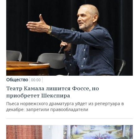
Общество
00:00
Театр Камала лишится Фоссе, но
приобретет Шекспира
Пьеса норвежского драматурга уйдет из репертуара в
декабре: запретили правообладатели