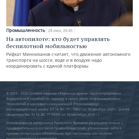
Промышленность
28 июл, 20:45
На автопилоте: кто будет управлять
беспилотной мобильностью
Рифкат Минниханов считает, что движение автономного
транспорта на шоссе, воде и в воздухе надо
координировать с единой платформы
© 2015 - 2026 Сетевое издание «Реальное время» Зарегистрировано
Федеральной службой по надзору в сфере связи, информационных
технологий и массовых коммуникаций (Роскомнадзор) –
регистрационный номер ЭЛ № ФС 77 - 79627 от 18 декабря 2020 г. (ранее
свидетельство Эл № ФС 77-59331 от 18 сентября 2014 г.)
Использование материалов Реального Времени разрешено только с
предварительного согласия правообладателей, упоминание сайта и
прямая гиперссылка обязательны при частичном или полном
воспроизведении материалов.