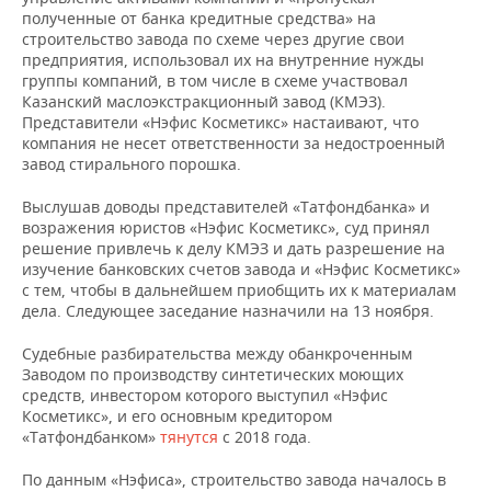
НЕФТЕХИМИЯ
полученные от банка кредитные средства» на
строительство завода по схеме через другие свои
РОЗНИЧНАЯ ТОРГОВЛЯ
НОВОСТИ ТЕХНОЛОГИЙ
МЕРОПРИЯТИЯ
НЕФТЬ
предприятия, использовал их на внутренние нужды
группы компаний, в том числе в схеме участвовал
ТРАНСПОРТ
IT
НОВОСТИ МЕРОПРИЯТИЙ
СПОРТ
Казанский маслоэкстракционный завод (КМЭЗ).
ОПК
Представители «Нэфис Косметикс» настаивают, что
УСЛУГИ
МЕДИА
ВЫЕЗДНАЯ РЕДАКЦИЯ
НОВОСТИ СПОРТА
ОБЩЕСТВО
компания не несет ответственности за недостроенный
ЭНЕРГЕТИКА
завод стирального порошка.
ТЕЛЕКОММУНИКАЦИИ
БИЗНЕС-БРАНЧИ
ФУТБОЛ
НОВОСТИ ОБЩЕСТВА
ФОТОГАЛЕРЕЯ
Выслушав доводы представителей «Татфондбанка» и
возражения юристов «Нэфис Косметикс», суд принял
ONLINE-КОНФЕРЕНЦИИ
ХОККЕЙ
ВЛАСТЬ
СЮЖЕТЫ
решение привлечь к делу КМЭЗ и дать разрешение на
изучение банковских счетов завода и «Нэфис Косметикс»
с тем, чтобы в дальнейшем приобщить их к материалам
ОТКРЫТАЯ ЛЕКЦИЯ
БАСКЕТБОЛ
ИНФРАСТРУКТУРА
СПРАВОЧНИК
дела. Следующее заседание назначили на 13 ноября.
ВОЛЕЙБОЛ
ИСТОРИЯ
СПИСОК ПЕРСОН
ПОЛНАЯ ВЕРСИЯ
Судебные разбирательства между обанкроченным
Заводом по производству синтетических моющих
КИБЕРСПОРТ
КУЛЬТУРА
СПИСОК КОМПАНИЙ
средств, инвестором которого выступил «Нэфис
Косметикс», и его основным кредитором
«Татфондбанком»
тянутся
с 2018 года.
ФИГУРНОЕ КАТАНИЕ
МЕДИЦИНА
По данным «Нэфиса», строительство завода началось в