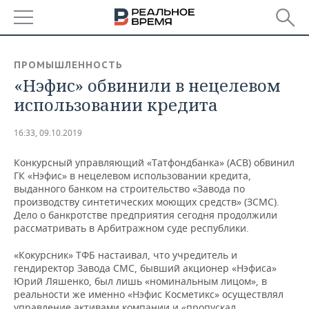
РЕГИОНЫ
ПРОМЫШЛЕННОСТЬ
«Нэфис» обвинили в нецелевом
БАШКОРТОСТАН
НОВОСТИ
использовании кредита
ТАТАРСТАН
АНАЛИТИКА
16:33, 09.10.2019
УДМУРТИЯ
НОВОСТИ АНАЛИТИКИ
ЭКОНОМИКА
Конкурсный управляющий «Татфондбанка» (АСВ) обвинил
ГК «Нэфис» в нецелевом использовании кредита,
ДЕКЛАРАЦИИ О ДОХОДАХ
НОВОСТИ ЭКОНОМИКИ
ПРОМЫШЛЕННОСТЬ
выданного банком на строительство «Завода по
производству синтетических моющих средств» (ЗСМС).
КОРОЛИ ГОСЗАКАЗА ПФО
ФИНАНСЫ
НОВОСТИ
НЕДВИЖИМОСТЬ
Дело о банкротстве предприятия сегодня продолжили
ПРОМЫШЛЕННОСТИ
рассматривать в Арбитражном суде республики.
ВУЗЫ ТАТАРСТАНА
БАНКИ
НОВОСТИ НЕДВИЖИМОСТИ
АВТО
АГРОПРОМ
«Кокурсник» ТФБ настаивал, что учредитель и
гендиректор Завода СМС, бывший акционер «Нэфиса»
КОМУ ПРИНАДЛЕЖАТ
БЮДЖЕТ
НОВОСТИ АВТО
БИЗНЕС
Юрий Ляшенко, был лишь «номинальным лицом», в
ТОРГОВЫЕ ЦЕНТРЫ
МАШИНОСТРОЕНИЕ
ТАТАРСТАНА
реальности же именно «Нэфис Косметикс» осуществлял
ИНВЕСТИЦИИ
НОВОСТИ БИЗНЕСА
ТЕХНОЛОГИИ
управление активами компании и «пропускал