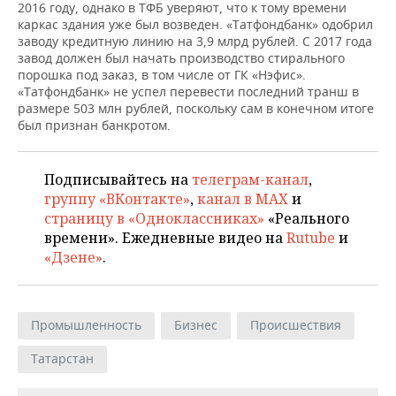
ВОДНЫЕ ВИДЫ СПОРТА
ОБРАЗОВАНИЕ
2016 году, однако в ТФБ уверяют, что к тому времени
каркас здания уже был возведен. «Татфондбанк» одобрил
заводу кредитную линию на 3,9 млрд рублей. С 2017 года
ХОККЕЙ С МЯЧОМ
ПРОИСШЕСТВИЯ
завод должен был начать производство стирального
порошка под заказ, в том числе от ГК «Нэфис».
«Татфондбанк» не успел перевести последний транш в
размере 503 млн рублей, поскольку сам в конечном итоге
был признан банкротом.
Подписывайтесь на
телеграм-канал
,
группу «ВКонтакте»
,
канал в MAX
и
страницу в «Одноклассниках»
«Реального
времени». Ежедневные видео на
Rutube
и
«Дзене»
.
Промышленность
Бизнес
Происшествия
Татарстан