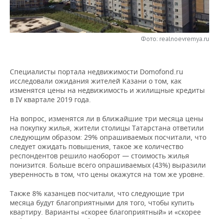
НЕФТЕХИМИЯ
РОЗНИЧНАЯ ТОРГОВЛЯ
НОВОСТИ ТЕХНОЛОГИЙ
МЕРОПРИЯТИЯ
НЕФТЬ
Фото: realnoevremya.ru
ТРАНСПОРТ
IT
НОВОСТИ МЕРОПРИЯТИЙ
СПОРТ
ОПК
УСЛУГИ
МЕДИА
ВЫЕЗДНАЯ РЕДАКЦИЯ
НОВОСТИ СПОРТА
ОБЩЕСТВО
ЭНЕРГЕТИКА
Специалисты портала недвижимости Domofond.ru
исследовали ожидания жителей Казани о том, как
ТЕЛЕКОММУНИКАЦИИ
БИЗНЕС-БРАНЧИ
ФУТБОЛ
НОВОСТИ ОБЩЕСТВА
ФОТОГАЛЕРЕЯ
изменятся цены на недвижимость и жилищные кредиты
в IV квартале 2019 года.
ONLINE-КОНФЕРЕНЦИИ
ХОККЕЙ
ВЛАСТЬ
СЮЖЕТЫ
На вопрос, изменятся ли в ближайшие три месяца цены
на покупку жилья, жители столицы Татарстана ответили
ОТКРЫТАЯ ЛЕКЦИЯ
БАСКЕТБОЛ
ИНФРАСТРУКТУРА
СПРАВОЧНИК
следующим образом: 29% опрашиваемых посчитали, что
следует ожидать повышения, такое же количество
ВОЛЕЙБОЛ
ИСТОРИЯ
СПИСОК ПЕРСОН
ПОЛНАЯ ВЕРСИЯ
респондентов решило наоборот — стоимость жилья
понизится. Больше всего опрашиваемых (43%) выразили
уверенность в том, что цены окажутся на том же уровне.
КИБЕРСПОРТ
КУЛЬТУРА
СПИСОК КОМПАНИЙ
Также 8% казанцев посчитали, что следующие три
ФИГУРНОЕ КАТАНИЕ
МЕДИЦИНА
месяца будут благоприятными для того, чтобы купить
квартиру. Варианты «скорее благоприятный» и «скорее