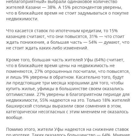
ВОДНЫЕ ВИДЫ СПОРТА
ОБРАЗОВАНИЕ
неблагоприятный» выбрали одинаковое количество
жителей Казани — 38%. А 15% респондентов уверены,
что в ближайшее время не стоит задумываться о покупке
ХОККЕЙ С МЯЧОМ
ПРОИСШЕСТВИЯ
недвижимости.
Что касается ставок по ипотечным кредитам, то 15%
казанцев считают, что они повысятся, 31% — что стоит
ждать понижения, а большая часть — 54% — думают, что
не стоит ждать каких-либо изменений.
Кроме того, большая часть жителей Уфы (64%) считает,
что в ближайшее время цены на недвижимость не
поменяются, 27% опрошенных посчитали, что повысятся,
и лишь 9% уверены в обратном. Касательно того, будут
ли предстоящие три месяца хорошими для того, чтобы
купить жилье, уфимцы в большинстве своем оказались
оптимистами. 27% уверены в благоприятном периоде для
недвижимости, 55% надеются на это. Только 18% жителей
башкирской столицы выразили свои сомнения в этом,
категорически несогласных с этим мнением не оказалось
вообще.
Помимо этого, жители Уфы надеются на снижение ставок
по ипотеке. Таких оказалось большинство — 64%. Мнение