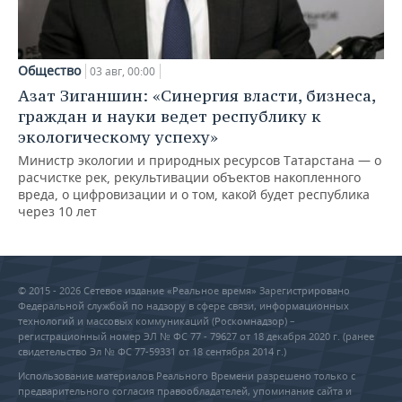
Общество
03 авг, 00:00
Азат Зиганшин: «Синергия власти, бизнеса,
граждан и науки ведет республику к
экологическому успеху»
Министр экологии и природных ресурсов Татарстана — о
расчистке рек, рекультивации объектов накопленного
вреда, о цифровизации и о том, какой будет республика
через 10 лет
© 2015 - 2026 Сетевое издание «Реальное время» Зарегистрировано
Федеральной службой по надзору в сфере связи, информационных
технологий и массовых коммуникаций (Роскомнадзор) –
регистрационный номер ЭЛ № ФС 77 - 79627 от 18 декабря 2020 г. (ранее
свидетельство Эл № ФС 77-59331 от 18 сентября 2014 г.)
Использование материалов Реального Времени разрешено только с
предварительного согласия правообладателей, упоминание сайта и