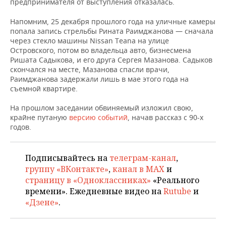
ВОДНЫЕ ВИДЫ СПОРТА
ОБРАЗОВАНИЕ
предпринимателя от выступления отказалась.
Напомним, 25 декабря прошлого года на уличные камеры
ХОККЕЙ С МЯЧОМ
ПРОИСШЕСТВИЯ
попала запись стрельбы Рината Раимджанова — сначала
через стекло машины Nissan Teana на улице
Островского, потом во владельца авто, бизнесмена
Ришата Садыкова, и его друга Сергея Мазанова. Садыков
скончался на месте, Мазанова спасли врачи,
Раимджанова задержали лишь в мае этого года на
съемной квартире.
На прошлом заседании обвиняемый изложил свою,
крайне путаную
версию событий
, начав рассказ с 90-х
годов.
Подписывайтесь на
телеграм-канал
,
группу «ВКонтакте»
,
канал в MAX
и
страницу в «Одноклассниках»
«Реального
времени». Ежедневные видео на
Rutube
и
«Дзене»
.