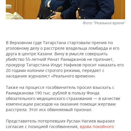
НЕФТЕХИМИЯ
РОЗНИЧНАЯ ТОРГОВЛЯ
НОВОСТИ ТЕХНОЛОГИЙ
МЕРОПРИЯТИЯ
НЕФТЬ
Фото: "Реальное время"
ТРАНСПОРТ
IT
НОВОСТИ МЕРОПРИЯТИЙ
СПОРТ
ОПК
УСЛУГИ
МЕДИА
ВЫЕЗДНАЯ РЕДАКЦИЯ
НОВОСТИ СПОРТА
ОБЩЕСТВО
ЭНЕРГЕТИКА
В Верховном суде Татарстана стартовали прения по
уголовному делу о расстреле владельца ломбарда и его
ТЕЛЕКОММУНИКАЦИИ
БИЗНЕС-БРАНЧИ
ФУТБОЛ
НОВОСТИ ОБЩЕСТВА
ФОТОГАЛЕРЕЯ
друга в центре Казани. Вину в умысле совершить
убийство 55-летний Ринат Раимджанов не признает,
ONLINE-КОНФЕРЕНЦИИ
ХОККЕЙ
ВЛАСТЬ
СЮЖЕТЫ
прокурор Татарстана Илдус Нафиков просит наказать его
20 годами колонии строгого режима, передает с
заседания журналист «Реального времени».
ОТКРЫТАЯ ЛЕКЦИЯ
БАСКЕТБОЛ
ИНФРАСТРУКТУРА
СПРАВОЧНИК
Также на процессе гособвинитель просил взыскать с
ВОЛЕЙБОЛ
ИСТОРИЯ
СПИСОК ПЕРСОН
ПОЛНАЯ ВЕРСИЯ
Раимджанова 190 тыс. рублей в пользу Фонда
обязательного медицинского страхования — в качестве
компенсации расходов на оказание помощи жертвам
КИБЕРСПОРТ
КУЛЬТУРА
СПИСОК КОМПАНИЙ
расстрела. Этот иск обвиняемый признал.
ФИГУРНОЕ КАТАНИЕ
МЕДИЦИНА
Представитель потерпевших Руслан Нагиев выразил
согласие с позицией гособвинения,
вдова покойного