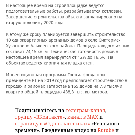
НЕФТЕХИМИЯ
В настоящее время на стройплощадке ведутся
подготовительные работы, разрабатывается котлован.
РОЗНИЧНАЯ ТОРГОВЛЯ
НОВОСТИ ТЕХНОЛОГИЙ
МЕРОПРИЯТИЯ
НЕФТЬ
Завершение строительства объекта запланировано на
вторую половину 2020 года.
ТРАНСПОРТ
IT
НОВОСТИ МЕРОПРИЯТИЙ
СПОРТ
ОПК
К этому же сроку планируется завершить строительство
УСЛУГИ
МЕДИА
ВЫЕЗДНАЯ РЕДАКЦИЯ
НОВОСТИ СПОРТА
ОБЩЕСТВО
10 одноквартирных арендных домов в селе Сиктерме-
ЭНЕРГЕТИКА
Хузангаево Алькеевского района. Площадь каждого из них
составит 74,15 кв. м. Техническая готовность домов в
ТЕЛЕКОММУНИКАЦИИ
БИЗНЕС-БРАНЧИ
ФУТБОЛ
НОВОСТИ ОБЩЕСТВА
ФОТОГАЛЕРЕЯ
настоящее время варьируется от 12% до 16,5%. На
объектах ведется кирпичная кладка стен.
ONLINE-КОНФЕРЕНЦИИ
ХОККЕЙ
ВЛАСТЬ
СЮЖЕТЫ
Инвестиционная программа Госжилфонда при
президенте РТ на 2019 год предполагает строительство в
ОТКРЫТАЯ ЛЕКЦИЯ
БАСКЕТБОЛ
ИНФРАСТРУКТУРА
СПРАВОЧНИК
городах и районах Татарстана 165 домов на 7,8 тысячи
квартир общей площадью 438,3 тыс. кв. метров.
ВОЛЕЙБОЛ
ИСТОРИЯ
СПИСОК ПЕРСОН
ПОЛНАЯ ВЕРСИЯ
КИБЕРСПОРТ
КУЛЬТУРА
СПИСОК КОМПАНИЙ
Подписывайтесь на
телеграм-канал
,
группу «ВКонтакте»
,
канал в MAX
и
ФИГУРНОЕ КАТАНИЕ
МЕДИЦИНА
страницу в «Одноклассниках»
«Реального
времени». Ежедневные видео на
Rutube
и