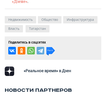
ВОДНЫЕ ВИДЫ СПОРТА
ОБРАЗОВАНИЕ
«Дзене»
.
ХОККЕЙ С МЯЧОМ
ПРОИСШЕСТВИЯ
Недвижимость
Общество
Инфраструктура
Власть
Татарстан
Поделитесь в соцсетях
«Реальное время» в Дзен
НОВОСТИ ПАРТНЕРОВ