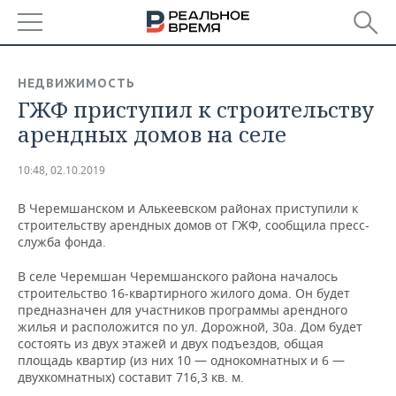
РЕГИОНЫ
НЕДВИЖИМОСТЬ
ГЖФ приступил к строительству
БАШКОРТОСТАН
НОВОСТИ
арендных домов на селе
ТАТАРСТАН
АНАЛИТИКА
10:48, 02.10.2019
УДМУРТИЯ
НОВОСТИ АНАЛИТИКИ
ЭКОНОМИКА
В Черемшанском и Алькеевском районах приступили к
строительству арендных домов от ГЖФ, сообщила пресс-
ДЕКЛАРАЦИИ О ДОХОДАХ
НОВОСТИ ЭКОНОМИКИ
ПРОМЫШЛЕННОСТЬ
служба фонда.
КОРОЛИ ГОСЗАКАЗА ПФО
ФИНАНСЫ
НОВОСТИ
НЕДВИЖИМОСТЬ
В селе Черемшан Черемшанского района началось
ПРОМЫШЛЕННОСТИ
строительство 16-квартирного жилого дома. Он будет
ВУЗЫ ТАТАРСТАНА
БАНКИ
НОВОСТИ НЕДВИЖИМОСТИ
АВТО
предназначен для участников программы арендного
АГРОПРОМ
жилья и расположится по ул. Дорожной, 30а. Дом будет
состоять из двух этажей и двух подъездов, общая
КОМУ ПРИНАДЛЕЖАТ
БЮДЖЕТ
НОВОСТИ АВТО
БИЗНЕС
площадь квартир (из них 10 — однокомнатных и 6 —
ТОРГОВЫЕ ЦЕНТРЫ
МАШИНОСТРОЕНИЕ
ТАТАРСТАНА
двухкомнатных) составит 716,3 кв. м.
ИНВЕСТИЦИИ
НОВОСТИ БИЗНЕСА
ТЕХНОЛОГИИ