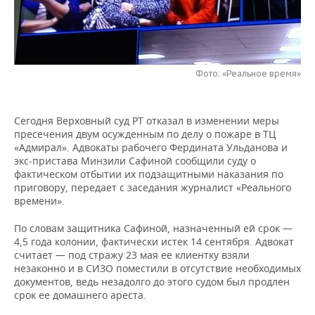
НЕФТЕХИМИЯ
РОЗНИЧНАЯ ТОРГОВЛЯ
НОВОСТИ ТЕХНОЛОГИЙ
МЕРОПРИЯТИЯ
НЕФТЬ
ТРАНСПОРТ
IT
НОВОСТИ МЕРОПРИЯТИЙ
СПОРТ
ОПК
Фото: «Реальное время»
УСЛУГИ
МЕДИА
ВЫЕЗДНАЯ РЕДАКЦИЯ
НОВОСТИ СПОРТА
ОБЩЕСТВО
ЭНЕРГЕТИКА
Сегодня Верховный суд РТ отказал в изменении меры
ТЕЛЕКОММУНИКАЦИИ
БИЗНЕС-БРАНЧИ
ФУТБОЛ
НОВОСТИ ОБЩЕСТВА
ФОТОГАЛЕРЕЯ
пресечения двум осужденным по делу о пожаре в ТЦ
«Адмирал». Адвокаты рабочего Фердината Ульданова и
ONLINE-КОНФЕРЕНЦИИ
ХОККЕЙ
ВЛАСТЬ
СЮЖЕТЫ
экс-пристава Минзили Сафиной сообщили суду о
фактическом отбытии их подзащитными наказания по
ОТКРЫТАЯ ЛЕКЦИЯ
БАСКЕТБОЛ
ИНФРАСТРУКТУРА
приговору, передает с заседания журналист «Реального
СПРАВОЧНИК
времени».
ВОЛЕЙБОЛ
ИСТОРИЯ
СПИСОК ПЕРСОН
ПОЛНАЯ ВЕРСИЯ
По словам защитника Сафиной, назначенный ей срок —
4,5 года колонии, фактически истек 14 сентября. Адвокат
КИБЕРСПОРТ
КУЛЬТУРА
СПИСОК КОМПАНИЙ
считает — под стражу 23 мая ее клиентку взяли
незаконно и в СИЗО поместили в отсутствие необходимых
документов, ведь незадолго до этого судом был продлен
ФИГУРНОЕ КАТАНИЕ
МЕДИЦИНА
срок ее домашнего ареста.