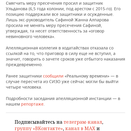
ВОДНЫЕ ВИДЫ СПОРТА
ОБРАЗОВАНИЕ
Смягчить меру пресечения просил и защитник
Ульданова (6,5 года колонии, под арестом с 2015-го). Его
ХОККЕЙ С МЯЧОМ
ПРОИСШЕСТВИЯ
позицию поддержали все защитники и осужденные.
Лишь экс-руководитель Сафиной Жанна Алпарова
просила не менять меру пресечения Сафиной,
утверждая, та несет ответственность за «оговор
невиновного человека».
Апелляционная коллегия в ходатайствах отказала со
ссылкой на то, что приговор в силу еще не вступил, а
значит, говорить о зачете сроков уже отбытого наказания
преждевременно.
Ранее защитники
сообщили
«Реальному времени» — в
случае пересчета из СИЗО уже сейчас могли бы выйти
четыре человека.
Подробности заседания апелляционной инстанции — в
нашем
репортаже
.
Подписывайтесь на
телеграм-канал
,
группу «ВКонтакте»
,
канал в MAX
и