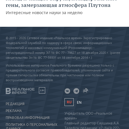
гены, замерзающая атмосфера Плутона
Интересные новости науки за неделю
© 2015 - 2026 Сетевое издание «Реальное время» Зарегистрировано
Федеральной службой по надзору в сфере связи, информационных
технологий и массовых коммуникаций (Роскомнадзор) –
регистрационный номер ЭЛ № ФС 77 - 79627 от 18 декабря 2020 г. (ранее
свидетельство Эл № ФС 77-59331 от 18 сентября 2014 г.)
Использование материалов Реального Времени разрешено только с
предварительного согласия правообладателей, упоминание сайта и
прямая гиперссылка обязательны при частичном или полном
воспроизведении материалов.
18+
RU
EN
РЕДАКЦИЯ
РЕКЛАМА
Учредитель ООО «Реальное
ПРАВОВАЯ ИНФОРМАЦИЯ
время»
Главный редактор Саушина А.А.
ПОЛИТИКА О ПЕРСОНАЛЬНЫХ
Телефон редакции: +7 (843) 222-
ДАННЫХ