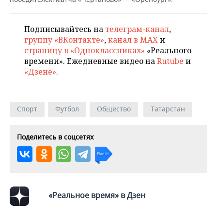
НЕФТЕХИМИЯ
РОЗНИЧНАЯ ТОРГОВЛЯ
НОВОСТИ ТЕХНОЛОГИЙ
МЕРОПРИЯТИЯ
НЕФТЬ
Подписывайтесь на
телеграм-канал
,
группу «ВКонтакте»
,
канал в MAX
и
ТРАНСПОРТ
IT
НОВОСТИ МЕРОПРИЯТИЙ
СПОРТ
ОПК
страницу в «Одноклассниках»
«Реального
времени». Ежедневные видео на
Rutube
и
УСЛУГИ
МЕДИА
ВЫЕЗДНАЯ РЕДАКЦИЯ
НОВОСТИ СПОРТА
ОБЩЕСТВО
ЭНЕРГЕТИКА
«Дзене»
.
ТЕЛЕКОММУНИКАЦИИ
БИЗНЕС-БРАНЧИ
ФУТБОЛ
НОВОСТИ ОБЩЕСТВА
ФОТОГАЛЕРЕЯ
ONLINE-КОНФЕРЕНЦИИ
ХОККЕЙ
ВЛАСТЬ
СЮЖЕТЫ
Спорт
Футбол
Общество
Татарстан
ОТКРЫТАЯ ЛЕКЦИЯ
БАСКЕТБОЛ
ИНФРАСТРУКТУРА
СПРАВОЧНИК
Поделитесь в соцсетях
ВОЛЕЙБОЛ
ИСТОРИЯ
СПИСОК ПЕРСОН
ПОЛНАЯ ВЕРСИЯ
КИБЕРСПОРТ
КУЛЬТУРА
СПИСОК КОМПАНИЙ
«Реальное время» в Дзен
ФИГУРНОЕ КАТАНИЕ
МЕДИЦИНА