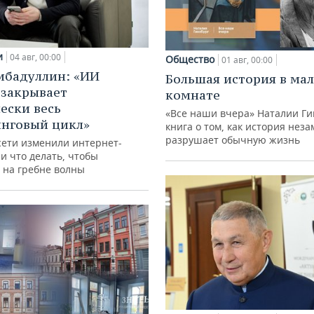
и
04 авг, 00:00
Общество
01 авг, 00:00
ибадуллин: «ИИ
Большая история в ма
 закрывает
комнате
ески весь
«Все наши вчера» Наталии Ги
нговый цикл»
книга о том, как история нез
разрушает обычную жизнь
сети изменили интернет-
и что делать, чтобы
 на гребне волны