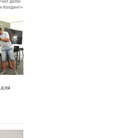
учил долю
м-Холдинг»
 для