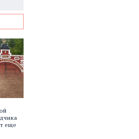
вой
ядчика
ют еще