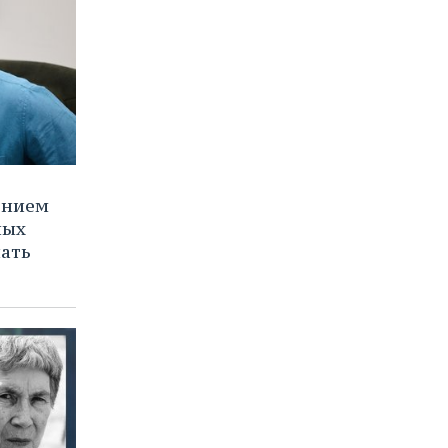
ением
ных
нать