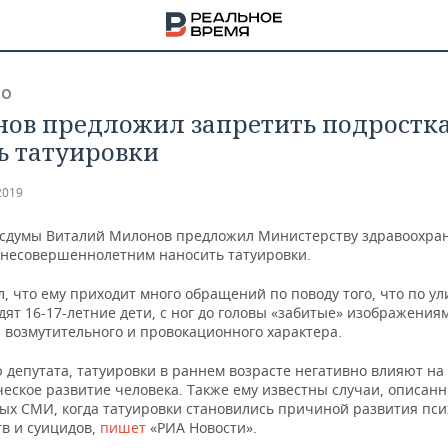
ВО
ов предложил запретить подростк
ь татуировки
2019
осдумы Виталий Милонов предложил Министерству здравоохра
 несовершеннолетним наносить татуировки.
, что ему приходит много обращений по поводу того, что по у
дят 16-17-летние дети, с ног до головы «забитые» изображения
 возмутительного и провокационного характера.
 депутата, татуировки в раннем возрасте негативно влияют на
еское развитие человека. Также ему известны случаи, описанн
НА
ых СМИ, когда татуировки становились причиной развития пси
тв и суицидов,
пишет
«РИА Новости».