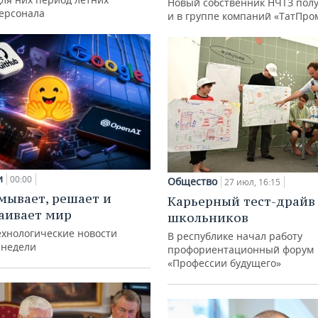
Новый собственник НЧТЗ пол
персонала
и в группе компаний «ТатПро
и
00:00
Общество
27 июл, 16:15
мывает, решает и
Карьерный тест-драйв
аивает мир
школьников
ехнологические новости
В республике начал работу
 недели
профориентационный форум
«Профессии будущего»