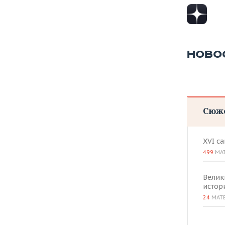
ВОДНЫЕ ВИДЫ СПОРТА
ОБРАЗОВАНИЕ
ХОККЕЙ С МЯЧОМ
ПРОИСШЕСТВИЯ
НОВО
Сюж
XVI с
499
МА
Велик
истор
24
МАТ