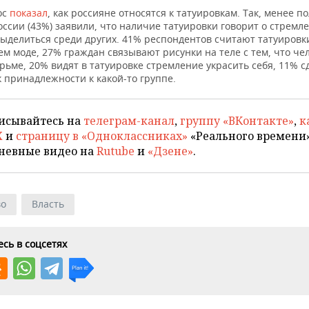
ос
показал
, как россияне относятся к татуировкам. Так, менее 
ссии (43%) заявили, что наличие татуировки говорит о стремл
выделиться среди других. 41% респондентов считают татуировк
м моде, 27% граждан связывают рисунки на теле с тем, что че
рьме, 20% видят в татуировке стремление украсить себя, 11% с
к принадлежности к какой-то группе.
исывайтесь на
телеграм-канал
,
группу «ВКонтакте»
,
к
X
и
страницу в «Одноклассниках»
«Реального времени»
невные видео на
Rutube
и
«Дзене»
.
во
Власть
сь в соцсетях