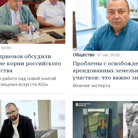
00:00
Общество
07 авг, 00:00
приемов обсудили
ие корни российского
Проблемы с освобожд
ства
арендованных земель
участков: что важно з
 работа над новой книгой
изящных искусств ASG»
Мнение эксперта