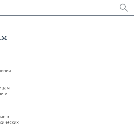
ам
нения
лицам
ми и
ые в
хических