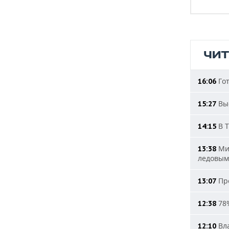
ЧИ
Гот
16:06
Выс
15:27
В Т
14:15
Мин
13:38
ледовым
Про
13:07
78%
12:38
Вла
12:10