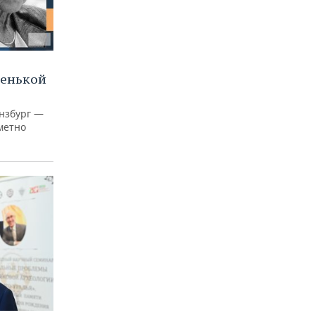
ленькой
нзбург —
аметно