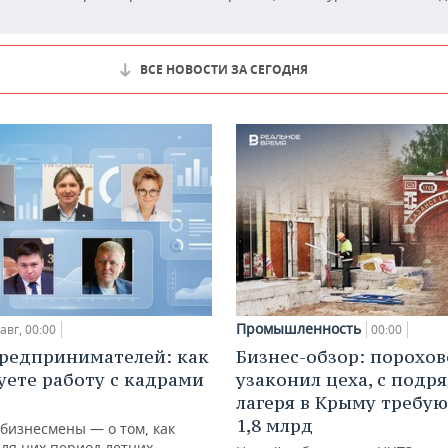
ВСЕ НОВОСТИ ЗА СЕГОДНЯ
Промышленность
авг, 00:00
00:00
редпринимателей: как
Бизнес-обзор: порохо
уете работу с кадрами
узаконил цеха, с подр
лагеря в Крыму требу
1,8 млрд
 бизнесмены — о том, как
для них период летних