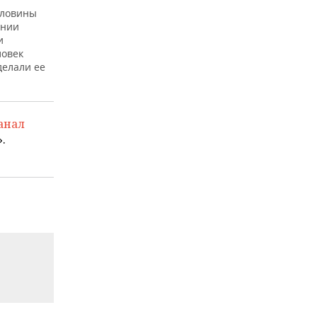
половины
ении
и
ловек
делали ее
анал
.