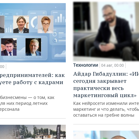
Технологии
04 авг, 00:00
:00
Айдар Гибадуллин: «И
редпринимателей: как
сегодня закрывает
уете работу с кадрами
практически весь
маркетинговый цикл»
 бизнесмены — о том, как
для них период летних
Как нейросети изменили инте
персонала
маркетинг и что делать, чтоб
оставаться на гребне волны