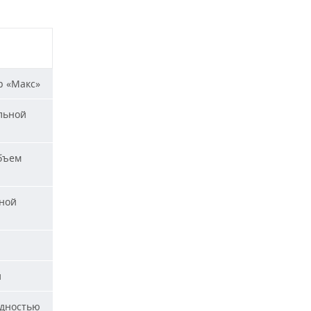
р «Макс»
льной
бъем
ной
и
идностью