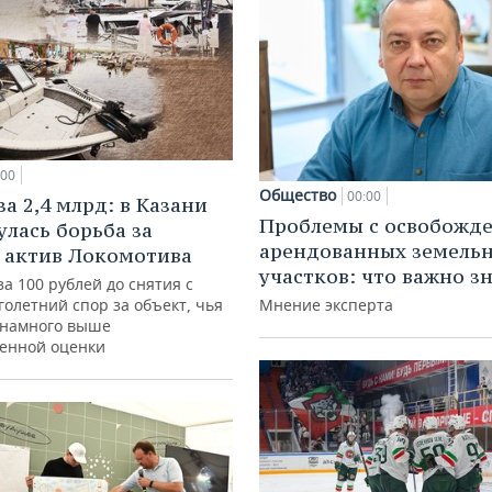
:00
Общество
00:00
а 2,4 млрд: в Казани
Проблемы с освобожд
улась борьба за
арендованных земель
 актив Локомотива
участков: что важно з
за 100 рублей до снятия с
голетний спор за объект, чья
Мнение эксперта
 намного выше
венной оценки