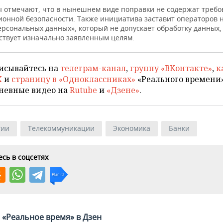
 отмечают, что в нынешнем виде поправки не содержат требо
онной безопасности. Также инициатива заставит операторов 
ерсональных данных», который не допускает обработку данных, 
тствует изначально заявленным целям.
исывайтесь на
телеграм-канал
,
группу «ВКонтакте»
,
к
X
и
страницу в «Одноклассниках»
«Реального времени»
невные видео на
Rutube
и
«Дзене»
.
гии
Телекоммуникации
Экономика
Банки
сь в соцсетях
«Реальное время» в Дзен