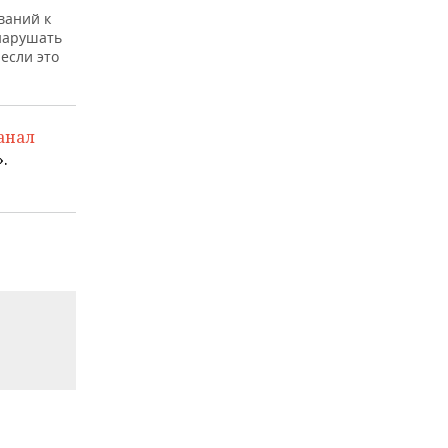
ваний к
нарушать
если это
анал
.