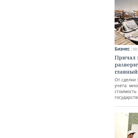
Бизнес
00
Причал з
разверн
главный
От сделки 
учета: мно
стоимость
государст