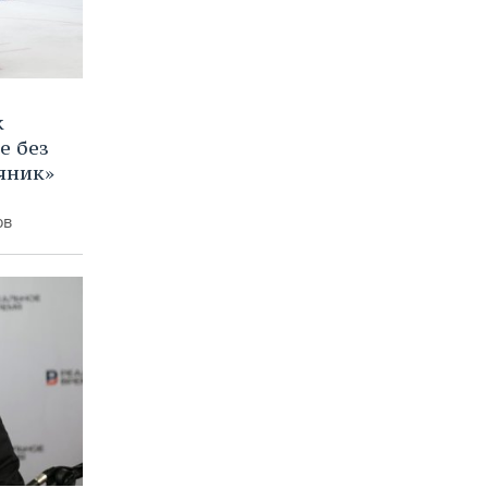
к
е без
яник»
ов