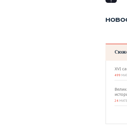
ВОДНЫЕ ВИДЫ СПОРТА
ОБРАЗОВАНИЕ
ХОККЕЙ С МЯЧОМ
ПРОИСШЕСТВИЯ
НОВО
Сюж
XVI с
499
МА
Велик
истор
24
МАТ