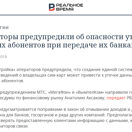
ГИИ
торы предупредили об опасности у
х абонентов при передаче их банк
2019
тройка» операторов предупредила, что создание единой систе
сведений о владельцах сим-карт может привести к утечке данн
 абонентов.
предупреждением МТС, «МегаФон» и «ВымпелКом» направили г
Госдумы по финансовому рынку Анатолию Аксакову,
передает
РБ
редусматривается поправками в закон об отмывании доходов и
на для банков, госорганов и ряда других компаний. Предполагае
НА
 сверять предоставленную клиентами информацию с данными, 
раторов связи.