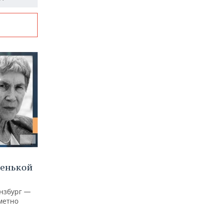
ленькой
нзбург —
аметно