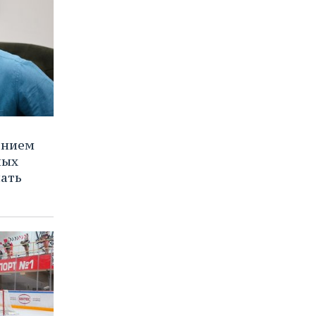
ением
ных
нать