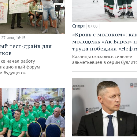
Спорт
07:00
«Кровь с молоком»: ка
27 июл, 16:15
молодежь «Ак Барса» н
ый тест-драйв для
труда победила «Нефт
иков
Казанцы оказались сильнее
ке начал работу
альметьевцев в серии буллит
нтационный форум
и будущего»