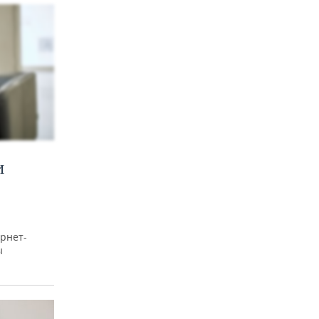
И
рнет-
ы