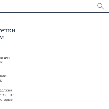
течки
ам
мы для
ых
лаве
К.
 должна
тся, что
которые