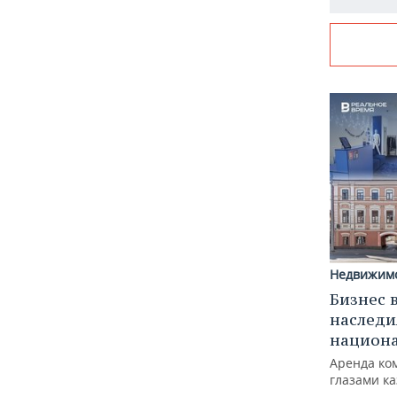
Недвижим
Бизнес 
наследи
национ
Аренда ко
глазами к