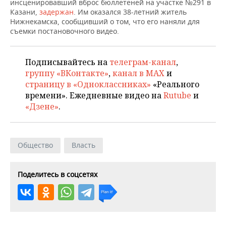
ВОДНЫЕ ВИДЫ СПОРТА
ОБРАЗОВАНИЕ
инсценировавший вброс бюллетеней на участке №291 в
Казани,
задержан
. Им оказался 38-летний житель
Нижнекамска, сообщивший о том, что его наняли для
ХОККЕЙ С МЯЧОМ
ПРОИСШЕСТВИЯ
съемки постановочного видео.
Подписывайтесь на
телеграм-канал
,
группу «ВКонтакте»
,
канал в MAX
и
страницу в «Одноклассниках»
«Реального
времени». Ежедневные видео на
Rutube
и
«Дзене»
.
Общество
Власть
Поделитесь в соцсетях