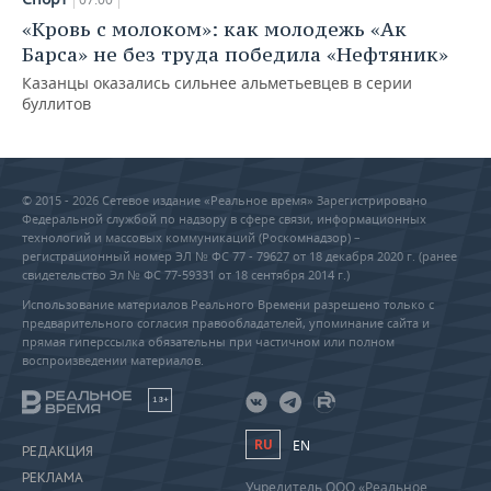
«Кровь с молоком»: как молодежь «Ак
Барса» не без труда победила «Нефтяник»
Казанцы оказались сильнее альметьевцев в серии
буллитов
© 2015 - 2026 Сетевое издание «Реальное время» Зарегистрировано
Федеральной службой по надзору в сфере связи, информационных
технологий и массовых коммуникаций (Роскомнадзор) –
регистрационный номер ЭЛ № ФС 77 - 79627 от 18 декабря 2020 г. (ранее
свидетельство Эл № ФС 77-59331 от 18 сентября 2014 г.)
Использование материалов Реального Времени разрешено только с
предварительного согласия правообладателей, упоминание сайта и
прямая гиперссылка обязательны при частичном или полном
воспроизведении материалов.
18+
RU
EN
РЕДАКЦИЯ
РЕКЛАМА
Учредитель ООО «Реальное