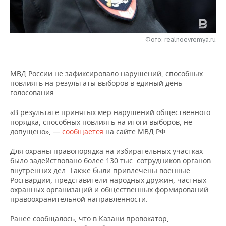
НЕФТЕХИМИЯ
РОЗНИЧНАЯ ТОРГОВЛЯ
НОВОСТИ ТЕХНОЛОГИЙ
МЕРОПРИЯТИЯ
НЕФТЬ
Фото: realnoevremya.ru
ТРАНСПОРТ
IT
НОВОСТИ МЕРОПРИЯТИЙ
СПОРТ
ОПК
УСЛУГИ
МЕДИА
ВЫЕЗДНАЯ РЕДАКЦИЯ
НОВОСТИ СПОРТА
ОБЩЕСТВО
ЭНЕРГЕТИКА
МВД России не зафиксировало нарушений, способных
повлиять на результаты выборов в единый день
ТЕЛЕКОММУНИКАЦИИ
БИЗНЕС-БРАНЧИ
ФУТБОЛ
НОВОСТИ ОБЩЕСТВА
ФОТОГАЛЕРЕЯ
голосования.
ONLINE-КОНФЕРЕНЦИИ
ХОККЕЙ
ВЛАСТЬ
СЮЖЕТЫ
«В результате принятых мер нарушений общественного
порядка, способных повлиять на итоги выборов, не
допущено», —
сообщается
на сайте МВД РФ.
ОТКРЫТАЯ ЛЕКЦИЯ
БАСКЕТБОЛ
ИНФРАСТРУКТУРА
СПРАВОЧНИК
Для охраны правопорядка на избирательных участках
ВОЛЕЙБОЛ
ИСТОРИЯ
СПИСОК ПЕРСОН
ПОЛНАЯ ВЕРСИЯ
было задействовано более 130 тыс. сотрудников органов
внутренних дел. Также были привлечены военные
Росгвардии, представители народных дружин, частных
КИБЕРСПОРТ
КУЛЬТУРА
СПИСОК КОМПАНИЙ
охранных организаций и общественных формирований
правоохранительной направленности.
ФИГУРНОЕ КАТАНИЕ
МЕДИЦИНА
Ранее сообщалось, что в Казани провокатор,