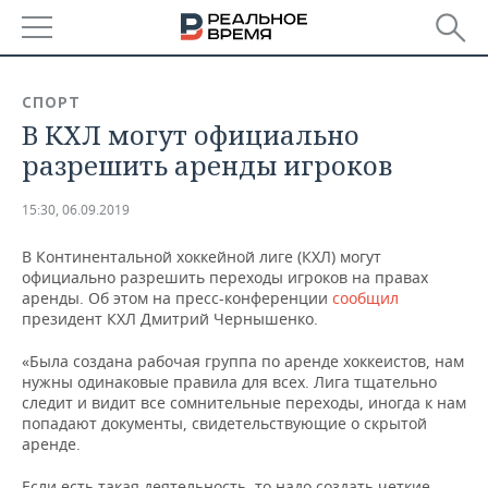
РЕГИОНЫ
СПОРТ
В КХЛ могут официально
БАШКОРТОСТАН
НОВОСТИ
разрешить аренды игроков
ТАТАРСТАН
АНАЛИТИКА
15:30, 06.09.2019
УДМУРТИЯ
НОВОСТИ АНАЛИТИКИ
ЭКОНОМИКА
В Континентальной хоккейной лиге (КХЛ) могут
официально разрешить переходы игроков на правах
ДЕКЛАРАЦИИ О ДОХОДАХ
НОВОСТИ ЭКОНОМИКИ
ПРОМЫШЛЕННОСТЬ
аренды. Об этом на пресс-конференции
сообщил
президент КХЛ Дмитрий Чернышенко.
КОРОЛИ ГОСЗАКАЗА ПФО
ФИНАНСЫ
НОВОСТИ
НЕДВИЖИМОСТЬ
ПРОМЫШЛЕННОСТИ
«Была создана рабочая группа по аренде хоккеистов, нам
ВУЗЫ ТАТАРСТАНА
БАНКИ
НОВОСТИ НЕДВИЖИМОСТИ
АВТО
нужны одинаковые правила для всех. Лига тщательно
АГРОПРОМ
следит и видит все сомнительные переходы, иногда к нам
попадают документы, свидетельствующие о скрытой
КОМУ ПРИНАДЛЕЖАТ
БЮДЖЕТ
НОВОСТИ АВТО
БИЗНЕС
аренде.
ТОРГОВЫЕ ЦЕНТРЫ
МАШИНОСТРОЕНИЕ
ТАТАРСТАНА
ИНВЕСТИЦИИ
НОВОСТИ БИЗНЕСА
ТЕХНОЛОГИИ
Если есть такая деятельность, то надо создать четкие