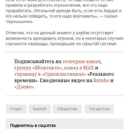
НЕФТЕХИМИЯ
правила и разработать ограничения, все это надо
проработать. Легальной аренде быть, если есть бардак и
РОЗНИЧНАЯ ТОРГОВЛЯ
НОВОСТИ ТЕХНОЛОГИЙ
МЕРОПРИЯТИЯ
НЕФТЬ
его нельзя победить, то его надо возглавить», — сказал
Чернышенко.
ТРАНСПОРТ
IT
НОВОСТИ МЕРОПРИЯТИЙ
СПОРТ
ОПК
Отметим, что на данный момент у клубов отсутствует
УСЛУГИ
МЕДИА
ВЫЕЗДНАЯ РЕДАКЦИЯ
НОВОСТИ СПОРТА
ОБЩЕСТВО
возможность арендовать игроков, но в некоторых случаях
ЭНЕРГЕТИКА
случаются переходы, проходящие по скрытой системе.
ТЕЛЕКОММУНИКАЦИИ
БИЗНЕС-БРАНЧИ
ФУТБОЛ
НОВОСТИ ОБЩЕСТВА
ФОТОГАЛЕРЕЯ
Подписывайтесь на
телеграм-канал
,
ONLINE-КОНФЕРЕНЦИИ
ХОККЕЙ
ВЛАСТЬ
СЮЖЕТЫ
группу «ВКонтакте»
,
канал в MAX
и
страницу в «Одноклассниках»
«Реального
ОТКРЫТАЯ ЛЕКЦИЯ
БАСКЕТБОЛ
ИНФРАСТРУКТУРА
СПРАВОЧНИК
времени». Ежедневные видео на
Rutube
и
«Дзене»
.
ВОЛЕЙБОЛ
ИСТОРИЯ
СПИСОК ПЕРСОН
ПОЛНАЯ ВЕРСИЯ
КИБЕРСПОРТ
КУЛЬТУРА
СПИСОК КОМПАНИЙ
Спорт
Хоккей
Общество
Татарстан
ФИГУРНОЕ КАТАНИЕ
МЕДИЦИНА
Поделитесь в соцсетях