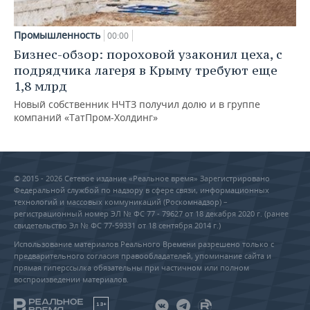
Промышленность
00:00
Бизнес-обзор: пороховой узаконил цеха, с
подрядчика лагеря в Крыму требуют еще
1,8 млрд
Новый собственник НЧТЗ получил долю и в группе
компаний «ТатПром-Холдинг»
© 2015 - 2026 Сетевое издание «Реальное время» Зарегистрировано
Федеральной службой по надзору в сфере связи, информационных
технологий и массовых коммуникаций (Роскомнадзор) –
регистрационный номер ЭЛ № ФС 77 - 79627 от 18 декабря 2020 г. (ранее
свидетельство Эл № ФС 77-59331 от 18 сентября 2014 г.)
Использование материалов Реального Времени разрешено только с
предварительного согласия правообладателей, упоминание сайта и
прямая гиперссылка обязательны при частичном или полном
воспроизведении материалов.
18+