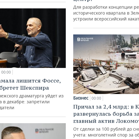
Для разработки концепции р
исторического квартала в Зе
устроили всероссийский хака
00:00
амала лишится Фоссе,
бретет Шекспира
ежского драматурга уйдет из
Бизнес
00:00
а в декабре: запретили
Причал за 2,4 млрд: в 
датели
развернулась борьба з
главный актив Локомо
От сделки за 100 рублей до сн
учета: многолетний спор за о