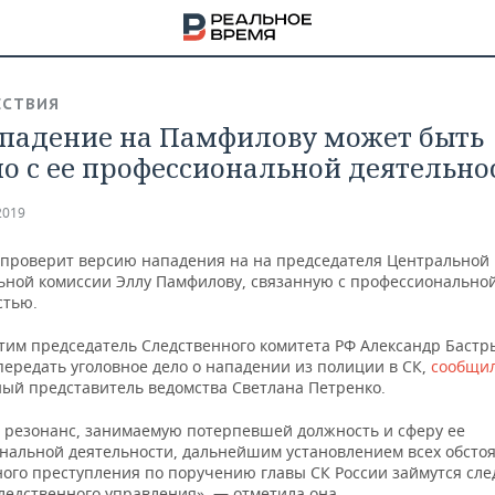
СТВИЯ
ападение на Памфилову может быть
но с ее профессиональной деятельно
2019
 проверит версию нападения на на председателя Центральной
ьной комиссии Эллу Памфилову, связанную с профессионально
стью.
 этим председатель Следственного комитета РФ Александр Баст
передать уголовное дело о нападении из полиции в СК,
сообщи
ый представитель ведомства Светлана Петренко.
 резонанс, занимаемую потерпевшей должность и сферу ее
НА
нальной деятельности, дальнейшим установлением всех обстоя
ого преступления по поручению главы СК России займутся сле
ледственного управления», — отметила она.