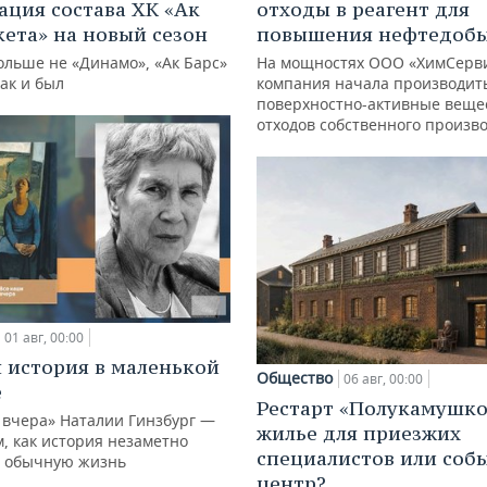
ация состава ХК «Ак
отходы в реагент для
кета» на новый сезон
повышения нефтедоб
ольше не «Динамо», «Ак Барс»
На мощностях ООО «ХимСерв
как и был
компания начала производит
поверхностно-активные веще
отходов собственного произв
01 авг, 00:00
 история в маленькой
Общество
06 авг, 00:00
е
Рестарт «Полукамушко
 вчера» Наталии Гинзбург —
жилье для приезжих
м, как история незаметно
специалистов или со
 обычную жизнь
центр?