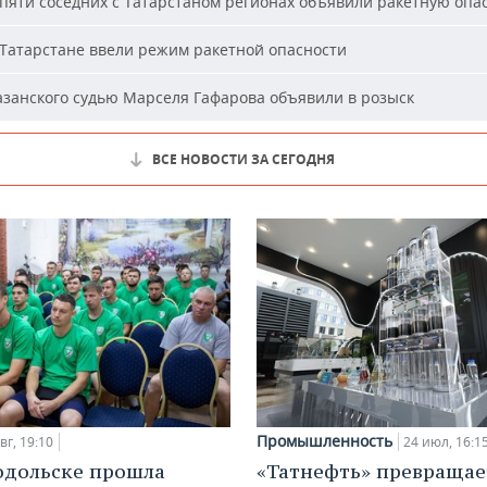
пяти соседних с Татарстаном регионах объявили ракетную опа
Татарстане ввели режим ракетной опасности
занского судью Марселя Гафарова объявили в розыск
ВСЕ НОВОСТИ ЗА СЕГОДНЯ
Промышленность
вг, 19:10
24 июл, 16:1
одольске прошла
«Татнефть» превращае