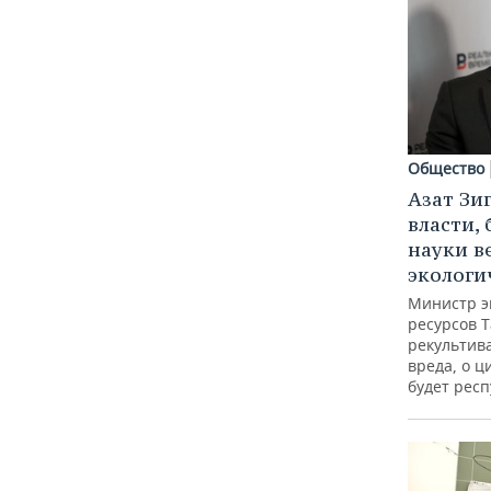
Общество
Азат Зи
власти, 
науки в
экологи
Министр э
ресурсов Т
рекультив
вреда, о ц
будет респ