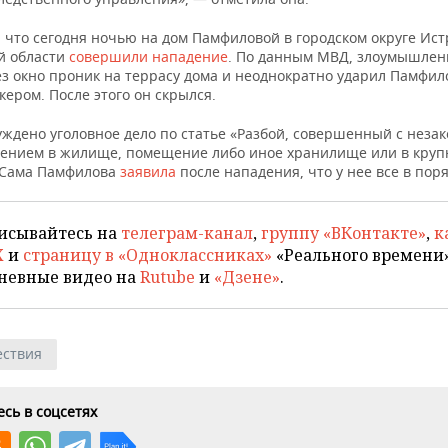
 что сегодня ночью на дом Памфиловой в городском округе Ист
й области
совершили нападение
. По данным МВД, злоумышлен
ез окно проник на террасу дома и неоднократно ударил Памфил
ером. После этого он скрылся.
уждено уголовное дело по статье «Разбой, совершенный с неза
ением в жилище, помещение либо иное хранилище или в круп
 Сама Памфилова
заявила
после нападения, что у нее все в поря
исывайтесь на
телеграм-канал
,
группу «ВКонтакте»
,
к
X
и
страницу в «Одноклассниках»
«Реального времени»
невные видео на
Rutube
и
«Дзене»
.
ствия
сь в соцсетях