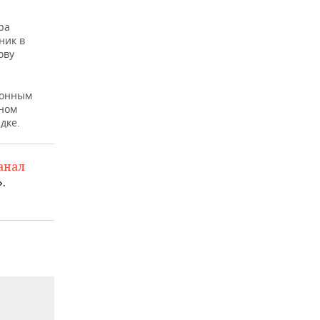
ра
ник в
ову
конным
ном
дке.
анал
.