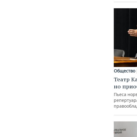
Общество
Театр К
но прио
Пьеса норв
репертуар
правообла