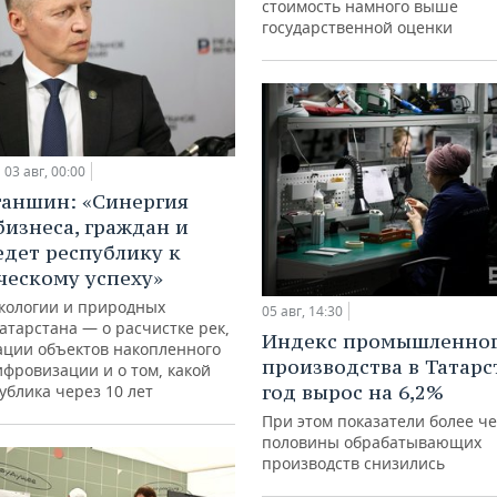
стоимость намного выше
государственной оценки
03 авг, 00:00
ганшин: «Синергия
бизнеса, граждан и
едет республику к
ческому успеху»
кологии и природных
05 авг, 14:30
атарстана — о расчистке рек,
Индекс промышленно
ации объектов накопленного
производства в Татарс
ифровизации и о том, какой
год вырос на 6,2%
ублика через 10 лет
При этом показатели более ч
половины обрабатывающих
производств снизились