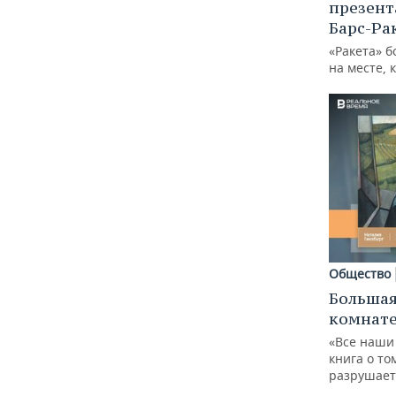
презент
Барс-Ра
«Ракета» б
на месте, 
Общество
Большая
комнат
«Все наши
книга о то
разрушает