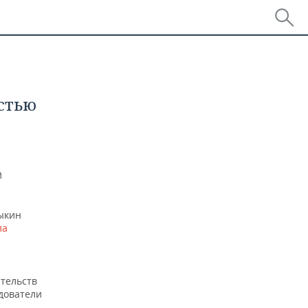
стью
й
рыкин
ла
тельств
дователи