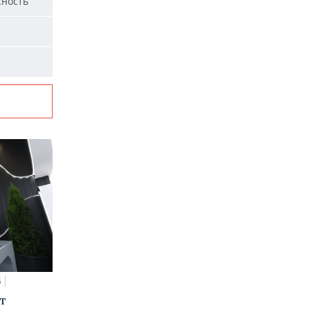
сность
5
т