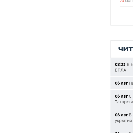
24
МАТ
ЧИ
В Е
08:23
БПЛА
На
06 авг
С 
06 авг
Татарст
В 
06 авг
укрытия