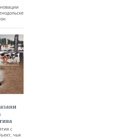
еновации
ленодольске
тон
Казани
а
тива
ятия с
бъект, чья