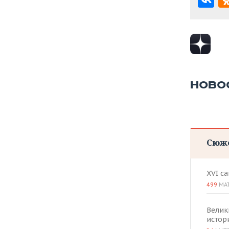
ВОДНЫЕ ВИДЫ СПОРТА
ОБРАЗОВАНИЕ
ХОККЕЙ С МЯЧОМ
ПРОИСШЕСТВИЯ
НОВО
Сюж
XVI с
499
МА
Велик
истор