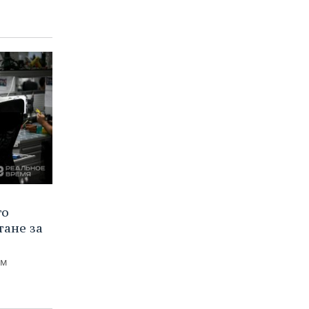
го
тане за
ем