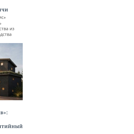
ычи
ис»
ь
ства из
одства
в»:
бытийный