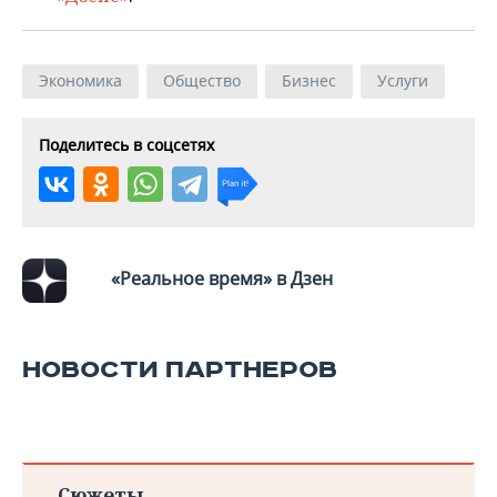
ВОДНЫЕ ВИДЫ СПОРТА
ОБРАЗОВАНИЕ
ХОККЕЙ С МЯЧОМ
ПРОИСШЕСТВИЯ
Экономика
Общество
Бизнес
Услуги
Поделитесь в соцсетях
«Реальное время» в Дзен
НОВОСТИ ПАРТНЕРОВ
Сюжеты