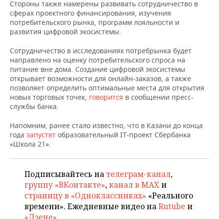
НЕФТЕХИМИЯ
Стороны также намерены развивать сотрудничество в
сферах проектного финансирования, изучения
РОЗНИЧНАЯ ТОРГОВЛЯ
НОВОСТИ ТЕХНОЛОГИЙ
МЕРОПРИЯТИЯ
потребительского рынка, программ лояльности и
НЕФТЬ
развития цифровой экосистемы.
ТРАНСПОРТ
IT
НОВОСТИ МЕРОПРИЯТИЙ
СПОРТ
ОПК
Сотрудничество в исследованиях потребрынка будет
направлено на оценку потребительского спроса на
УСЛУГИ
МЕДИА
ВЫЕЗДНАЯ РЕДАКЦИЯ
НОВОСТИ СПОРТА
ОБЩЕСТВО
питание вне дома. Создание цифровой экосистемы
ЭНЕРГЕТИКА
открывает возможности для онлайн-заказов, а также
ТЕЛЕКОММУНИКАЦИИ
БИЗНЕС-БРАНЧИ
ФУТБОЛ
НОВОСТИ ОБЩЕСТВА
ФОТОГАЛЕРЕЯ
позволяет определить оптимальные места для открытия
новых торговых точек,
говорится
в сообщении пресс-
службы банка.
ONLINE-КОНФЕРЕНЦИИ
ХОККЕЙ
ВЛАСТЬ
СЮЖЕТЫ
Напомним, ранее стало известно, что в Казани до конца
ОТКРЫТАЯ ЛЕКЦИЯ
БАСКЕТБОЛ
ИНФРАСТРУКТУРА
СПРАВОЧНИК
года
запустят
образовательный IT-проект Сбербанка
«Школа 21».
ВОЛЕЙБОЛ
ИСТОРИЯ
СПИСОК ПЕРСОН
ПОЛНАЯ ВЕРСИЯ
Подписывайтесь на
телеграм-канал
,
КИБЕРСПОРТ
КУЛЬТУРА
СПИСОК КОМПАНИЙ
группу «ВКонтакте»
,
канал в MAX
и
страницу в «Одноклассниках»
«Реального
ФИГУРНОЕ КАТАНИЕ
МЕДИЦИНА
времени». Ежедневные видео на
Rutube
и
«Дзене»
.