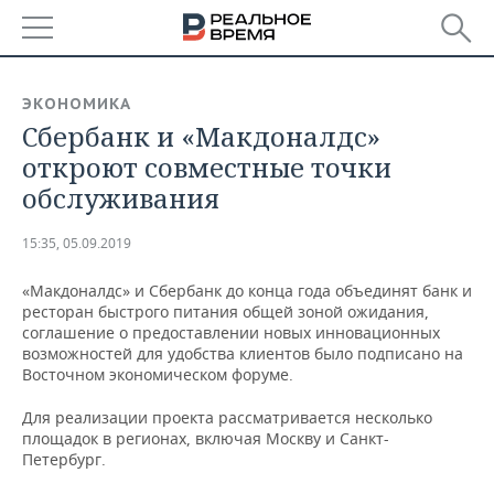
РЕГИОНЫ
ЭКОНОМИКА
Сбербанк и «Макдоналдс»
БАШКОРТОСТАН
НОВОСТИ
откроют совместные точки
ТАТАРСТАН
АНАЛИТИКА
обслуживания
УДМУРТИЯ
НОВОСТИ АНАЛИТИКИ
ЭКОНОМИКА
15:35, 05.09.2019
ДЕКЛАРАЦИИ О ДОХОДАХ
НОВОСТИ ЭКОНОМИКИ
ПРОМЫШЛЕННОСТЬ
«Макдоналдс» и Сбербанк до конца года объединят банк и
ресторан быстрого питания общей зоной ожидания,
КОРОЛИ ГОСЗАКАЗА ПФО
ФИНАНСЫ
НОВОСТИ
НЕДВИЖИМОСТЬ
соглашение о предоставлении новых инновационных
ПРОМЫШЛЕННОСТИ
возможностей для удобства клиентов было подписано на
Восточном экономическом форуме.
ВУЗЫ ТАТАРСТАНА
БАНКИ
НОВОСТИ НЕДВИЖИМОСТИ
АВТО
АГРОПРОМ
Для реализации проекта рассматривается несколько
КОМУ ПРИНАДЛЕЖАТ
БЮДЖЕТ
НОВОСТИ АВТО
БИЗНЕС
площадок в регионах, включая Москву и Санкт-
ТОРГОВЫЕ ЦЕНТРЫ
МАШИНОСТРОЕНИЕ
Петербург.
ТАТАРСТАНА
ИНВЕСТИЦИИ
НОВОСТИ БИЗНЕСА
ТЕХНОЛОГИИ