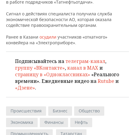
НЕФТЕХИМИЯ
в работе подрядчиков «Татнефтьотдачи».
РОЗНИЧНАЯ ТОРГОВЛЯ
НОВОСТИ ТЕХНОЛОГИЙ
МЕРОПРИЯТИЯ
Сигнал о действиях специалиста получила служба
НЕФТЬ
экономической безопасности АО, которая оказала
ТРАНСПОРТ
IT
НОВОСТИ МЕРОПРИЯТИЙ
СПОРТ
содействие правоохранительным органам.
ОПК
Ранее в Казани
осудили
участников «откатного»
УСЛУГИ
МЕДИА
ВЫЕЗДНАЯ РЕДАКЦИЯ
НОВОСТИ СПОРТА
ОБЩЕСТВО
конвейера на «Электроприборе».
ЭНЕРГЕТИКА
ТЕЛЕКОММУНИКАЦИИ
БИЗНЕС-БРАНЧИ
ФУТБОЛ
НОВОСТИ ОБЩЕСТВА
ФОТОГАЛЕРЕЯ
Подписывайтесь на
телеграм-канал
,
ONLINE-КОНФЕРЕНЦИИ
ХОККЕЙ
ВЛАСТЬ
СЮЖЕТЫ
группу «ВКонтакте»
,
канал в MAX
и
страницу в «Одноклассниках»
«Реального
ОТКРЫТАЯ ЛЕКЦИЯ
БАСКЕТБОЛ
ИНФРАСТРУКТУРА
СПРАВОЧНИК
времени». Ежедневные видео на
Rutube
и
«Дзене»
.
ВОЛЕЙБОЛ
ИСТОРИЯ
СПИСОК ПЕРСОН
ПОЛНАЯ ВЕРСИЯ
КИБЕРСПОРТ
КУЛЬТУРА
СПИСОК КОМПАНИЙ
Происшествия
Бизнес
Общество
ФИГУРНОЕ КАТАНИЕ
МЕДИЦИНА
Экономика
Финансы
Нефть
Промышленность
Татарстан