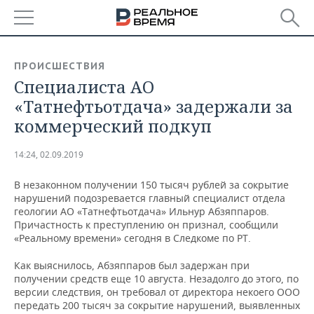
РЕГИОНЫ
ПРОИСШЕСТВИЯ
Специалиста АО
БАШКОРТОСТАН
НОВОСТИ
«Татнефтьотдача» задержали за
ТАТАРСТАН
АНАЛИТИКА
коммерческий подкуп
УДМУРТИЯ
НОВОСТИ АНАЛИТИКИ
ЭКОНОМИКА
14:24, 02.09.2019
ДЕКЛАРАЦИИ О ДОХОДАХ
НОВОСТИ ЭКОНОМИКИ
ПРОМЫШЛЕННОСТЬ
В незаконном получении 150 тысяч рублей за сокрытие
нарушений подозревается главный специалист отдела
КОРОЛИ ГОСЗАКАЗА ПФО
ФИНАНСЫ
НОВОСТИ
НЕДВИЖИМОСТЬ
геологии АО «Татнефтьотдача» Ильнур Абзяппаров.
ПРОМЫШЛЕННОСТИ
Причастность к преступлению он признал, сообщили
«Реальному времени» сегодня в Следкоме по РТ.
ВУЗЫ ТАТАРСТАНА
БАНКИ
НОВОСТИ НЕДВИЖИМОСТИ
АВТО
АГРОПРОМ
Как выяснилось, Абзяппаров был задержан при
КОМУ ПРИНАДЛЕЖАТ
БЮДЖЕТ
НОВОСТИ АВТО
БИЗНЕС
получении средств еще 10 августа. Незадолго до этого, по
ТОРГОВЫЕ ЦЕНТРЫ
МАШИНОСТРОЕНИЕ
версии следствия, он требовал от директора некоего ООО
ТАТАРСТАНА
передать 200 тысяч за сокрытие нарушений, выявленных
ИНВЕСТИЦИИ
НОВОСТИ БИЗНЕСА
ТЕХНОЛОГИИ