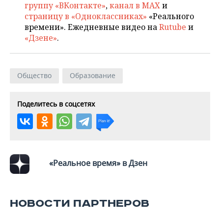
ВОДНЫЕ ВИДЫ СПОРТА
ОБРАЗОВАНИЕ
группу «ВКонтакте»
,
канал в MAX
и
страницу в «Одноклассниках»
«Реального
ХОККЕЙ С МЯЧОМ
ПРОИСШЕСТВИЯ
времени». Ежедневные видео на
Rutube
и
«Дзене»
.
Общество
Образование
Поделитесь в соцсетях
«Реальное время» в Дзен
НОВОСТИ ПАРТНЕРОВ