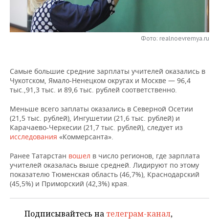
НЕФТЕХИМИЯ
РОЗНИЧНАЯ ТОРГОВЛЯ
НОВОСТИ ТЕХНОЛОГИЙ
МЕРОПРИЯТИЯ
НЕФТЬ
Фото: realnoevremya.ru
ТРАНСПОРТ
IT
НОВОСТИ МЕРОПРИЯТИЙ
СПОРТ
ОПК
УСЛУГИ
МЕДИА
ВЫЕЗДНАЯ РЕДАКЦИЯ
НОВОСТИ СПОРТА
ОБЩЕСТВО
ЭНЕРГЕТИКА
Самые большие средние зарплаты учителей оказались в
Чукотском, Ямало-Ненецком округах и Москве — 96,4
ТЕЛЕКОММУНИКАЦИИ
БИЗНЕС-БРАНЧИ
ФУТБОЛ
НОВОСТИ ОБЩЕСТВА
ФОТОГАЛЕРЕЯ
тыс.,91,3 тыс. и 89,6 тыс. рублей соответственно.
ONLINE-КОНФЕРЕНЦИИ
ХОККЕЙ
ВЛАСТЬ
СЮЖЕТЫ
Меньше всего заплаты оказались в Северной Осетии
(21,5 тыс. рублей), Ингушетии (21,6 тыс. рублей) и
Карачаево-Черкесии (21,7 тыс. рублей), следует из
ОТКРЫТАЯ ЛЕКЦИЯ
БАСКЕТБОЛ
ИНФРАСТРУКТУРА
СПРАВОЧНИК
исследования
«Коммерсанта».
ВОЛЕЙБОЛ
ИСТОРИЯ
СПИСОК ПЕРСОН
ПОЛНАЯ ВЕРСИЯ
Ранее Татарстан
вошел
в число регионов, где зарплата
учителей оказалась выше средней. Лидируют по этому
показателю Тюменская область (46,7%), Краснодарский
КИБЕРСПОРТ
КУЛЬТУРА
СПИСОК КОМПАНИЙ
(45,5%) и Приморский (42,3%) края.
ФИГУРНОЕ КАТАНИЕ
МЕДИЦИНА
Подписывайтесь на
телеграм-канал
,