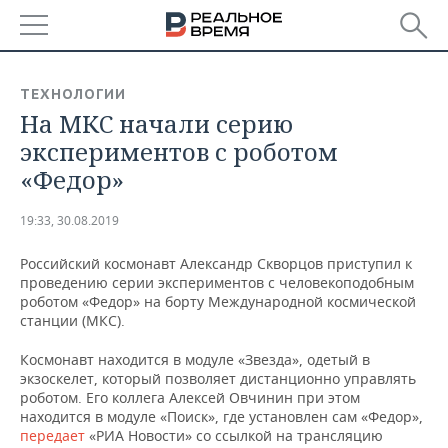
РЕГИОНЫ
ТЕХНОЛОГИИ
На МКС начали серию
БАШКОРТОСТАН
НОВОСТИ
экспериментов с роботом
ТАТАРСТАН
АНАЛИТИКА
«Федор»
УДМУРТИЯ
НОВОСТИ АНАЛИТИКИ
ЭКОНОМИКА
19:33, 30.08.2019
ДЕКЛАРАЦИИ О ДОХОДАХ
НОВОСТИ ЭКОНОМИКИ
ПРОМЫШЛЕННОСТЬ
Российский космонавт Александр Скворцов приступил к
проведению серии экспериментов с человекоподобным
КОРОЛИ ГОСЗАКАЗА ПФО
ФИНАНСЫ
НОВОСТИ
НЕДВИЖИМОСТЬ
роботом «Федор» на борту Международной космической
ПРОМЫШЛЕННОСТИ
станции (МКС).
ВУЗЫ ТАТАРСТАНА
БАНКИ
НОВОСТИ НЕДВИЖИМОСТИ
АВТО
Космонавт находится в модуле «Звезда», одетый в
АГРОПРОМ
экзоскелет, который позволяет дистанционно управлять
КОМУ ПРИНАДЛЕЖАТ
БЮДЖЕТ
НОВОСТИ АВТО
БИЗНЕС
роботом. Его коллега Алексей Овчинин при этом
ТОРГОВЫЕ ЦЕНТРЫ
МАШИНОСТРОЕНИЕ
находится в модуле «Поиск», где установлен сам «Федор»,
ТАТАРСТАНА
передает
«РИА Новости» со ссылкой на трансляцию
ИНВЕСТИЦИИ
НОВОСТИ БИЗНЕСА
ТЕХНОЛОГИИ