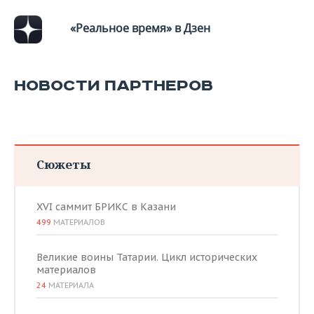
ВОДНЫЕ ВИДЫ СПОРТА
ОБРАЗОВАНИЕ
«Реальное время» в Дзен
ХОККЕЙ С МЯЧОМ
ПРОИСШЕСТВИЯ
НОВОСТИ ПАРТНЕРОВ
Сюжеты
XVI саммит БРИКС в Казани
499
МАТЕРИАЛОВ
Великие воины Татарии. Цикл исторических
материалов
24
МАТЕРИАЛА