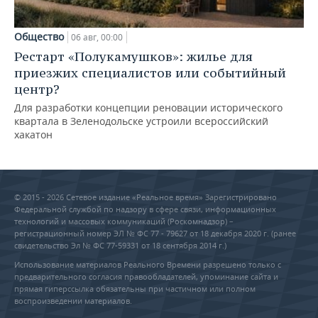
Общество
06 авг, 00:00
Рестарт «Полукамушков»: жилье для
приезжих специалистов или событийный
центр?
Для разработки концепции реновации исторического
квартала в Зеленодольске устроили всероссийский
хакатон
© 2015 - 2026 Сетевое издание «Реальное время» Зарегистрировано
Федеральной службой по надзору в сфере связи, информационных
технологий и массовых коммуникаций (Роскомнадзор) –
регистрационный номер ЭЛ № ФС 77 - 79627 от 18 декабря 2020 г. (ранее
свидетельство Эл № ФС 77-59331 от 18 сентября 2014 г.)
Использование материалов Реального Времени разрешено только с
предварительного согласия правообладателей, упоминание сайта и
прямая гиперссылка обязательны при частичном или полном
воспроизведении материалов.