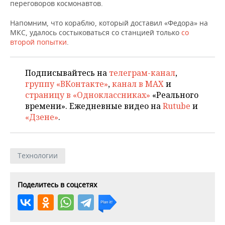
НЕФТЕХИМИЯ
переговоров космонавтов.
РОЗНИЧНАЯ ТОРГОВЛЯ
НОВОСТИ ТЕХНОЛОГИЙ
МЕРОПРИЯТИЯ
Напомним, что кораблю, который доставил «Федора» на
НЕФТЬ
МКС, удалось состыковаться со станцией только
со
ТРАНСПОРТ
IT
НОВОСТИ МЕРОПРИЯТИЙ
СПОРТ
второй попытки
.
ОПК
УСЛУГИ
МЕДИА
ВЫЕЗДНАЯ РЕДАКЦИЯ
НОВОСТИ СПОРТА
ОБЩЕСТВО
ЭНЕРГЕТИКА
Подписывайтесь на
телеграм-канал
,
группу «ВКонтакте»
,
канал в MAX
и
ТЕЛЕКОММУНИКАЦИИ
БИЗНЕС-БРАНЧИ
ФУТБОЛ
НОВОСТИ ОБЩЕСТВА
ФОТОГАЛЕРЕЯ
страницу в «Одноклассниках»
«Реального
времени». Ежедневные видео на
Rutube
и
ONLINE-КОНФЕРЕНЦИИ
ХОККЕЙ
ВЛАСТЬ
СЮЖЕТЫ
«Дзене»
.
ОТКРЫТАЯ ЛЕКЦИЯ
БАСКЕТБОЛ
ИНФРАСТРУКТУРА
СПРАВОЧНИК
Технологии
ВОЛЕЙБОЛ
ИСТОРИЯ
СПИСОК ПЕРСОН
ПОЛНАЯ ВЕРСИЯ
КИБЕРСПОРТ
КУЛЬТУРА
СПИСОК КОМПАНИЙ
Поделитесь в соцсетях
ФИГУРНОЕ КАТАНИЕ
МЕДИЦИНА