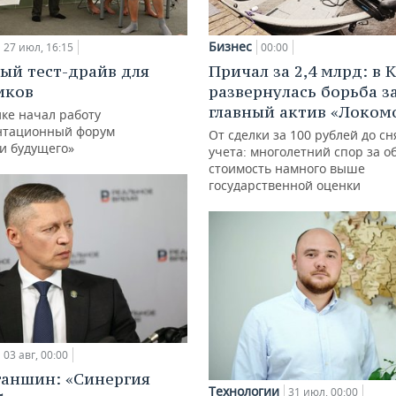
Бизнес
27 июл, 16:15
00:00
ый тест-драйв для
Причал за 2,4 млрд: в 
иков
развернулась борьба з
главный актив «Локом
ке начал работу
нтационный форум
От сделки за 100 рублей до сн
и будущего»
учета: многолетний спор за о
стоимость намного выше
государственной оценки
03 авг, 00:00
ганшин: «Синергия
Технологии
31 июл, 00:00