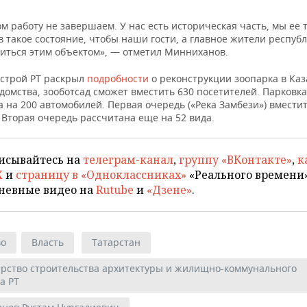
м работу не завершаем. У нас есть историческая часть, мы ее 
 такое состояние, чтобы наши гости, а главное жители республ
диться этим объектом», — отметил Минниханов.
строй РТ раскрыл
подробности
о реконструкции зоопарка в Каз
омства, зооботсад сможет вместить 630 посетителей. Парковка
 на 200 автомобилей. Первая очередь («Река Замбези») вместит
 Вторая очередь рассчитана еще на 52 вида.
исывайтесь на
телеграм-канал
,
группу «ВКонтакте»
,
к
X
и
страницу в «Одноклассниках»
«Реального времени»
невные видео на
Rutube
и
«Дзене»
.
во
Власть
Татарстан
рство строительства архитектуры и жилищно-коммунального
а РТ