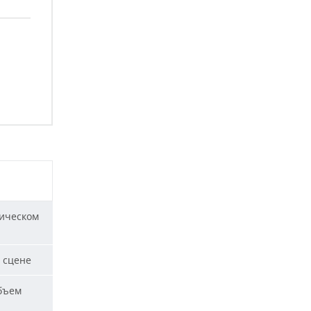
ическом
 сцене
бъем