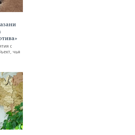
Казани
а
отива»
ятия с
бъект, чья