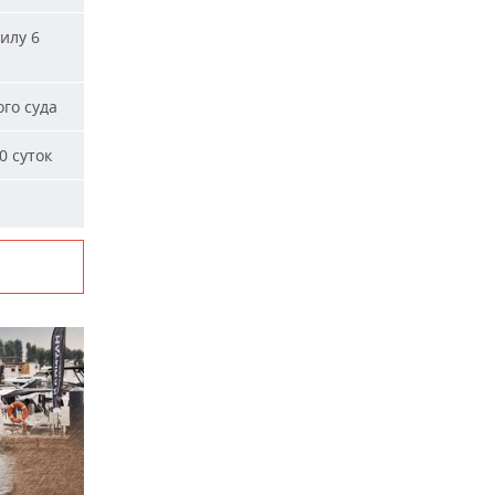
илу 6
го суда
0 суток