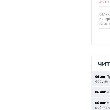
499
МА
Велик
истор
24
МАТ
ЧИ
Пр
06 авг
форуме
«О
06 авг
Жи
06 авг
мобильн