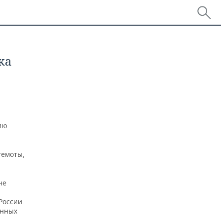
ка
ию
гемоты,
не
России.
енных