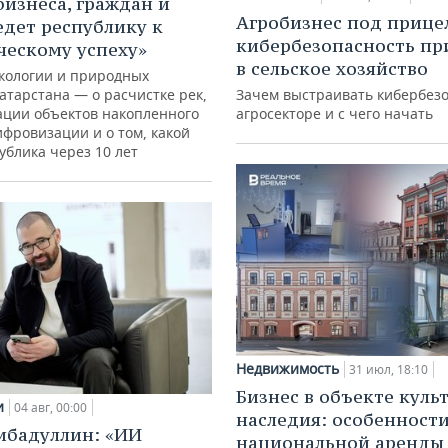
бизнеса, граждан и
Агробизнес под прице
едет республику к
кибербезопасность пр
ческому успеху»
в сельское хозяйство
кологии и природных
атарстана — о расчистке рек,
Зачем выстраивать кибербезо
ации объектов накопленного
агросекторе и с чего начать
ифровизации и о том, какой
ублика через 10 лет
Недвижимость
31 июл, 18:10
Бизнес в объекте куль
и
04 авг, 00:00
наследия: особенност
ибадуллин: «ИИ
национальной аренды