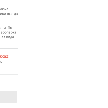
также
ики всегда
ани. По
 зоопарка
 33 вида
анал
.