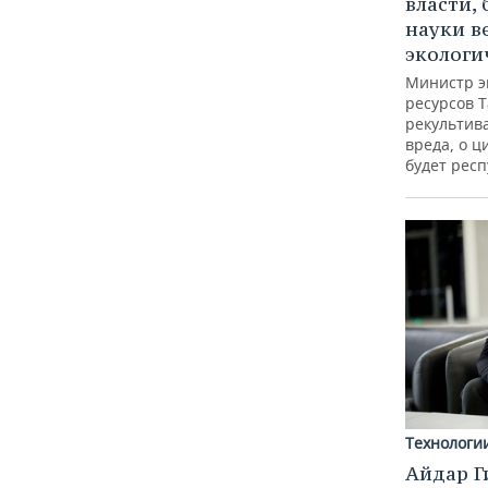
власти, 
науки в
экологи
Министр э
ресурсов Т
рекультив
вреда, о ц
будет респ
Технологи
Айдар Г