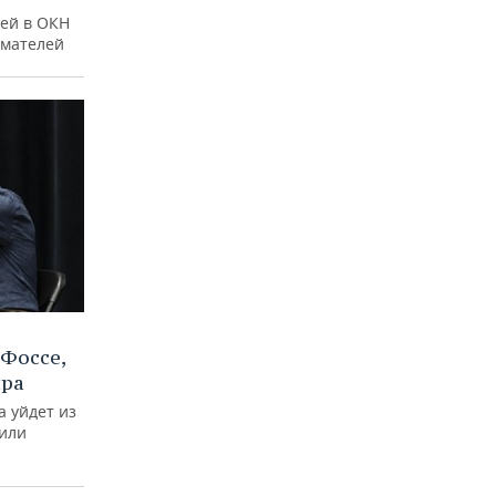
ей в ОКН
имателей
Фоссе,
ира
а уйдет из
тили