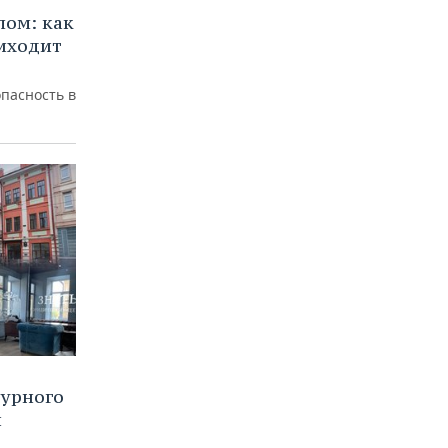
лом: как
иходит
пасность в
турного
и