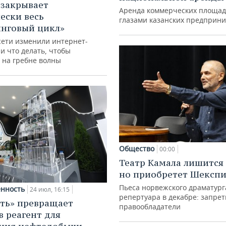
 закрывает
Аренда коммерческих площад
ески весь
глазами казанских предприн
нговый цикл»
сети изменили интернет-
и что делать, чтобы
 на гребне волны
Общество
00:00
Театр Камала лишится 
но приобретет Шексп
Пьеса норвежского драматург
нность
24 июл, 16:15
репертуара в декабре: запре
ть» превращает
правообладатели
в реагент для