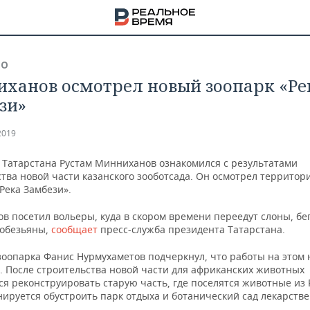
ВО
ханов осмотрел новый зоопарк «Ре
зи»
2019
 Татарстана Рустам Минниханов ознакомился с результатами
тва новой части казанского зооботсада. Он осмотрел территор
Река Замбези».
в посетил вольеры, куда в скором времени переедут слоны, бе
обезьяны,
сообщает
пресс-служба президента Татарстана.
зоопарка Фанис Нурмухаметов подчеркнул, что работы на этом 
. После строительства новой части для африканских животных
НА
я реконструировать старую часть, где поселятся животные из 
нируется обустроить парк отдыха и ботанический сад лекарств