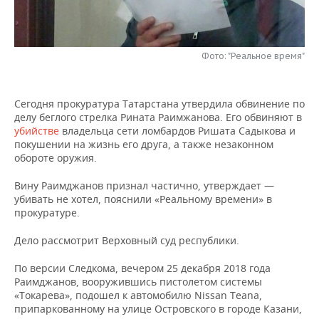
НЕФТЕХИМИЯ
РОЗНИЧНАЯ ТОРГОВЛЯ
НОВОСТИ ТЕХНОЛОГИЙ
МЕРОПРИЯТИЯ
НЕФТЬ
Фото: "Реальное время"
ТРАНСПОРТ
IT
НОВОСТИ МЕРОПРИЯТИЙ
СПОРТ
ОПК
УСЛУГИ
МЕДИА
ВЫЕЗДНАЯ РЕДАКЦИЯ
НОВОСТИ СПОРТА
ОБЩЕСТВО
ЭНЕРГЕТИКА
Сегодня прокуратура Татарстана утвердила обвинение по
делу беглого стрелка Рината Раимжанова. Его обвиняют в
ТЕЛЕКОММУНИКАЦИИ
БИЗНЕС-БРАНЧИ
ФУТБОЛ
НОВОСТИ ОБЩЕСТВА
ФОТОГАЛЕРЕЯ
убийстве
владельца сети ломбардов Ришата Садыкова и
покушении на жизнь его друга, а также незаконном
ONLINE-КОНФЕРЕНЦИИ
ХОККЕЙ
ВЛАСТЬ
СЮЖЕТЫ
обороте оружия.
Вину Раимджанов признал частично, утверждает —
ОТКРЫТАЯ ЛЕКЦИЯ
БАСКЕТБОЛ
ИНФРАСТРУКТУРА
СПРАВОЧНИК
убивать не хотел, пояснили «Реальному времени» в
прокуратуре.
ВОЛЕЙБОЛ
ИСТОРИЯ
СПИСОК ПЕРСОН
ПОЛНАЯ ВЕРСИЯ
Дело рассмотрит Верховный суд республики.
КИБЕРСПОРТ
КУЛЬТУРА
СПИСОК КОМПАНИЙ
По версии Следкома, вечером 25 декабря 2018 года
Раимджанов, вооружившись пистолетом системы
ФИГУРНОЕ КАТАНИЕ
МЕДИЦИНА
«Токарева», подошел к автомобилю Nissan Teana,
припаркованному на улице Островского в городе Казани,