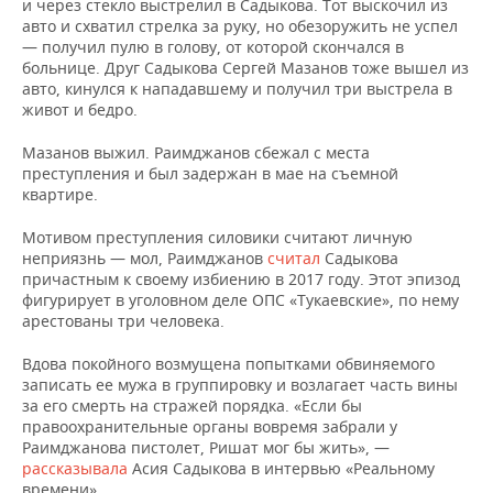
ВОДНЫЕ ВИДЫ СПОРТА
ОБРАЗОВАНИЕ
и через стекло выстрелил в Садыкова. Тот выскочил из
авто и схватил стрелка за руку, но обезоружить не успел
— получил пулю в голову, от которой скончался в
ХОККЕЙ С МЯЧОМ
ПРОИСШЕСТВИЯ
больнице. Друг Садыкова Сергей Мазанов тоже вышел из
авто, кинулся к нападавшему и получил три выстрела в
живот и бедро.
Мазанов выжил. Раимджанов сбежал с места
преступления и был задержан в мае на съемной
квартире.
Мотивом преступления силовики считают личную
неприязнь — мол, Раимджанов
считал
Садыкова
причастным к своему избиению в 2017 году. Этот эпизод
фигурирует в уголовном деле ОПС «Тукаевские», по нему
арестованы три человека.
Вдова покойного возмущена попытками обвиняемого
записать ее мужа в группировку и возлагает часть вины
за его смерть на стражей порядка. «Если бы
правоохранительные органы вовремя забрали у
Раимджанова пистолет, Ришат мог бы жить», —
рассказывала
Асия Садыкова в интервью «Реальному
времени».