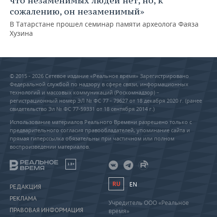
что незаменимых людей нет, но, к
сожалению, он незаменимый»
В Татарстане прошел семинар памяти археолога Фаяза
Хузина
© 2015 - 2026 Сетевое издание «Реальное время» Зарегистрировано
Федеральной службой по надзору в сфере связи, информационных
технологий и массовых коммуникаций (Роскомнадзор) –
регистрационный номер ЭЛ № ФС 77 - 79627 от 18 декабря 2020 г. (ранее
свидетельство Эл № ФС 77-59331 от 18 сентября 2014 г.)
Использование материалов Реального Времени разрешено только с
предварительного согласия правообладателей, упоминание сайта и
прямая гиперссылка обязательны при частичном или полном
воспроизведении материалов.
18+
RU
EN
РЕДАКЦИЯ
РЕКЛАМА
Учредитель ООО «Реальное
ПРАВОВАЯ ИНФОРМАЦИЯ
время»