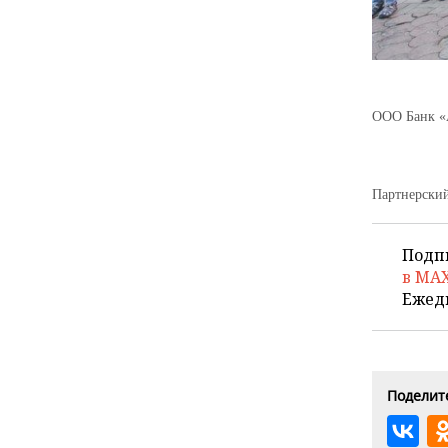
ООО Банк «А
Партнерский
Подп
в MA
Ежед
Поделите