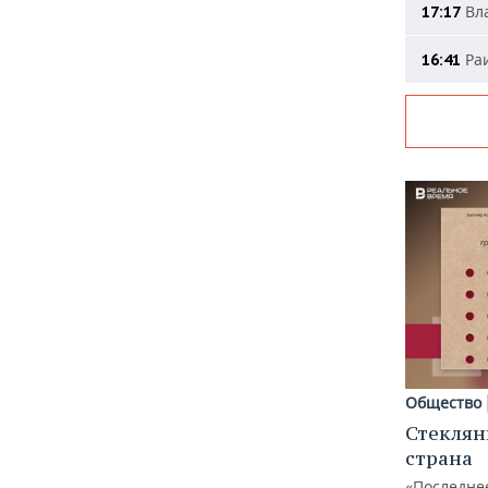
Вла
17:17
Раи
16:41
Общество
Стеклян
страна
«Последне