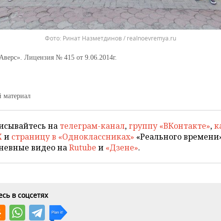
Фото: Ринат Назметдинов / realnoevremya.ru
верс». Лицензия № 415 от 9.06.2014г.
 материал
исывайтесь на
телеграм-канал
,
группу «ВКонтакте»
,
к
X
и
страницу в «Одноклассниках»
«Реального времени»
невные видео на
Rutube
и
«Дзене»
.
сь в соцсетях