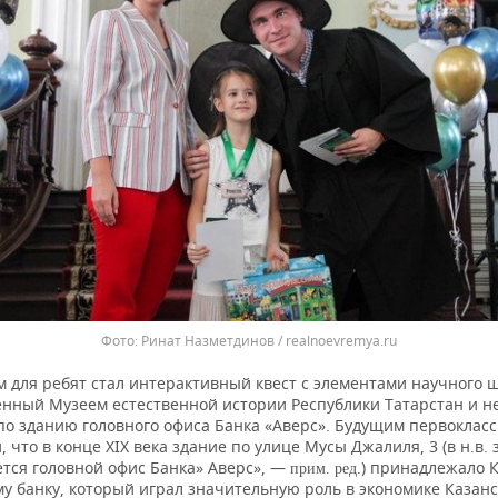
Фото: Ринат Назметдинов / realnoevremya.ru
 для ребят стал интерактивный квест с элементами научного ш
енный Музеем естественной истории Республики Татарстан и 
 по зданию головного офиса Банка «Аверс». Будущим первоклас
, что в конце ХIХ века здание по улице Мусы Джалиля, 3 (в н.в. 
ется головной офис Банка» Аверс», —
) принадлежало 
прим. ред.
му банку, который играл значительную роль в экономике Казан