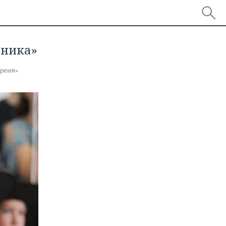
сника»
время»