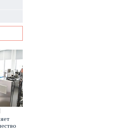
няет
чество