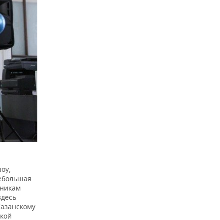
оу,
небольшая
сникам
здесь
Казанскому
ской