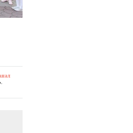
анал
.