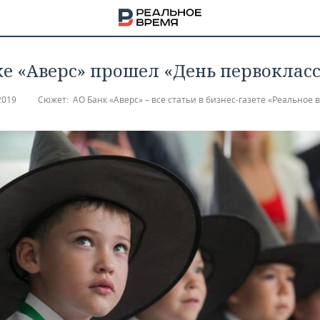
ке «Аверс» прошел «День первоклас
2019
Сюжет:
АО Банк «Аверс» – все статьи в бизнес-газете «Реальное 
НА