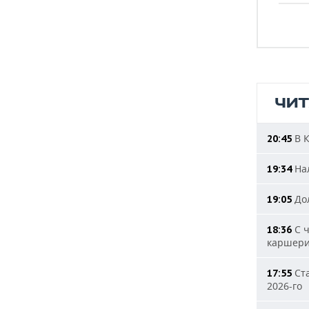
ЧИ
В К
20:45
Нал
19:34
Дол
19:05
С ч
18:36
каршери
Ста
17:55
2026-го