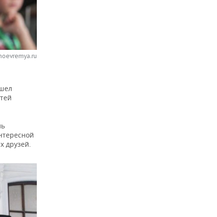
noevremya.ru
шел
етей
ль
нтересной
х друзей.