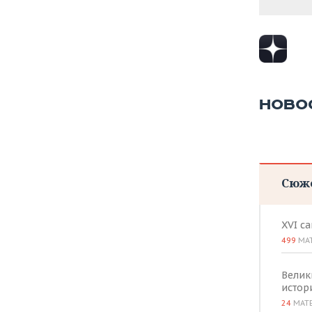
НОВО
Сюж
XVI с
499
МА
Велик
истор
24
МАТ