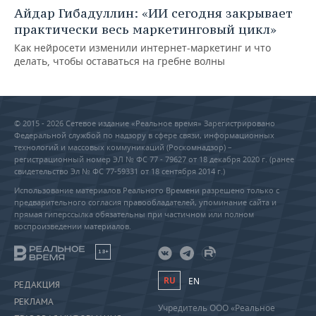
Айдар Гибадуллин: «ИИ сегодня закрывает
практически весь маркетинговый цикл»
Как нейросети изменили интернет-маркетинг и что
делать, чтобы оставаться на гребне волны
© 2015 - 2026 Сетевое издание «Реальное время» Зарегистрировано
Федеральной службой по надзору в сфере связи, информационных
технологий и массовых коммуникаций (Роскомнадзор) –
регистрационный номер ЭЛ № ФС 77 - 79627 от 18 декабря 2020 г. (ранее
свидетельство Эл № ФС 77-59331 от 18 сентября 2014 г.)
Использование материалов Реального Времени разрешено только с
предварительного согласия правообладателей, упоминание сайта и
прямая гиперссылка обязательны при частичном или полном
воспроизведении материалов.
18+
RU
EN
РЕДАКЦИЯ
РЕКЛАМА
Учредитель ООО «Реальное