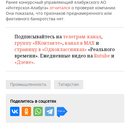
НЕФТЕХИМИЯ
Ранее конкурсный управляющий елабужского АО
«Интерскол-Алабуга»
отчитался
о проверке компании.
РОЗНИЧНАЯ ТОРГОВЛЯ
НОВОСТИ ТЕХНОЛОГИЙ
МЕРОПРИЯТИЯ
Она показала, что признаков преднамеренного или
НЕФТЬ
фиктивного банкротства нет.
ТРАНСПОРТ
IT
НОВОСТИ МЕРОПРИЯТИЙ
СПОРТ
ОПК
Подписывайтесь на
телеграм-канал
,
УСЛУГИ
МЕДИА
ВЫЕЗДНАЯ РЕДАКЦИЯ
НОВОСТИ СПОРТА
ОБЩЕСТВО
ЭНЕРГЕТИКА
группу «ВКонтакте»
,
канал в MAX
и
страницу в «Одноклассниках»
«Реального
ТЕЛЕКОММУНИКАЦИИ
БИЗНЕС-БРАНЧИ
ФУТБОЛ
НОВОСТИ ОБЩЕСТВА
ФОТОГАЛЕРЕЯ
времени». Ежедневные видео на
Rutube
и
«Дзене»
.
ONLINE-КОНФЕРЕНЦИИ
ХОККЕЙ
ВЛАСТЬ
СЮЖЕТЫ
ОТКРЫТАЯ ЛЕКЦИЯ
БАСКЕТБОЛ
ИНФРАСТРУКТУРА
СПРАВОЧНИК
Промышленность
Татарстан
ВОЛЕЙБОЛ
ИСТОРИЯ
СПИСОК ПЕРСОН
ПОЛНАЯ ВЕРСИЯ
Поделитесь в соцсетях
КИБЕРСПОРТ
КУЛЬТУРА
СПИСОК КОМПАНИЙ
ФИГУРНОЕ КАТАНИЕ
МЕДИЦИНА