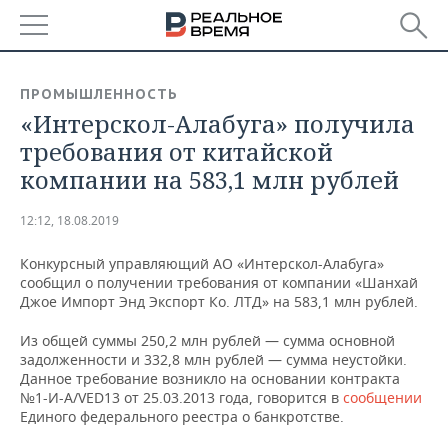
РЕГИОНЫ
ПРОМЫШЛЕННОСТЬ
«Интерскол-Алабуга» получила
БАШКОРТОСТАН
НОВОСТИ
требования от китайской
ТАТАРСТАН
АНАЛИТИКА
компании на 583,1 млн рублей
УДМУРТИЯ
НОВОСТИ АНАЛИТИКИ
ЭКОНОМИКА
12:12, 18.08.2019
ДЕКЛАРАЦИИ О ДОХОДАХ
НОВОСТИ ЭКОНОМИКИ
ПРОМЫШЛЕННОСТЬ
Конкурсный управляющий АО «Интерскол-Алабуга»
сообщил о получении требования от компании «Шанхай
КОРОЛИ ГОСЗАКАЗА ПФО
ФИНАНСЫ
НОВОСТИ
НЕДВИЖИМОСТЬ
Джое Импорт Энд Экспорт Ко. ЛТД»
на 583,1 млн рублей.
ПРОМЫШЛЕННОСТИ
Из общей суммы 250,2 млн рублей — сумма основной
ВУЗЫ ТАТАРСТАНА
БАНКИ
НОВОСТИ НЕДВИЖИМОСТИ
АВТО
задолженности и 332,8 млн рублей — сумма неустойки.
АГРОПРОМ
Данное требование возникло на основании контракта
КОМУ ПРИНАДЛЕЖАТ
БЮДЖЕТ
НОВОСТИ АВТО
БИЗНЕС
№1-И-А/VED13 от 25.03.2013 года, говорится в
сообщении
ТОРГОВЫЕ ЦЕНТРЫ
МАШИНОСТРОЕНИЕ
Единого федерального реестра о банкротстве.
ТАТАРСТАНА
ИНВЕСТИЦИИ
НОВОСТИ БИЗНЕСА
ТЕХНОЛОГИИ