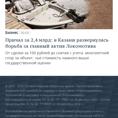
Бизнес
00:00
Причал за 2,4 млрд: в Казани развернулась
борьба за главный актив Локомотива
От сделки за 100 рублей до снятия с учета: многолетний
спор за объект, чья стоимость намного выше
государственной оценки
© 2015 - 2026 Сетевое издание «Реальное время» Зарегистрировано
Федеральной службой по надзору в сфере связи, информационных
технологий и массовых коммуникаций (Роскомнадзор) –
регистрационный номер ЭЛ № ФС 77 - 79627 от 18 декабря 2020 г. (ранее
свидетельство Эл № ФС 77-59331 от 18 сентября 2014 г.)
Использование материалов Реального Времени разрешено только с
предварительного согласия правообладателей, упоминание сайта и