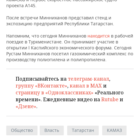
НЕФТЕХИМИЯ
проекта А145.
РОЗНИЧНАЯ ТОРГОВЛЯ
НОВОСТИ ТЕХНОЛОГИЙ
МЕРОПРИЯТИЯ
НЕФТЬ
После встречи Минниханов представил стенд и
экспозицию предприятий Республики Татарстан.
ТРАНСПОРТ
IT
НОВОСТИ МЕРОПРИЯТИЙ
СПОРТ
ОПК
Напомним, что сегодня Минниханов
находится
в рабочей
УСЛУГИ
МЕДИА
ВЫЕЗДНАЯ РЕДАКЦИЯ
НОВОСТИ СПОРТА
ОБЩЕСТВО
поездке в Туркменистане. Он принимает участие в
ЭНЕРГЕТИКА
открытии l Каспийского экономического форума. Сегодня
Рустам Минниханов посетил газохимический комплекс по
ТЕЛЕКОММУНИКАЦИИ
БИЗНЕС-БРАНЧИ
ФУТБОЛ
НОВОСТИ ОБЩЕСТВА
ФОТОГАЛЕРЕЯ
производству полиэтилена и полипропилена.
ONLINE-КОНФЕРЕНЦИИ
ХОККЕЙ
ВЛАСТЬ
СЮЖЕТЫ
Подписывайтесь на
телеграм-канал
,
ОТКРЫТАЯ ЛЕКЦИЯ
БАСКЕТБОЛ
ИНФРАСТРУКТУРА
СПРАВОЧНИК
группу «ВКонтакте»
,
канал в MAX
и
страницу в «Одноклассниках»
«Реального
ВОЛЕЙБОЛ
ИСТОРИЯ
СПИСОК ПЕРСОН
ПОЛНАЯ ВЕРСИЯ
времени». Ежедневные видео на
Rutube
и
«Дзене»
.
КИБЕРСПОРТ
КУЛЬТУРА
СПИСОК КОМПАНИЙ
ФИГУРНОЕ КАТАНИЕ
МЕДИЦИНА
Общество
Власть
Татарстан
КАМАЗ