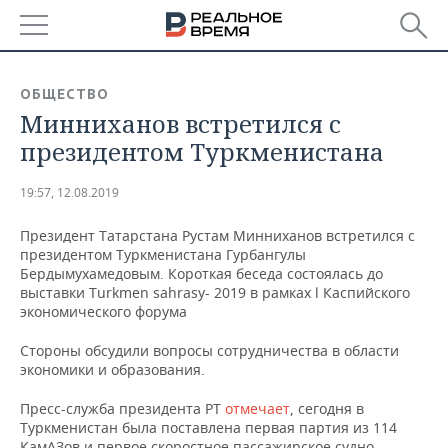
РЕГИОНЫ
ОБЩЕСТВО
Минниханов встретился с
БАШКОРТОСТАН
НОВОСТИ
президентом Туркменистана
ТАТАРСТАН
АНАЛИТИКА
19:57, 12.08.2019
УДМУРТИЯ
НОВОСТИ АНАЛИТИКИ
ЭКОНОМИКА
Президент Татарстана Рустам Минниханов встретился с
президентом Туркменистана Гурбангулы
ДЕКЛАРАЦИИ О ДОХОДАХ
НОВОСТИ ЭКОНОМИКИ
ПРОМЫШЛЕННОСТЬ
Бердымухамедовым. Короткая беседа состоялась до
выставки Turkmen sahrasy- 2019 в рамках l Каспийского
КОРОЛИ ГОСЗАКАЗА ПФО
ФИНАНСЫ
НОВОСТИ
НЕДВИЖИМОСТЬ
экономического форума
ПРОМЫШЛЕННОСТИ
ВУЗЫ ТАТАРСТАНА
БАНКИ
НОВОСТИ НЕДВИЖИМОСТИ
АВТО
Стороны обсудили вопросы сотрудничества в области
АГРОПРОМ
экономики и образования.
КОМУ ПРИНАДЛЕЖАТ
БЮДЖЕТ
НОВОСТИ АВТО
БИЗНЕС
ТОРГОВЫЕ ЦЕНТРЫ
МАШИНОСТРОЕНИЕ
Пресс-служба президента РТ
отмечает
, сегодня в
ТАТАРСТАНА
Туркменистан была поставлена первая партия из 114
ИНВЕСТИЦИИ
НОВОСТИ БИЗНЕСА
ТЕХНОЛОГИИ
КамАЗов и первое скоростное пассажирское судно