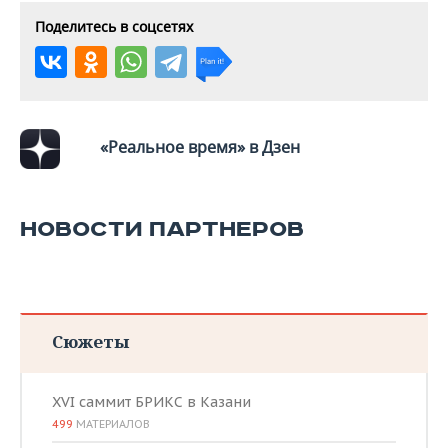
ВОДНЫЕ ВИДЫ СПОРТА
ОБРАЗОВАНИЕ
Поделитесь в соцсетях
ХОККЕЙ С МЯЧОМ
ПРОИСШЕСТВИЯ
«Реальное время» в Дзен
НОВОСТИ ПАРТНЕРОВ
Сюжеты
XVI саммит БРИКС в Казани
499
МАТЕРИАЛОВ