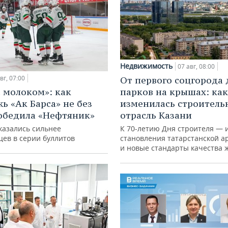
Недвижимость
07 авг, 08:00
вг, 07:00
От первого соцгорода 
с молоком»: как
парков на крышах: как
ь «Ак Барса» не без
изменилась строитель
обедила «Нефтяник»
отрасль Казани
казались сильнее
К 70-летию Дня строителя — 
цев в серии буллитов
становления татарстанской а
и новые стандарты качества 