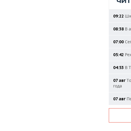
ЧИ
Шко
09:22
В а
08:38
Сег
07:00
Реж
05:42
В Т
04:53
То
07 авг
года
Пе
07 авг