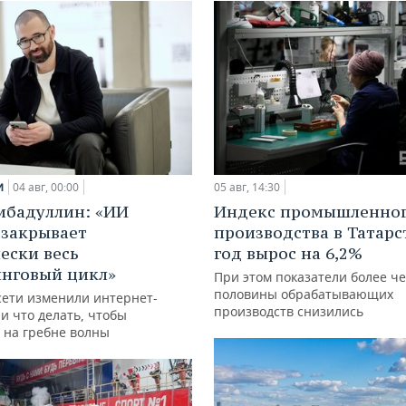
и
04 авг, 00:00
05 авг, 14:30
ибадуллин: «ИИ
Индекс промышленно
 закрывает
производства в Татарс
ески весь
год вырос на 6,2%
нговый цикл»
При этом показатели более ч
половины обрабатывающих
сети изменили интернет-
производств снизились
и что делать, чтобы
 на гребне волны