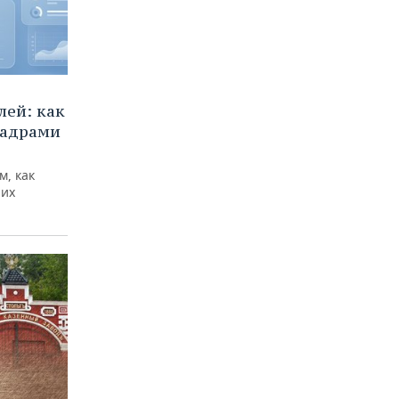
ей: как
кадрами
м, как
них