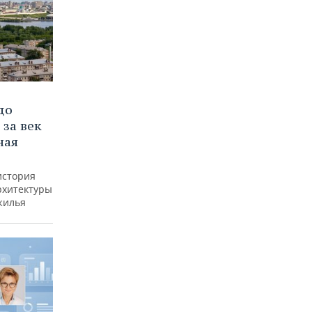
до
 за век
ная
история
рхитектуры
жилья