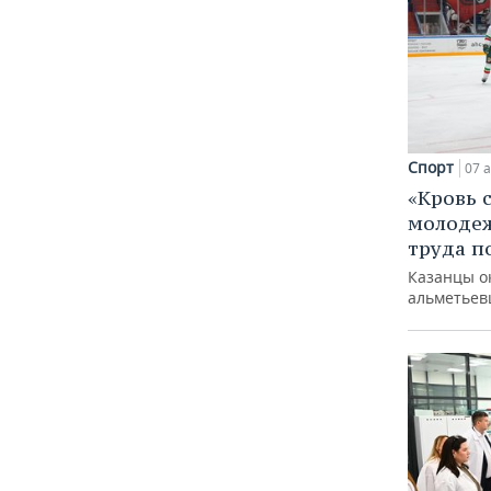
Спорт
07 а
«Кровь 
молодеж
труда п
Казанцы о
альметьев