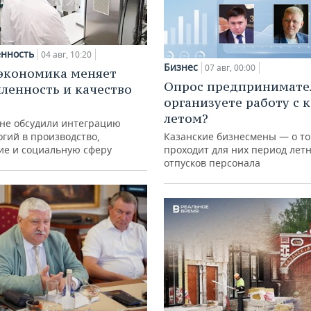
нность
04 авг, 10:20
Бизнес
07 авг, 00:00
экономика меняет
Опрос предпринимател
енность и качество
организуете работу с 
летом?
ане обсудили интеграцию
гий в производство,
Казанские бизнесмены — о то
ие и социальную сферу
проходит для них период лет
отпусков персонала