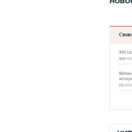
НОВО
Сюж
XVI с
499
МА
Велик
истор
24
МАТ