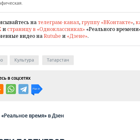
афическая.
исывайтесь на
телеграм-канал
,
группу «ВКонтакте»
,
к
X
и
страницу в «Одноклассниках»
«Реального времени»
невные видео на
Rutube
и
«Дзене»
.
во
Культура
Татарстан
сь в соцсетях
«Реальное время» в Дзен