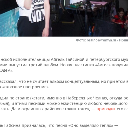
Фото: realnoevremya.ru / Ири
инской исполнительницы Айгель Гайсиной и петербургского му
мии выпустил третий альбом. Новая пластинка «Аигел» получи
«Эдем».
ссказал, что не считает альбом концептуальным, но при этом 
х «сквозное настроение».
здил по стране (кстати, именно в Набережных Челнах, откуда р
е был), и этими песнями можно экзистенцию любого небольшого
исать. Да и окраинных районов столиц тоже», —
приводит
его с
ль Гайсина призналась, что песня «Оно выделяло тепло» —