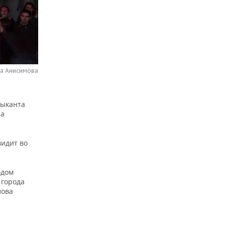
на Анисимова
зыканта
ла
видит во
одом
 города
лова