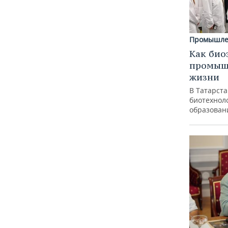
Промышле
Как био
промышл
жизни
В Татарст
биотехноло
образован