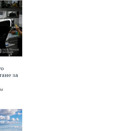
го
тане за
ем