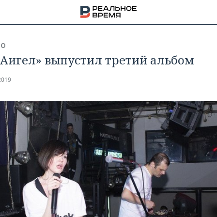
ВО
«Аигел» выпустил третий альбом
2019
НА