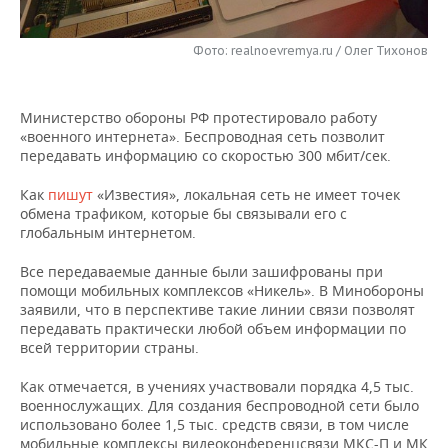
НЕФТЕХИМИЯ
РОЗНИЧНАЯ ТОРГОВЛЯ
НОВОСТИ ТЕХНОЛОГИЙ
МЕРОПРИЯТИЯ
НЕФТЬ
Фото: realnoevremya.ru / Олег Тихонов
ТРАНСПОРТ
IT
НОВОСТИ МЕРОПРИЯТИЙ
СПОРТ
ОПК
Министерство обороны РФ протестировало работу
УСЛУГИ
МЕДИА
ВЫЕЗДНАЯ РЕДАКЦИЯ
НОВОСТИ СПОРТА
ОБЩЕСТВО
«военного интернета». Беспроводная сеть позволит
ЭНЕРГЕТИКА
передавать информацию со скоростью 300 мбит/сек.
ТЕЛЕКОММУНИКАЦИИ
БИЗНЕС-БРАНЧИ
ФУТБОЛ
НОВОСТИ ОБЩЕСТВА
ФОТОГАЛЕРЕЯ
Как
пишут
«Известия», локальная сеть не имеет точек
обмена трафиком, которые бы связывали его с
ONLINE-КОНФЕРЕНЦИИ
ХОККЕЙ
ВЛАСТЬ
СЮЖЕТЫ
глобальным интернетом.
ОТКРЫТАЯ ЛЕКЦИЯ
БАСКЕТБОЛ
ИНФРАСТРУКТУРА
СПРАВОЧНИК
Все передаваемые данные были зашифрованы при
помощи мобильных комплексов «Никель». В Минобороны
заявили, что в перспективе такие линии связи позволят
ВОЛЕЙБОЛ
ИСТОРИЯ
СПИСОК ПЕРСОН
ПОЛНАЯ ВЕРСИЯ
передавать практически любой объем информации по
всей территории страны.
КИБЕРСПОРТ
КУЛЬТУРА
СПИСОК КОМПАНИЙ
Как отмечается, в учениях участвовали порядка 4,5 тыс.
ФИГУРНОЕ КАТАНИЕ
МЕДИЦИНА
военнослужащих. Для создания беспроводной сети было
использовано более 1,5 тыс. средств связи, в том числе
мобильные комплексы видеоконференцсвязи МКС-П и МК