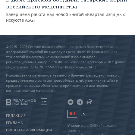
российского меценатства
Завершена работа над новой книгой «Квартал изящных
искусств ASG»
© 2015 - 2026 Сетевое издание «Реальное время» Зарегистрировано
Федеральной службой по надзору в сфере связи, информационных
технологий и массовых коммуникаций (Роскомнадзор) –
регистрационный номер ЭЛ № ФС 77 - 79627 от 18 декабря 2020 г. (ранее
свидетельство Эл № ФС 77-59331 от 18 сентября 2014 г.)
Использование материалов Реального Времени разрешено только с
предварительного согласия правообладателей, упоминание сайта и
прямая гиперссылка обязательны при частичном или полном
воспроизведении материалов.
18+
RU
EN
РЕДАКЦИЯ
РЕКЛАМА
Учредитель ООО «Реальное
ПРАВОВАЯ ИНФОРМАЦИЯ
время»