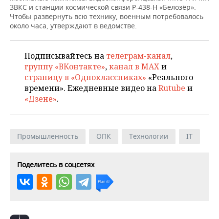
ВОДНЫЕ ВИДЫ СПОРТА
ОБРАЗОВАНИЕ
ЗВКС и станции космической связи Р-438-Н «Белозёр».
Чтобы развернуть всю технику, военным потребовалось
ХОККЕЙ С МЯЧОМ
ПРОИСШЕСТВИЯ
около часа, утверждают в ведомстве.
Подписывайтесь на
телеграм-канал
,
группу «ВКонтакте»
,
канал в MAX
и
страницу в «Одноклассниках»
«Реального
времени». Ежедневные видео на
Rutube
и
«Дзене»
.
Промышленность
ОПК
Технологии
IT
Поделитесь в соцсетях