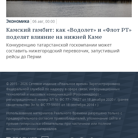
Экономика
06 авг, 00:00
Камский гамбит: как «Водолет» и «Флот РТ»
поделят влияние на нижней Каме
Конкуренцию татарстанской госкомпании может
составить нижегородский перевозчик, запустивший
рейсы до Перми
© 2015 - 2026 Сетевое издание «Реальное время» Зарегистрировано
Федеральной службой по надзору в сфере связи, информационных
технологий и массовых коммуникаций (Роскомнадзор) –
регистрационный номер ЭЛ № ФС 77 - 79627 от 18 декабря 2020 г. (ранее
свидетельство Эл № ФС 77-59331 от 18 сентября 2014 г.)
Использование материалов Реального Времени разрешено только с
предварительного согласия правообладателей, упоминание сайта и
прямая гиперссылка обязательны при частичном или полном
воспроизведении материалов.