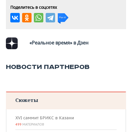
ВОДНЫЕ ВИДЫ СПОРТА
ОБРАЗОВАНИЕ
Поделитесь в соцсетях
ХОККЕЙ С МЯЧОМ
ПРОИСШЕСТВИЯ
«Реальное время» в Дзен
НОВОСТИ ПАРТНЕРОВ
Сюжеты
XVI саммит БРИКС в Казани
499
МАТЕРИАЛОВ