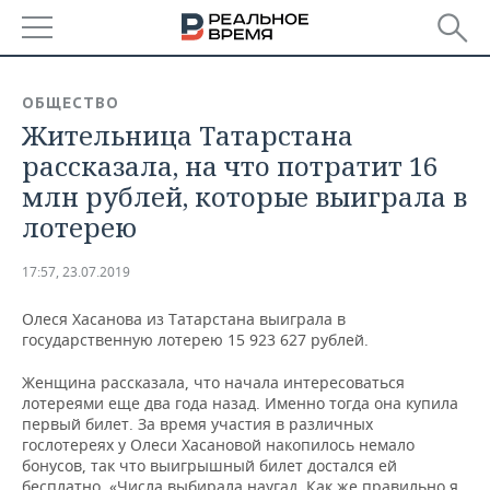
РЕГИОНЫ
ОБЩЕСТВО
Жительница Татарстана
БАШКОРТОСТАН
НОВОСТИ
рассказала, на что потратит 16
ТАТАРСТАН
АНАЛИТИКА
млн рублей, которые выиграла в
лотерею
УДМУРТИЯ
НОВОСТИ АНАЛИТИКИ
ЭКОНОМИКА
17:57, 23.07.2019
ДЕКЛАРАЦИИ О ДОХОДАХ
НОВОСТИ ЭКОНОМИКИ
ПРОМЫШЛЕННОСТЬ
Олеся Хасанова из Татарстана выиграла в
КОРОЛИ ГОСЗАКАЗА ПФО
ФИНАНСЫ
НОВОСТИ
НЕДВИЖИМОСТЬ
государственную лотерею 15 923 627 рублей.
ПРОМЫШЛЕННОСТИ
ВУЗЫ ТАТАРСТАНА
БАНКИ
НОВОСТИ НЕДВИЖИМОСТИ
АВТО
Женщина рассказала, что начала интересоваться
АГРОПРОМ
лотереями еще два года назад. Именно тогда она купила
первый билет. За время участия в различных
КОМУ ПРИНАДЛЕЖАТ
БЮДЖЕТ
НОВОСТИ АВТО
БИЗНЕС
гослотереях у Олеси Хасановой накопилось немало
ТОРГОВЫЕ ЦЕНТРЫ
МАШИНОСТРОЕНИЕ
ТАТАРСТАНА
бонусов, так что выигрышный билет достался ей
ИНВЕСТИЦИИ
НОВОСТИ БИЗНЕСА
ТЕХНОЛОГИИ
бесплатно. «Числа выбирала наугад. Как же правильно я