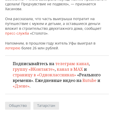
НЕФТЕХИМИЯ
сделала! Предчувствие не подвело», — признается
Хасанова.
РОЗНИЧНАЯ ТОРГОВЛЯ
НОВОСТИ ТЕХНОЛОГИЙ
МЕРОПРИЯТИЯ
НЕФТЬ
Она рассказала, что часть выигрыша потратит на
ТРАНСПОРТ
IT
НОВОСТИ МЕРОПРИЯТИЙ
СПОРТ
путешествие с мужем и детьми, а оставшиеся деньги
ОПК
вложит в строительство двухэтажного дома, сообщает
УСЛУГИ
МЕДИА
ВЫЕЗДНАЯ РЕДАКЦИЯ
НОВОСТИ СПОРТА
ОБЩЕСТВО
пресс-служба
«Столото».
ЭНЕРГЕТИКА
Напомним, в прошлом году житель Уфы выиграл в
ТЕЛЕКОММУНИКАЦИИ
БИЗНЕС-БРАНЧИ
ФУТБОЛ
НОВОСТИ ОБЩЕСТВА
ФОТОГАЛЕРЕЯ
лотерею
более 26 млн рублей.
ONLINE-КОНФЕРЕНЦИИ
ХОККЕЙ
ВЛАСТЬ
СЮЖЕТЫ
Подписывайтесь на
телеграм-канал
,
ОТКРЫТАЯ ЛЕКЦИЯ
БАСКЕТБОЛ
ИНФРАСТРУКТУРА
СПРАВОЧНИК
группу «ВКонтакте»
,
канал в MAX
и
страницу в «Одноклассниках»
«Реального
ВОЛЕЙБОЛ
ИСТОРИЯ
СПИСОК ПЕРСОН
ПОЛНАЯ ВЕРСИЯ
времени». Ежедневные видео на
Rutube
и
«Дзене»
.
КИБЕРСПОРТ
КУЛЬТУРА
СПИСОК КОМПАНИЙ
ФИГУРНОЕ КАТАНИЕ
МЕДИЦИНА
Общество
Татарстан