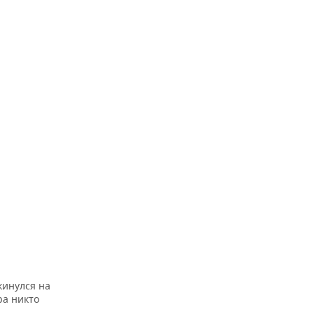
кинулся на
ра никто