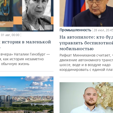
Промышленность
28 июл, 20:4
01 авг, 00:00
На автопилоте: кто бу
 история в маленькой
управлять беспилотно
е
мобильностью
 вчера» Наталии Гинзбург —
Рифкат Минниханов считает, 
м, как история незаметно
движение автономного транс
 обычную жизнь
шоссе, воде и в воздухе надо
координировать с единой пл