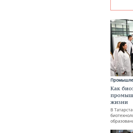
Промышле
Как био
промышл
жизни
В Татарст
биотехноло
образован