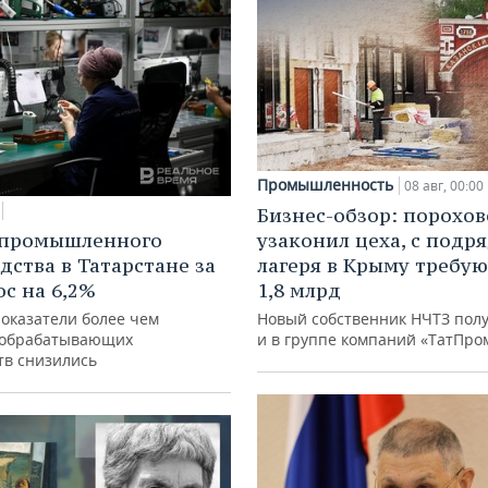
Промышленность
08 авг, 00:00
Бизнес-обзор: порохо
 промышленного
узаконил цеха, с подр
дства в Татарстане за
лагеря в Крыму требу
ос на 6,2%
1,8 млрд
показатели более чем
Новый собственник НЧТЗ пол
 обрабатывающих
и в группе компаний «ТатПро
тв снизились