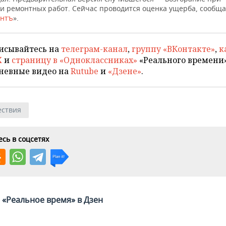
и ремонтных работ. Сейчас проводится оценка ущерба, сообща
антъ
».
исывайтесь на
телеграм-канал
,
группу «ВКонтакте»
,
к
X
и
страницу в «Одноклассниках»
«Реального времени»
невные видео на
Rutube
и
«Дзене»
.
ствия
сь в соцсетях
«Реальное время» в Дзен