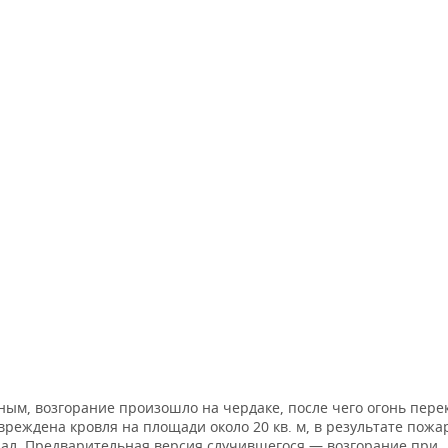
ным, возгорание произошло на чердаке, после чего огонь пере
реждена кровля на площади около 20 кв. м, в результате пожа
дал. Предварительная версия случившегося — возгорание при