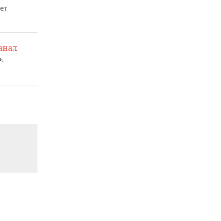
ет
анал
.