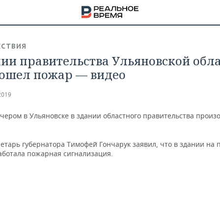
СТВИЯ
нии правительства Ульяновской обл
ошел пожар — видео
2019
ечером в Ульяновске в здании областного правительства произ
етарь губернатора Тимофей Гончарук заявил, что в здании на 
аботала пожарная сигнализация.
НА