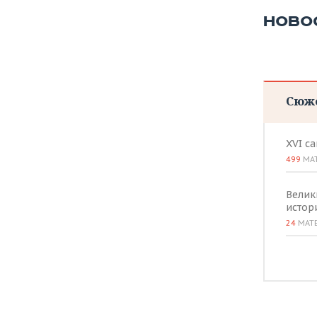
НОВО
Сюж
XVI с
499
МА
Велик
истор
24
МАТ