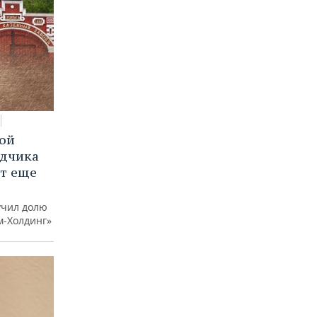
вой
ядчика
ют еще
учил долю
м-Холдинг»