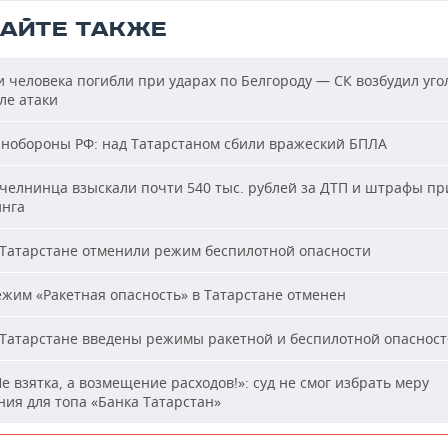
ТАЙТЕ ТАКЖЕ
 человека погибли при ударах по Белгороду — СК возбудил уго
ле атаки
обороны РФ: над Татарстаном сбили вражеский БПЛА
челнинца взыскали почти 540 тыс. рублей за ДТП и штрафы пр
нга
Татарстане отменили режим беспилотной опасности
жим «Ракетная опасность» в Татарстане отменен
Татарстане введены режимы ракетной и беспилотной опаснос
е взятка, а возмещение расходов!»: суд не смог избрать меру
ия для топа «Банка Татарстан»