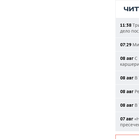
ЧИ
Три
11:38
дело пос
Мин
07:29
С 
08 авг
каршери
В 
08 авг
Ре
08 авг
В 
08 авг
«Н
07 авг
пресечен