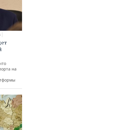
5
дет
й
что
порта на
атформы