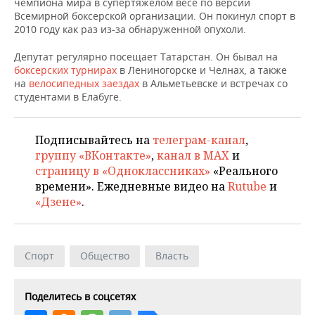
ВОДНЫЕ ВИДЫ СПОРТА
ОБРАЗОВАНИЕ
чемпиона мира в супертяжелом весе по версии
Всемирной боксерской организации. Он покинул спорт в
2010 году как раз из-за обнаруженной опухоли.
ХОККЕЙ С МЯЧОМ
ПРОИСШЕСТВИЯ
Депутат регулярно посещает Татарстан. Он бывал на
боксерских турнирах
в Лениногорске и Челнах, а также
на
велосипедных заездах
в Альметьевске и встречах со
студентами в Елабуге.
Подписывайтесь на
телеграм-канал
,
группу «ВКонтакте»
,
канал в MAX
и
страницу в «Одноклассниках»
«Реального
времени». Ежедневные видео на
Rutube
и
«Дзене»
.
Спорт
Общество
Власть
Поделитесь в соцсетях