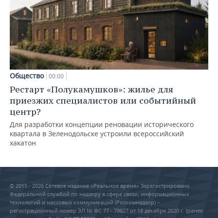
Общество
00:00
Рестарт «Полукамушков»: жилье для
приезжих специалистов или событийный
центр?
Для разработки концепции реновации исторического
квартала в Зеленодольске устроили всероссийский
хакатон
© 2015 - 2026 Сетевое издание «Реальное время» Зарегистрировано
Федеральной службой по надзору в сфере связи, информационных
технологий и массовых коммуникаций (Роскомнадзор) –
регистрационный номер ЭЛ № ФС 77 - 79627 от 18 декабря 2020 г. (ранее