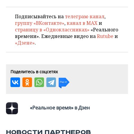
НЕФТЕХИМИЯ
РОЗНИЧНАЯ ТОРГОВЛЯ
НОВОСТИ ТЕХНОЛОГИЙ
МЕРОПРИЯТИЯ
НЕФТЬ
Подписывайтесь на
телеграм-канал
,
группу «ВКонтакте»
,
канал в MAX
и
ТРАНСПОРТ
IT
НОВОСТИ МЕРОПРИЯТИЙ
СПОРТ
ОПК
страницу в «Одноклассниках»
«Реального
времени». Ежедневные видео на
Rutube
и
УСЛУГИ
МЕДИА
ВЫЕЗДНАЯ РЕДАКЦИЯ
НОВОСТИ СПОРТА
ОБЩЕСТВО
«Дзене»
.
ЭНЕРГЕТИКА
ТЕЛЕКОММУНИКАЦИИ
БИЗНЕС-БРАНЧИ
ФУТБОЛ
НОВОСТИ ОБЩЕСТВА
ФОТОГАЛЕРЕЯ
ONLINE-КОНФЕРЕНЦИИ
ХОККЕЙ
ВЛАСТЬ
СЮЖЕТЫ
Поделитесь в соцсетях
ОТКРЫТАЯ ЛЕКЦИЯ
БАСКЕТБОЛ
ИНФРАСТРУКТУРА
СПРАВОЧНИК
ВОЛЕЙБОЛ
ИСТОРИЯ
СПИСОК ПЕРСОН
ПОЛНАЯ ВЕРСИЯ
КИБЕРСПОРТ
КУЛЬТУРА
СПИСОК КОМПАНИЙ
«Реальное время» в Дзен
ФИГУРНОЕ КАТАНИЕ
МЕДИЦИНА
НОВОСТИ ПАРТНЕРОВ