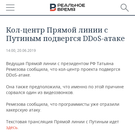
РЕГИОНЫ
Кол-центр Прямой линии с
БАШКОРТОСТАН
НОВОСТИ
Путиным подвергся DDoS-атаке
ТАТАРСТАН
АНАЛИТИКА
14:00, 20.06.2019
УДМУРТИЯ
НОВОСТИ АНАЛИТИКИ
ЭКОНОМИКА
Ведущая Прямой линии с президентом РФ Татьяна
Ремезова сообщила, что кол-центр проекта подвергся
DDoS-атаке.
ДЕКЛАРАЦИИ О ДОХОДАХ
НОВОСТИ ЭКОНОМИКИ
ПРОМЫШЛЕННОСТЬ
Она также предположила, что именно по этой причине
КОРОЛИ ГОСЗАКАЗА ПФО
ФИНАНСЫ
НОВОСТИ
НЕДВИЖИМОСТЬ
сорвался один из видеозвонков.
ПРОМЫШЛЕННОСТИ
Ремезова сообщила, что программисты уже отразили
ВУЗЫ ТАТАРСТАНА
БАНКИ
НОВОСТИ НЕДВИЖИМОСТИ
АВТО
АГРОПРОМ
хакерскую атаку.
КОМУ ПРИНАДЛЕЖАТ
БЮДЖЕТ
НОВОСТИ АВТО
БИЗНЕС
Текстовая трансляция Прямой линии с Путиным идет
ТОРГОВЫЕ ЦЕНТРЫ
МАШИНОСТРОЕНИЕ
здесь
ТАТАРСТАНА
.
ИНВЕСТИЦИИ
НОВОСТИ БИЗНЕСА
ТЕХНОЛОГИИ