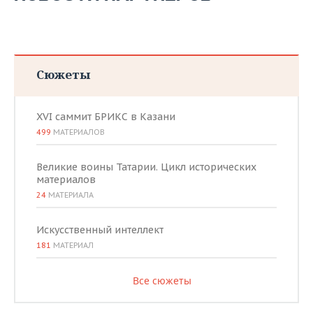
ВОДНЫЕ ВИДЫ СПОРТА
ОБРАЗОВАНИЕ
ХОККЕЙ С МЯЧОМ
ПРОИСШЕСТВИЯ
Сюжеты
XVI саммит БРИКС в Казани
499
МАТЕРИАЛОВ
Великие воины Татарии. Цикл исторических
материалов
24
МАТЕРИАЛА
Искусственный интеллект
181
МАТЕРИАЛ
Все сюжеты