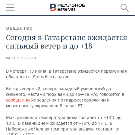
РЕГИОНЫ
ОБЩЕСТВО
Сегодня в Татарстане ожидается
БАШКОРТОСТАН
НОВОСТИ
сильный ветер и до +18
ТАТАРСТАН
АНАЛИТИКА
04:31, 13.06.2019
УДМУРТИЯ
НОВОСТИ АНАЛИТИКИ
ЭКОНОМИКА
В четверг, 13 июня, в Татарстане ожидается переменная
облачность. Днем без осадков.
ДЕКЛАРАЦИИ О ДОХОДАХ
НОВОСТИ ЭКОНОМИКИ
ПРОМЫШЛЕННОСТЬ
Ветер северный, северо-западный умеренный до
КОРОЛИ ГОСЗАКАЗА ПФО
ФИНАНСЫ
НОВОСТИ
НЕДВИЖИМОСТЬ
сильного, местами порывами до 15—18 м/с, говорится в
ПРОМЫШЛЕННОСТИ
сообщении
Управления по гидрометеорологии и
ВУЗЫ ТАТАРСТАНА
БАНКИ
НОВОСТИ НЕДВИЖИМОСТИ
АВТО
мониторингу окружающей среды РТ.
АГРОПРОМ
Максимальная температура днем составит от +13°С до
КОМУ ПРИНАДЛЕЖАТ
БЮДЖЕТ
НОВОСТИ АВТО
БИЗНЕС
ТОРГОВЫЕ ЦЕНТРЫ
МАШИНОСТРОЕНИЕ
18°С. В Казани днем ожидается от +15°С до 17°С. В
ТАТАРСТАНА
Набережных Челнах температура воздуха составит от
ИНВЕСТИЦИИ
НОВОСТИ БИЗНЕСА
ТЕХНОЛОГИИ
+13°С до 17°С.