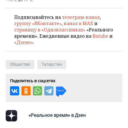
НЕФТЕХИМИЯ
РОЗНИЧНАЯ ТОРГОВЛЯ
НОВОСТИ ТЕХНОЛОГИЙ
МЕРОПРИЯТИЯ
НЕФТЬ
Подписывайтесь на
телеграм-канал
,
группу «ВКонтакте»
,
канал в MAX
и
ТРАНСПОРТ
IT
НОВОСТИ МЕРОПРИЯТИЙ
СПОРТ
ОПК
страницу в «Одноклассниках»
«Реального
времени». Ежедневные видео на
Rutube
и
УСЛУГИ
МЕДИА
ВЫЕЗДНАЯ РЕДАКЦИЯ
НОВОСТИ СПОРТА
ОБЩЕСТВО
ЭНЕРГЕТИКА
«Дзене»
.
ТЕЛЕКОММУНИКАЦИИ
БИЗНЕС-БРАНЧИ
ФУТБОЛ
НОВОСТИ ОБЩЕСТВА
ФОТОГАЛЕРЕЯ
ONLINE-КОНФЕРЕНЦИИ
ХОККЕЙ
ВЛАСТЬ
СЮЖЕТЫ
Общество
Татарстан
ОТКРЫТАЯ ЛЕКЦИЯ
БАСКЕТБОЛ
ИНФРАСТРУКТУРА
СПРАВОЧНИК
Поделитесь в соцсетях
ВОЛЕЙБОЛ
ИСТОРИЯ
СПИСОК ПЕРСОН
ПОЛНАЯ ВЕРСИЯ
КИБЕРСПОРТ
КУЛЬТУРА
СПИСОК КОМПАНИЙ
«Реальное время» в Дзен
ФИГУРНОЕ КАТАНИЕ
МЕДИЦИНА