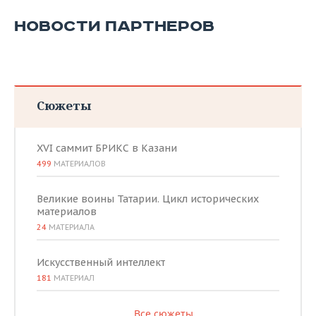
ВОДНЫЕ ВИДЫ СПОРТА
ОБРАЗОВАНИЕ
НОВОСТИ ПАРТНЕРОВ
ХОККЕЙ С МЯЧОМ
ПРОИСШЕСТВИЯ
Сюжеты
XVI саммит БРИКС в Казани
499
МАТЕРИАЛОВ
Великие воины Татарии. Цикл исторических
материалов
24
МАТЕРИАЛА
Искусственный интеллект
181
МАТЕРИАЛ
Все сюжеты