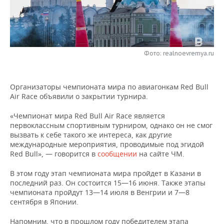
НЕФТЕХИМИЯ
РОЗНИЧНАЯ ТОРГОВЛЯ
НОВОСТИ ТЕХНОЛОГИЙ
МЕРОПРИЯТИЯ
НЕФТЬ
ТРАНСПОРТ
IT
НОВОСТИ МЕРОПРИЯТИЙ
СПОРТ
ОПК
Фото: realnoevremya.ru
УСЛУГИ
МЕДИА
ВЫЕЗДНАЯ РЕДАКЦИЯ
НОВОСТИ СПОРТА
ОБЩЕСТВО
ЭНЕРГЕТИКА
Организаторы чемпионата мира по авиагонкам Red Bull
ТЕЛЕКОММУНИКАЦИИ
БИЗНЕС-БРАНЧИ
ФУТБОЛ
НОВОСТИ ОБЩЕСТВА
ФОТОГАЛЕРЕЯ
Air Race объявили о закрытии турнира.
ONLINE-КОНФЕРЕНЦИИ
ХОККЕЙ
ВЛАСТЬ
СЮЖЕТЫ
«Чемпионат мира Red Bull Air Race является
первоклассным спортивным турниром, однако он не смог
ОТКРЫТАЯ ЛЕКЦИЯ
БАСКЕТБОЛ
ИНФРАСТРУКТУРА
СПРАВОЧНИК
вызвать к себе такого же интереса, как другие
международные мероприятия, проводимые под эгидой
Red Bull», — говорится в
сообщении
на сайте ЧМ.
ВОЛЕЙБОЛ
ИСТОРИЯ
СПИСОК ПЕРСОН
ПОЛНАЯ ВЕРСИЯ
В этом году этап чемпионата мира пройдет в Казани в
КИБЕРСПОРТ
КУЛЬТУРА
СПИСОК КОМПАНИЙ
последний раз. Он состоится 15—16 июня. Также этапы
чемпионата пройдут 13—14 июля в Венгрии и 7—8
сентября в Японии
.
ФИГУРНОЕ КАТАНИЕ
МЕДИЦИНА
Напомним, что в прошлом году победителем этапа