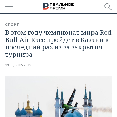
РЕГИОНЫ
СПОРТ
В этом году чемпионат мира Red
БАШКОРТОСТАН
НОВОСТИ
Bull Air Race пройдет в Казани в
ТАТАРСТАН
АНАЛИТИКА
последний раз из-за закрытия
турнира
УДМУРТИЯ
НОВОСТИ АНАЛИТИКИ
ЭКОНОМИКА
19:35, 30.05.2019
ДЕКЛАРАЦИИ О ДОХОДАХ
НОВОСТИ ЭКОНОМИКИ
ПРОМЫШЛЕННОСТЬ
КОРОЛИ ГОСЗАКАЗА ПФО
ФИНАНСЫ
НОВОСТИ
НЕДВИЖИМОСТЬ
ПРОМЫШЛЕННОСТИ
ВУЗЫ ТАТАРСТАНА
БАНКИ
НОВОСТИ НЕДВИЖИМОСТИ
АВТО
АГРОПРОМ
КОМУ ПРИНАДЛЕЖАТ
БЮДЖЕТ
НОВОСТИ АВТО
БИЗНЕС
ТОРГОВЫЕ ЦЕНТРЫ
МАШИНОСТРОЕНИЕ
ТАТАРСТАНА
ИНВЕСТИЦИИ
НОВОСТИ БИЗНЕСА
ТЕХНОЛОГИИ