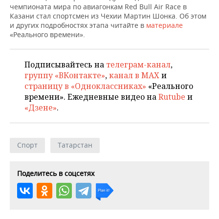
ВОДНЫЕ ВИДЫ СПОРТА
ОБРАЗОВАНИЕ
чемпионата мира по авиагонкам Red Bull Air Race в
Казани стал спортсмен из Чехии Мартин Шонка. Об этом
ХОККЕЙ С МЯЧОМ
ПРОИСШЕСТВИЯ
и других подробностях этапа читайте в
материале
«Реального времени».
Подписывайтесь на
телеграм-канал
,
группу «ВКонтакте»
,
канал в MAX
и
страницу в «Одноклассниках»
«Реального
времени». Ежедневные видео на
Rutube
и
«Дзене»
.
Спорт
Татарстан
Поделитесь в соцсетях