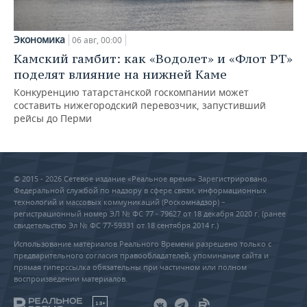
Экономика
06 авг, 00:00
Камский гамбит: как «Водолет» и «Флот РТ»
поделят влияние на нижней Каме
Конкуренцию татарстанской госкомпании может
составить нижегородский перевозчик, запустивший
рейсы до Перми
© 2015 - 2026 Сетевое издание «Реальное время» Зарегистрировано
Федеральной службой по надзору в сфере связи, информационных
технологий и массовых коммуникаций (Роскомнадзор) –
регистрационный номер ЭЛ № ФС 77 - 79627 от 18 декабря 2020 г. (ранее
свидетельство Эл № ФС 77-59331 от 18 сентября 2014 г.)
Использование материалов Реального Времени разрешено только с
предварительного согласия правообладателей, упоминание сайта и
прямая гиперссылка обязательны при частичном или полном
воспроизведении материалов.
18+