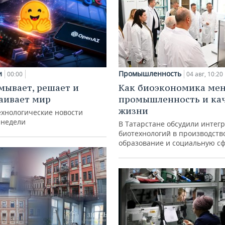
и
Промышленность
00:00
04 авг, 10:20
мывает, решает и
Как биоэкономика ме
аивает мир
промышленность и ка
жизни
ехнологические новости
 недели
В Татарстане обсудили интег
биотехнологий в производств
образование и социальную с