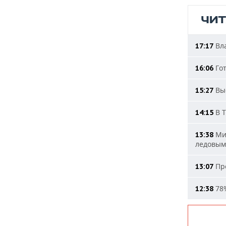
ЧИ
Вла
17:17
Гот
16:06
Выс
15:27
В Т
14:15
Мин
13:38
ледовым
Про
13:07
78%
12:38