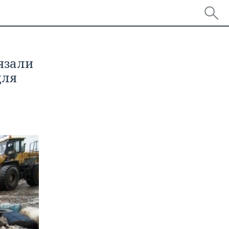
язали
для