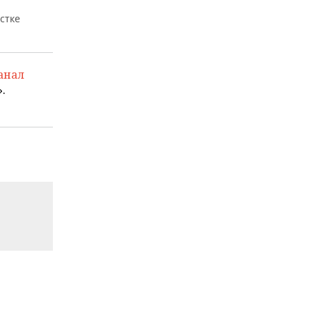
стке
анал
.