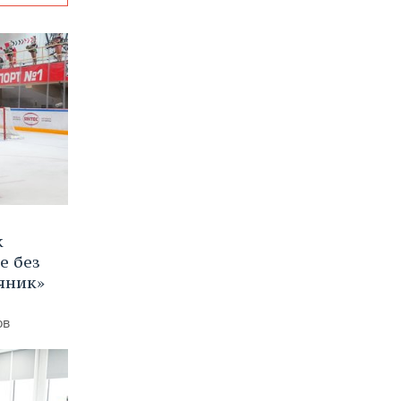
к
е без
яник»
ов