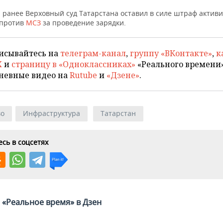
 ранее Верховный суд Татарстана оставил в силе штраф активи
 против
МСЗ
за проведение зарядки.
исывайтесь на
телеграм-канал
,
группу «ВКонтакте»
,
к
X
и
страницу в «Одноклассниках»
«Реального времени»
невные видео на
Rutube
и
«Дзене»
.
во
Инфраструктура
Татарстан
сь в соцсетях
«Реальное время» в Дзен