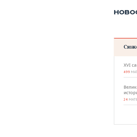
НОВО
Сюж
XVI с
499
МА
Велик
истор
24
МАТ