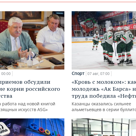
Спорт
00:00
07 авг, 07:00
приемов обсудили
«Кровь с молоком»: ка
ие корни российского
молодежь «Ак Барса» н
ства
труда победила «Нефт
 работа над новой книгой
Казанцы оказались сильнее
изящных искусств ASG»
альметьевцев в серии буллит