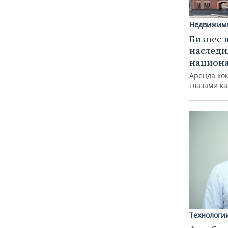
Недвижим
Бизнес 
наследи
национ
Аренда ко
глазами к
Технологи