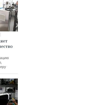
няет
чество
рацию
о,
феру