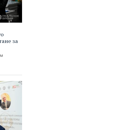
го
тане за
ем