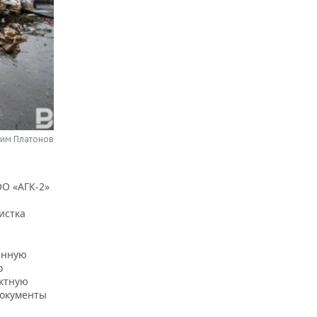
сим Платонов
О «АГК-2»
истка
енную
о
ектную
документы