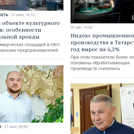
ость
31 июл, 18:10
в объекте культурного
05 авг, 14:30
я: особенности
Индекс промышленно
альной аренды
производства в Татарс
ммерческих площадей в ОКН
год вырос на 6,2%
азанских предпринимателей
При этом показатели более ч
половины обрабатывающих
производств снизились
и
31 июл, 00:00