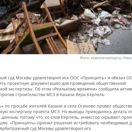
Фото: realnoevremya.ru/ Мак
ый суд Москвы удовлетворил иск ООС «Принципъ» и обязал ОО
ить проектную документацию для проведения общественной
ской экспертизы. Об этом «Реальному времени» сообщила актив
против строительства МСЗ в Казани Вера Керпель.
» по просьбе жителей Казани и села Осиново провел обществ
скую экспертизу проекта МСЗ. Но выводы приходилось делать п
 данным, потому что, со слов Керпель, инвестор скрывает про
цию. «Принципъ» принял решение истребовать необходимые 
. Арбитражный суд Москвы удовлетворил иск.