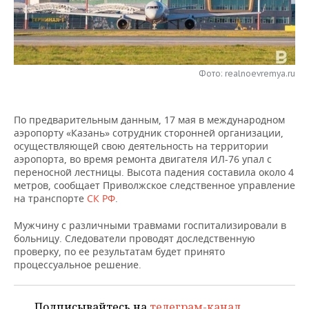
НЕФТЕХИМИЯ
РОЗНИЧНАЯ ТОРГОВЛЯ
НОВОСТИ ТЕХНОЛОГИЙ
МЕРОПРИЯТИЯ
НЕФТЬ
ТРАНСПОРТ
IT
НОВОСТИ МЕРОПРИЯТИЙ
СПОРТ
ОПК
Фото: realnoevremya.ru
УСЛУГИ
МЕДИА
ВЫЕЗДНАЯ РЕДАКЦИЯ
НОВОСТИ СПОРТА
ОБЩЕСТВО
ЭНЕРГЕТИКА
По предварительным данным, 17 мая в международном
ТЕЛЕКОММУНИКАЦИИ
БИЗНЕС-БРАНЧИ
ФУТБОЛ
НОВОСТИ ОБЩЕСТВА
ФОТОГАЛЕРЕЯ
аэропорту «Казань» сотрудник сторонней организации,
осуществляющей свою деятельность на территории
ONLINE-КОНФЕРЕНЦИИ
ХОККЕЙ
ВЛАСТЬ
СЮЖЕТЫ
аэропорта, во время ремонта двигателя ИЛ-76 упал с
переносной лестницы. Высота падения составила около 4
ОТКРЫТАЯ ЛЕКЦИЯ
БАСКЕТБОЛ
ИНФРАСТРУКТУРА
СПРАВОЧНИК
метров, сообщает Приволжское следственное управление
на транспорте
СК РФ
.
ВОЛЕЙБОЛ
ИСТОРИЯ
СПИСОК ПЕРСОН
ПОЛНАЯ ВЕРСИЯ
Мужчину с различными травмами госпитализировали в
больницу. Следователи проводят доследственную
КИБЕРСПОРТ
КУЛЬТУРА
СПИСОК КОМПАНИЙ
проверку, по ее результатам будет принято
процессуальное решение.
ФИГУРНОЕ КАТАНИЕ
МЕДИЦИНА
Подписывайтесь на
телеграм-канал
,