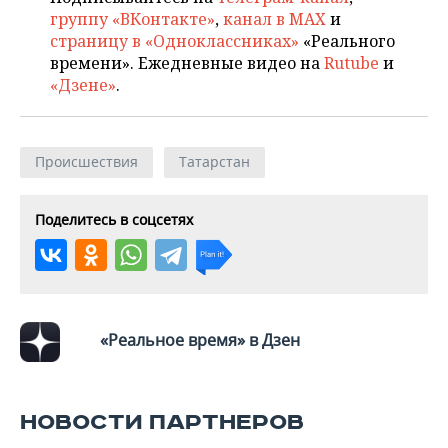
ВОДНЫЕ ВИДЫ СПОРТА
ОБРАЗОВАНИЕ
группу «ВКонтакте»
,
канал в MAX
и
страницу в «Одноклассниках»
«Реального
ХОККЕЙ С МЯЧОМ
ПРОИСШЕСТВИЯ
времени». Ежедневные видео на
Rutube
и
«Дзене»
.
Происшествия
Татарстан
Поделитесь в соцсетях
«Реальное время» в Дзен
НОВОСТИ ПАРТНЕРОВ