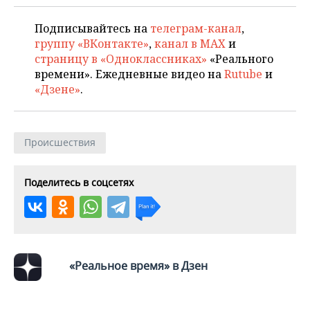
НЕФТЕХИМИЯ
РОЗНИЧНАЯ ТОРГОВЛЯ
НОВОСТИ ТЕХНОЛОГИЙ
МЕРОПРИЯТИЯ
Подписывайтесь на
телеграм-канал
,
НЕФТЬ
группу «ВКонтакте»
,
канал в MAX
и
ТРАНСПОРТ
IT
НОВОСТИ МЕРОПРИЯТИЙ
СПОРТ
страницу в «Одноклассниках»
«Реального
ОПК
времени». Ежедневные видео на
Rutube
и
«Дзене»
.
УСЛУГИ
МЕДИА
ВЫЕЗДНАЯ РЕДАКЦИЯ
НОВОСТИ СПОРТА
ОБЩЕСТВО
ЭНЕРГЕТИКА
ТЕЛЕКОММУНИКАЦИИ
БИЗНЕС-БРАНЧИ
ФУТБОЛ
НОВОСТИ ОБЩЕСТВА
ФОТОГАЛЕРЕЯ
Происшествия
ONLINE-КОНФЕРЕНЦИИ
ХОККЕЙ
ВЛАСТЬ
СЮЖЕТЫ
Поделитесь в соцсетях
ОТКРЫТАЯ ЛЕКЦИЯ
БАСКЕТБОЛ
ИНФРАСТРУКТУРА
СПРАВОЧНИК
ВОЛЕЙБОЛ
ИСТОРИЯ
СПИСОК ПЕРСОН
ПОЛНАЯ ВЕРСИЯ
КИБЕРСПОРТ
КУЛЬТУРА
СПИСОК КОМПАНИЙ
«Реальное время» в Дзен
ФИГУРНОЕ КАТАНИЕ
МЕДИЦИНА