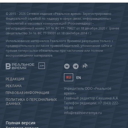
© 2015 - 2026 Сетевое издание «Реальное время» Зарегистрировано
Федеральной службой по надзору в сфере связи, информационных
технологий и массовых коммуникаций (Роскомнадзор) –
регистрационный номер ЭЛ № ФС 77 - 79627 от 18 декабря 2020 г. (ранее
свидетельство Эл № ФС 77-59331 от 18 сентября 2014 г.)
Использование материалов Реального Времени разрешено только с
предварительного согласия правообладателей, упоминание сайта и
прямая гиперссылка обязательны при частичном или полном
воспроизведении материалов.
18+
RU
EN
РЕДАКЦИЯ
РЕКЛАМА
Учредитель ООО «Реальное
ПРАВОВАЯ ИНФОРМАЦИЯ
время»
Главный редактор Саушина А.А.
ПОЛИТИКА О ПЕРСОНАЛЬНЫХ
Телефон редакции: +7 (843) 222-
ДАННЫХ
90-80
info@realnoevremya.ru
Полная версия