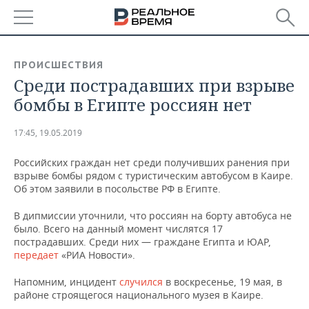
РЕГИОНЫ
ПРОИСШЕСТВИЯ
Среди пострадавших при взрыве
БАШКОРТОСТАН
НОВОСТИ
бомбы в Египте россиян нет
ТАТАРСТАН
АНАЛИТИКА
17:45, 19.05.2019
УДМУРТИЯ
НОВОСТИ АНАЛИТИКИ
ЭКОНОМИКА
Российских граждан нет среди получивших ранения при
взрыве бомбы рядом с туристическим автобусом в Каире.
ДЕКЛАРАЦИИ О ДОХОДАХ
НОВОСТИ ЭКОНОМИКИ
ПРОМЫШЛЕННОСТЬ
Об этом заявили в посольстве РФ в Египте.
КОРОЛИ ГОСЗАКАЗА ПФО
ФИНАНСЫ
НОВОСТИ
НЕДВИЖИМОСТЬ
В дипмиссии уточнили, что россиян на борту автобуса не
ПРОМЫШЛЕННОСТИ
было. Всего на данный момент числятся 17
ВУЗЫ ТАТАРСТАНА
БАНКИ
НОВОСТИ НЕДВИЖИМОСТИ
АВТО
пострадавших. Среди них — граждане Египта и ЮАР,
АГРОПРОМ
передает
«РИА Новости».
КОМУ ПРИНАДЛЕЖАТ
БЮДЖЕТ
НОВОСТИ АВТО
БИЗНЕС
ТОРГОВЫЕ ЦЕНТРЫ
МАШИНОСТРОЕНИЕ
Напомним, инцидент
случился
в воскресенье, 19 мая, в
ТАТАРСТАНА
районе строящегося национального музея в Каире.
ИНВЕСТИЦИИ
НОВОСТИ БИЗНЕСА
ТЕХНОЛОГИИ