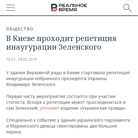
РЕГИОНЫ
ОБЩЕСТВО
В Киеве проходит репетиция
БАШКОРТОСТАН
НОВОСТИ
инаугурации Зеленского
ТАТАРСТАН
АНАЛИТИКА
16:51, 19.05.2019
УДМУРТИЯ
НОВОСТИ АНАЛИТИКИ
ЭКОНОМИКА
У здания Верховной рады в Киеве стартовала репетиция
инаугурации избранного президента Украины
ДЕКЛАРАЦИИ О ДОХОДАХ
НОВОСТИ ЭКОНОМИКИ
ПРОМЫШЛЕННОСТЬ
Владимира Зеленского.
КОРОЛИ ГОСЗАКАЗА ПФО
ФИНАНСЫ
НОВОСТИ
НЕДВИЖИМОСТЬ
Первая часть мероприятия состоится при участии
ПРОМЫШЛЕННОСТИ
статиста. Вскоре к репетиции может присоединиться и
ВУЗЫ ТАТАРСТАНА
БАНКИ
НОВОСТИ НЕДВИЖИМОСТИ
АВТО
сам Зеленский,
уточняет
издание «Украинская правда».
АГРОПРОМ
Специально к событию у здания украинского парламента
КОМУ ПРИНАДЛЕЖАТ
БЮДЖЕТ
НОВОСТИ АВТО
БИЗНЕС
ТОРГОВЫЕ ЦЕНТРЫ
МАШИНОСТРОЕНИЕ
и Мариинского дворца смонтированы два больших
ТАТАРСТАНА
экрана.
ИНВЕСТИЦИИ
НОВОСТИ БИЗНЕСА
ТЕХНОЛОГИИ