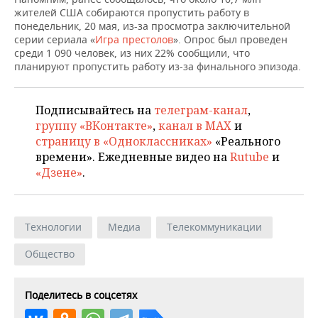
НЕФТЕХИМИЯ
жителей США собираются пропустить работу в
понедельник, 20 мая, из-за просмотра заключительной
РОЗНИЧНАЯ ТОРГОВЛЯ
НОВОСТИ ТЕХНОЛОГИЙ
МЕРОПРИЯТИЯ
НЕФТЬ
серии сериала «
Игра престолов
». Опрос был проведен
среди 1 090 человек, из них 22% сообщили, что
ТРАНСПОРТ
IT
НОВОСТИ МЕРОПРИЯТИЙ
СПОРТ
планируют пропустить работу из-за финального эпизода.
ОПК
УСЛУГИ
МЕДИА
ВЫЕЗДНАЯ РЕДАКЦИЯ
НОВОСТИ СПОРТА
ОБЩЕСТВО
ЭНЕРГЕТИКА
Подписывайтесь на
телеграм-канал
,
ТЕЛЕКОММУНИКАЦИИ
БИЗНЕС-БРАНЧИ
ФУТБОЛ
НОВОСТИ ОБЩЕСТВА
ФОТОГАЛЕРЕЯ
группу «ВКонтакте»
,
канал в MAX
и
страницу в «Одноклассниках»
«Реального
времени». Ежедневные видео на
Rutube
и
ONLINE-КОНФЕРЕНЦИИ
ХОККЕЙ
ВЛАСТЬ
СЮЖЕТЫ
«Дзене»
.
ОТКРЫТАЯ ЛЕКЦИЯ
БАСКЕТБОЛ
ИНФРАСТРУКТУРА
СПРАВОЧНИК
ВОЛЕЙБОЛ
ИСТОРИЯ
СПИСОК ПЕРСОН
ПОЛНАЯ ВЕРСИЯ
Технологии
Медиа
Телекоммуникации
Общество
КИБЕРСПОРТ
КУЛЬТУРА
СПИСОК КОМПАНИЙ
ФИГУРНОЕ КАТАНИЕ
МЕДИЦИНА
Поделитесь в соцсетях