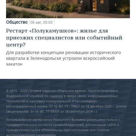
Общество
06 авг, 00:00
Рестарт «Полукамушков»: жилье для
приезжих специалистов или событийный
центр?
Для разработки концепции реновации исторического
квартала в Зеленодольске устроили всероссийский
хакатон
© 2015 - 2026 Сетевое издание «Реальное время» Зарегистрировано
Федеральной службой по надзору в сфере связи, информационных
технологий и массовых коммуникаций (Роскомнадзор) –
регистрационный номер ЭЛ № ФС 77 - 79627 от 18 декабря 2020 г. (ранее
свидетельство Эл № ФС 77-59331 от 18 сентября 2014 г.)
Использование материалов Реального Времени разрешено только с
предварительного согласия правообладателей, упоминание сайта и
прямая гиперссылка обязательны при частичном или полном
воспроизведении материалов.