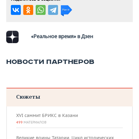
ВОДНЫЕ ВИДЫ СПОРТА
ОБРАЗОВАНИЕ
ХОККЕЙ С МЯЧОМ
ПРОИСШЕСТВИЯ
«Реальное время» в Дзен
НОВОСТИ ПАРТНЕРОВ
Сюжеты
XVI саммит БРИКС в Казани
499
МАТЕРИАЛОВ
Великие воины Татарии. Цикл исторических