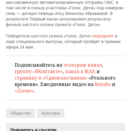
НЕФТЕХИМИЯ
массированную автоматизированную отправку СМС, в
том числе в пользу участника «Голос. Дети» под номером
РОЗНИЧНАЯ ТОРГОВЛЯ
НОВОСТИ ТЕХНОЛОГИЙ
МЕРОПРИЯТИЯ
семь — дочери певицы Алсу Микеллы Абрамовой. В
НЕФТЬ
результате Первый канал аннулировал результаты
ТРАНСПОРТ
IT
НОВОСТИ МЕРОПРИЯТИЙ
СПОРТ
финала шестого сезона проекта «Голос. Дети».
ОПК
Победителя шестого сезона «Голос. Дети»
определят
в
УСЛУГИ
МЕДИА
ВЫЕЗДНАЯ РЕДАКЦИЯ
НОВОСТИ СПОРТА
ОБЩЕСТВО
ходе специального выпуска, который пройдет в прямом
ЭНЕРГЕТИКА
эфире 24 мая.
ТЕЛЕКОММУНИКАЦИИ
БИЗНЕС-БРАНЧИ
ФУТБОЛ
НОВОСТИ ОБЩЕСТВА
ФОТОГАЛЕРЕЯ
ONLINE-КОНФЕРЕНЦИИ
ХОККЕЙ
ВЛАСТЬ
Подписывайтесь на
телеграм-канал
,
СЮЖЕТЫ
группу «ВКонтакте»
,
канал в MAX
и
страницу в «Одноклассниках»
«Реального
ОТКРЫТАЯ ЛЕКЦИЯ
БАСКЕТБОЛ
ИНФРАСТРУКТУРА
СПРАВОЧНИК
времени». Ежедневные видео на
Rutube
и
«Дзене»
.
ВОЛЕЙБОЛ
ИСТОРИЯ
СПИСОК ПЕРСОН
ПОЛНАЯ ВЕРСИЯ
КИБЕРСПОРТ
КУЛЬТУРА
СПИСОК КОМПАНИЙ
Общество
Культура
ФИГУРНОЕ КАТАНИЕ
МЕДИЦИНА
Поделитесь в соцсетях