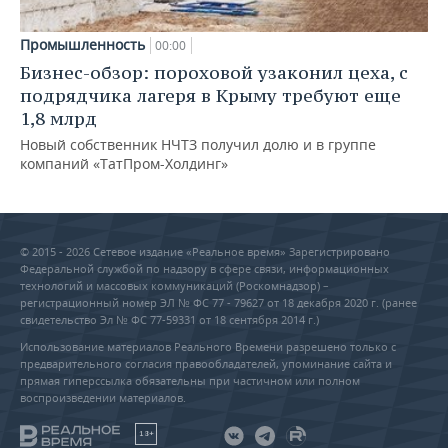
Промышленность
00:00
Бизнес-обзор: пороховой узаконил цеха, с
подрядчика лагеря в Крыму требуют еще
1,8 млрд
Новый собственник НЧТЗ получил долю и в группе
компаний «ТатПром-Холдинг»
© 2015 - 2026 Сетевое издание «Реальное время» Зарегистрировано
Федеральной службой по надзору в сфере связи, информационных
технологий и массовых коммуникаций (Роскомнадзор) –
регистрационный номер ЭЛ № ФС 77 - 79627 от 18 декабря 2020 г. (ранее
свидетельство Эл № ФС 77-59331 от 18 сентября 2014 г.)
Использование материалов Реального Времени разрешено только с
предварительного согласия правообладателей, упоминание сайта и
прямая гиперссылка обязательны при частичном или полном
воспроизведении материалов.
18+