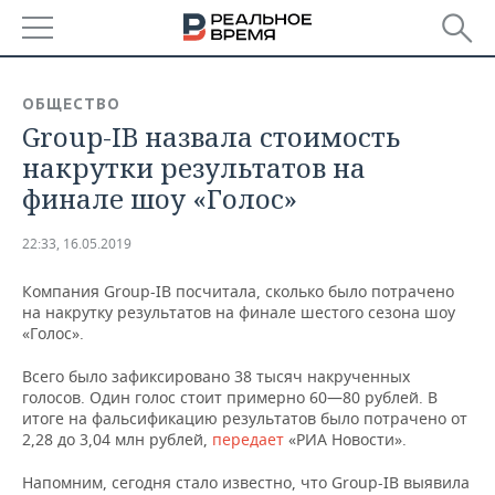
РЕГИОНЫ
ОБЩЕСТВО
Group-IB назвала стоимость
БАШКОРТОСТАН
НОВОСТИ
накрутки результатов на
ТАТАРСТАН
АНАЛИТИКА
финале шоу «Голос»
УДМУРТИЯ
НОВОСТИ АНАЛИТИКИ
ЭКОНОМИКА
22:33, 16.05.2019
ДЕКЛАРАЦИИ О ДОХОДАХ
НОВОСТИ ЭКОНОМИКИ
ПРОМЫШЛЕННОСТЬ
Компания Group-IB посчитала, сколько было потрачено
на накрутку результатов на финале шестого сезона шоу
КОРОЛИ ГОСЗАКАЗА ПФО
ФИНАНСЫ
НОВОСТИ
НЕДВИЖИМОСТЬ
«Голос».
ПРОМЫШЛЕННОСТИ
Всего было зафиксировано 38 тысяч накрученных
ВУЗЫ ТАТАРСТАНА
БАНКИ
НОВОСТИ НЕДВИЖИМОСТИ
АВТО
голосов. Один голос стоит примерно 60—80 рублей. В
АГРОПРОМ
итоге на фальсификацию результатов было потрачено от
КОМУ ПРИНАДЛЕЖАТ
БЮДЖЕТ
НОВОСТИ АВТО
БИЗНЕС
2,28 до 3,04 млн рублей,
передает
«РИА Новости».
ТОРГОВЫЕ ЦЕНТРЫ
МАШИНОСТРОЕНИЕ
ТАТАРСТАНА
Напомним, сегодня стало известно, что Group-IB выявила
ИНВЕСТИЦИИ
НОВОСТИ БИЗНЕСА
ТЕХНОЛОГИИ