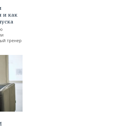
и
 и как
пуска
ую
ии
ный тренер
И