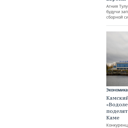
Агния Тул
будучи зап
сборной с
Экономика
Камский
«Водоле
поделят
Каме
Конкуренц