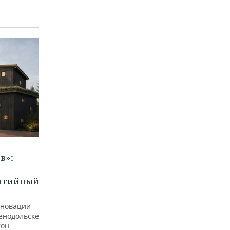
в»:
бытийный
еновации
ленодольске
тон