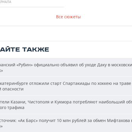
ЕРИАЛА
Все сюжеты
ТАЙТЕ ТАКЖЕ
анский «Рубин» официально объявил об уходе Даку в московск
к»
катеринбурге отложили старт Спартакиады по хоккею на траве 
й опасности
ели Казани, Чистополя и Кукмора потребляют наибольший об
ого трафика
точник: «Ак Барс» получит 10 млн рублей за обмен Мифтахова 
й»