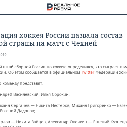
ация хоккея России назвала состав
ой страны на матч с Чехией
2019
 штаб сборной России по хоккею определился, кто сыграет в м
хии. Об этом сообщается в официальном
Twitter
Федерации хокк
ю команду представят:
Андрей Василевский, Илья Сорокин.
ихаил Сергачев — Никита Нестеров, Михаил Григоренко — Евге
Евгений Дадонов;
НА
рлов — Никита Зайцев, Александр Овечкин — Евгений Кузнец