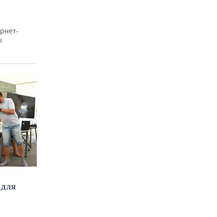
рнет-
ы
 для