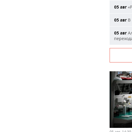
«Р
05 авг
В 
05 авг
Ал
05 авг
переход
05 авг, 14:30