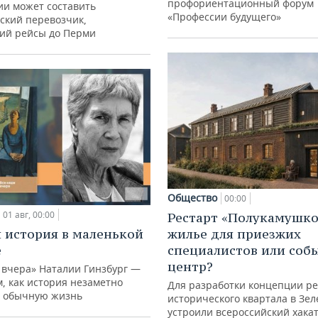
профориентационный форум
ии может составить
«Профессии будущего»
ский перевозчик,
ий рейсы до Перми
Общество
00:00
01 авг, 00:00
Рестарт «Полукамушко
 история в маленькой
жилье для приезжих
е
специалистов или со
центр?
 вчера» Наталии Гинзбург —
м, как история незаметно
Для разработки концепции р
 обычную жизнь
исторического квартала в Зе
устроили всероссийский хака