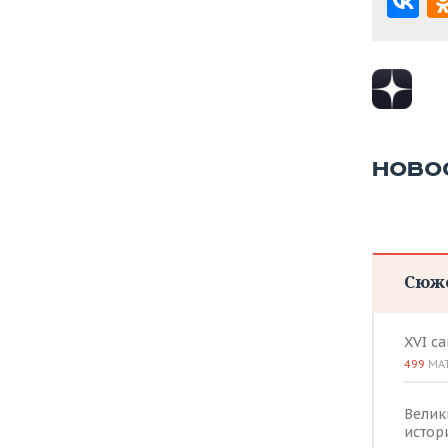
ВОДНЫЕ ВИДЫ СПОРТА
ОБРАЗОВАНИЕ
ХОККЕЙ С МЯЧОМ
ПРОИСШЕСТВИЯ
НОВО
Сюж
XVI с
499
МА
Велик
истор