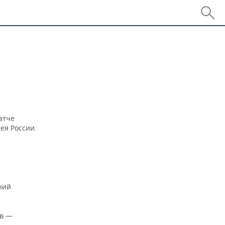
атче
ея России.
ний
ов —