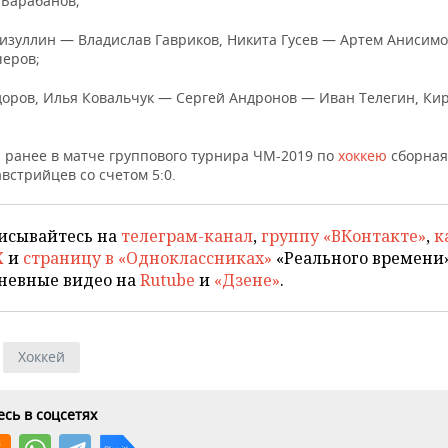
 Барабанов;
изуллин — Владислав Гавриков, Никита Гусев — Артем Анисим
черов;
доров, Илья Ковальчук — Сергей Андронов — Иван Телегин, Ки
 ранее в матче группового турнира ЧМ-2019 по
хоккею
сборная
встрийцев со счетом 5:0.
исывайтесь на
телеграм-канал
,
группу «ВКонтакте»
,
к
X
и
страницу в «Одноклассниках»
«Реального времени»
невные видео на
Rutube
и
«Дзене»
.
Хоккей
сь в соцсетях