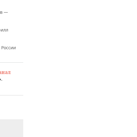
ов —
рилл
 России
анал
.