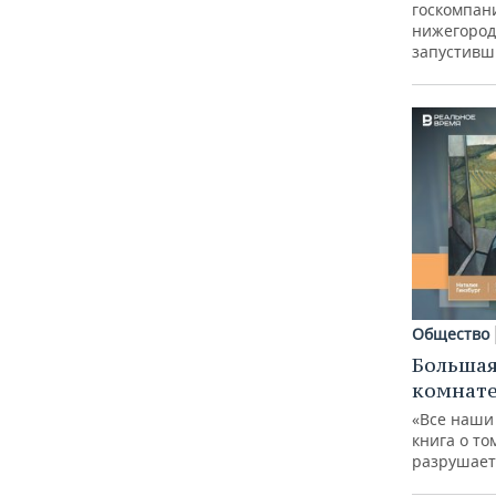
госкомпан
нижегород
запустивш
Общество
Большая
комнат
«Все наши
книга о то
разрушает