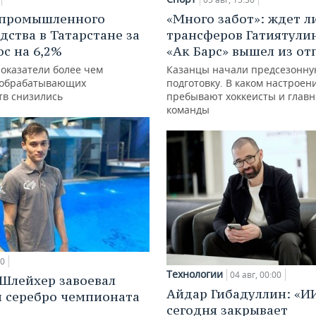
 промышленного
«Много забот»: ждет л
дства в Татарстане за
трансферов Гатиятулин
ос на 6,2%
«Ак Барс» вышел из от
показатели более чем
Казанцы начали предсезонн
 обрабатывающих
подготовку. В каком настроен
тв снизились
пребывают хоккеисты и глав
команды
00
Технологии
04 авг, 00:00
Шлейхер завоевал
Айдар Гибадуллин: «И
и серебро чемпионата
сегодня закрывает