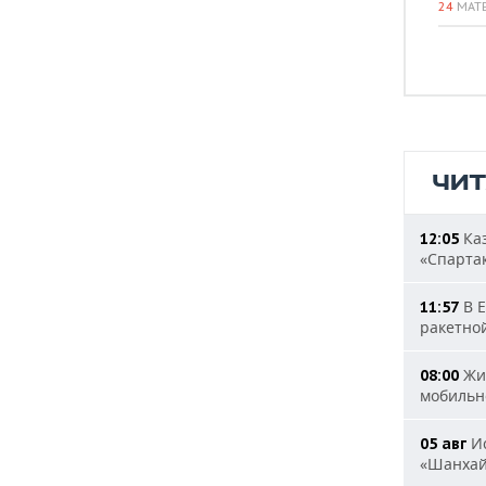
24
МАТ
ЧИ
Каз
12:05
«Спарта
В Е
11:57
ракетно
Жит
08:00
мобильн
Ис
05 авг
«Шанха