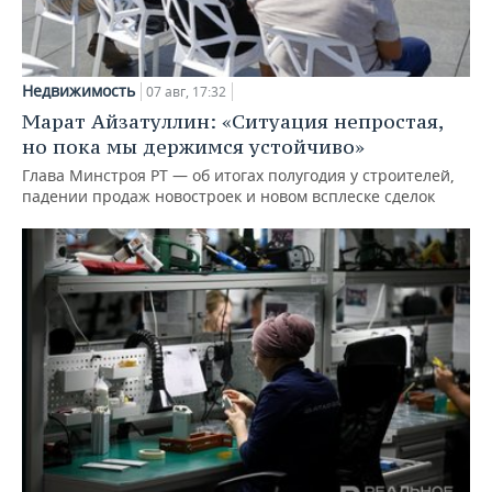
Недвижимость
07 авг, 17:32
Марат Айзатуллин: «Ситуация непростая,
но пока мы держимся устойчиво»
Глава Минстроя РТ — об итогах полугодия у строителей,
падении продаж новостроек и новом всплеске сделок