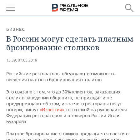
РЕГИОНЫ
БИЗНЕС
В России могут сделать платным
БАШКОРТОСТАН
НОВОСТИ
бронирование столиков
ТАТАРСТАН
АНАЛИТИКА
13:39, 07.05.2019
УДМУРТИЯ
НОВОСТИ АНАЛИТИКИ
ЭКОНОМИКА
Российские рестораторы обсуждают возможность
введения платного бронирования столиков.
ДЕКЛАРАЦИИ О ДОХОДАХ
НОВОСТИ ЭКОНОМИКИ
ПРОМЫШЛЕННОСТЬ
Это связано с тем, что до 30% клиентов, заказавших
КОРОЛИ ГОСЗАКАЗА ПФО
ФИНАНСЫ
НОВОСТИ
НЕДВИЖИМОСТЬ
столик в заведении общепита, не приходят и не
ПРОМЫШЛЕННОСТИ
предупреждают об этом, из-за чего рестораны несут
ВУЗЫ ТАТАРСТАНА
БАНКИ
НОВОСТИ НЕДВИЖИМОСТИ
АВТО
потери, пишут
«Известия»
со ссылкой на руководителя
АГРОПРОМ
Федерации рестораторов и отельеров России Игоря
Бухарова.
КОМУ ПРИНАДЛЕЖАТ
БЮДЖЕТ
НОВОСТИ АВТО
БИЗНЕС
ТОРГОВЫЕ ЦЕНТРЫ
МАШИНОСТРОЕНИЕ
ТАТАРСТАНА
Платное бронирование столиков предлагается ввести в
ИНВЕСТИЦИИ
НОВОСТИ БИЗНЕСА
ТЕХНОЛОГИИ
ресторанах среднего и высокого ценовых сегментов.