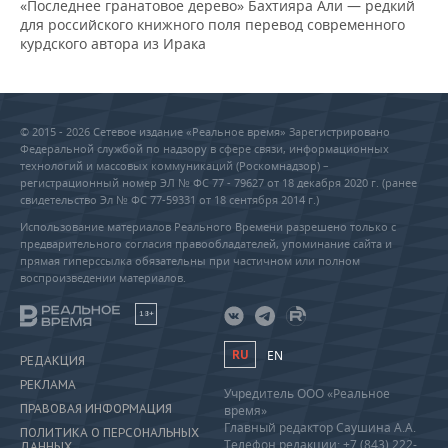
«Последнее гранатовое дерево» Бахтияра Али — редкий
для российского книжного поля перевод современного
курдского автора из Ирака
© 2015 - 2026 Сетевое издание «Реальное время» Зарегистрировано
Федеральной службой по надзору в сфере связи, информационных
технологий и массовых коммуникаций (Роскомнадзор) –
регистрационный номер ЭЛ № ФС 77 - 79627 от 18 декабря 2020 г. (ранее
свидетельство Эл № ФС 77-59331 от 18 сентября 2014 г.)
Использование материалов Реального Времени разрешено только с
предварительного согласия правообладателей, упоминание сайта и
прямая гиперссылка обязательны при частичном или полном
воспроизведении материалов.
18+
RU
EN
РЕДАКЦИЯ
РЕКЛАМА
Учредитель ООО «Реальное
ПРАВОВАЯ ИНФОРМАЦИЯ
время»
Главный редактор Саушина А.А.
ПОЛИТИКА О ПЕРСОНАЛЬНЫХ
Телефон редакции: +7 (843) 222-
ДАННЫХ