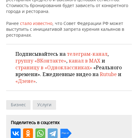
НЕФТЕХИМИЯ
Стоимость бронирования будет зависеть от конкретного
города и ресторана.
РОЗНИЧНАЯ ТОРГОВЛЯ
НОВОСТИ ТЕХНОЛОГИЙ
МЕРОПРИЯТИЯ
НЕФТЬ
Ранее
стало известно
, что Совет Федерации РФ может
ТРАНСПОРТ
IT
НОВОСТИ МЕРОПРИЯТИЙ
СПОРТ
выступить с инициативой запрета курения кальянов в
ОПК
ресторанах.
УСЛУГИ
МЕДИА
ВЫЕЗДНАЯ РЕДАКЦИЯ
НОВОСТИ СПОРТА
ОБЩЕСТВО
ЭНЕРГЕТИКА
Подписывайтесь на
телеграм-канал
,
ТЕЛЕКОММУНИКАЦИИ
БИЗНЕС-БРАНЧИ
ФУТБОЛ
НОВОСТИ ОБЩЕСТВА
ФОТОГАЛЕРЕЯ
группу «ВКонтакте»
,
канал в MAX
и
страницу в «Одноклассниках»
«Реального
ONLINE-КОНФЕРЕНЦИИ
ХОККЕЙ
ВЛАСТЬ
СЮЖЕТЫ
времени». Ежедневные видео на
Rutube
и
«Дзене»
.
ОТКРЫТАЯ ЛЕКЦИЯ
БАСКЕТБОЛ
ИНФРАСТРУКТУРА
СПРАВОЧНИК
ВОЛЕЙБОЛ
ИСТОРИЯ
СПИСОК ПЕРСОН
ПОЛНАЯ ВЕРСИЯ
Бизнес
Услуги
КИБЕРСПОРТ
КУЛЬТУРА
СПИСОК КОМПАНИЙ
Поделитесь в соцсетях
ФИГУРНОЕ КАТАНИЕ
МЕДИЦИНА