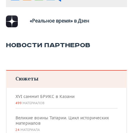
ВОДНЫЕ ВИДЫ СПОРТА
ОБРАЗОВАНИЕ
ХОККЕЙ С МЯЧОМ
ПРОИСШЕСТВИЯ
«Реальное время» в Дзен
НОВОСТИ ПАРТНЕРОВ
Сюжеты
XVI саммит БРИКС в Казани
499
МАТЕРИАЛОВ
Великие воины Татарии. Цикл исторических
материалов
24
МАТЕРИАЛА