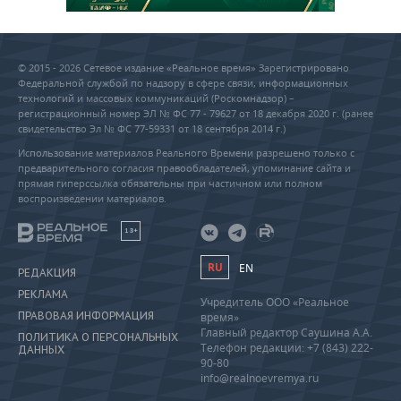
© 2015 - 2026 Сетевое издание «Реальное время» Зарегистрировано
Федеральной службой по надзору в сфере связи, информационных
технологий и массовых коммуникаций (Роскомнадзор) –
регистрационный номер ЭЛ № ФС 77 - 79627 от 18 декабря 2020 г. (ранее
свидетельство Эл № ФС 77-59331 от 18 сентября 2014 г.)
Использование материалов Реального Времени разрешено только с
предварительного согласия правообладателей, упоминание сайта и
прямая гиперссылка обязательны при частичном или полном
воспроизведении материалов.
18+
RU
EN
РЕДАКЦИЯ
РЕКЛАМА
Учредитель ООО «Реальное
ПРАВОВАЯ ИНФОРМАЦИЯ
время»
Главный редактор Саушина А.А.
ПОЛИТИКА О ПЕРСОНАЛЬНЫХ
Телефон редакции: +7 (843) 222-
ДАННЫХ
90-80
info@realnoevremya.ru