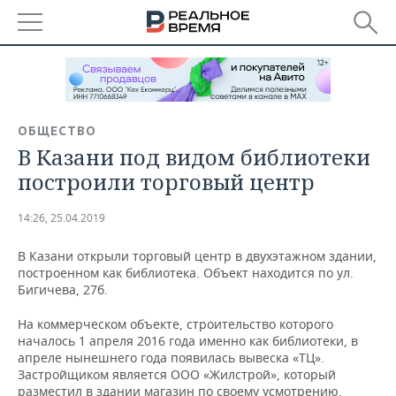
РЕГИОНЫ
БАШКОРТОСТАН
НОВОСТИ
ОБЩЕСТВО
ТАТАРСТАН
АНАЛИТИКА
В Казани под видом библиотеки
построили торговый центр
УДМУРТИЯ
НОВОСТИ АНАЛИТИКИ
ЭКОНОМИКА
14:26, 25.04.2019
ДЕКЛАРАЦИИ О ДОХОДАХ
НОВОСТИ ЭКОНОМИКИ
ПРОМЫШЛЕННОСТЬ
В Казани открыли торговый центр в двухэтажном здании,
КОРОЛИ ГОСЗАКАЗА ПФО
ФИНАНСЫ
НОВОСТИ
НЕДВИЖИМОСТЬ
построенном как библиотека. Объект находится по ул.
ПРОМЫШЛЕННОСТИ
Бигичева, 27б.
ВУЗЫ ТАТАРСТАНА
БАНКИ
НОВОСТИ НЕДВИЖИМОСТИ
АВТО
АГРОПРОМ
На коммерческом объекте, строительство которого
началось 1 апреля 2016 года именно как библиотеки, в
КОМУ ПРИНАДЛЕЖАТ
БЮДЖЕТ
НОВОСТИ АВТО
БИЗНЕС
апреле нынешнего года появилась вывеска «ТЦ».
ТОРГОВЫЕ ЦЕНТРЫ
МАШИНОСТРОЕНИЕ
ТАТАРСТАНА
Застройщиком является ООО «Жилстрой», который
ИНВЕСТИЦИИ
НОВОСТИ БИЗНЕСА
ТЕХНОЛОГИИ
разместил в здании магазин по своему усмотрению,