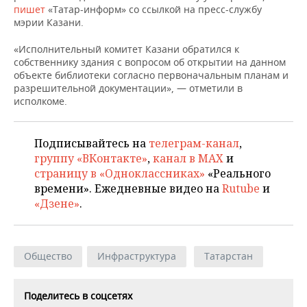
НЕФТЕХИМИЯ
пишет
«Татар-информ» со ссылкой на пресс-службу
мэрии Казани.
РОЗНИЧНАЯ ТОРГОВЛЯ
НОВОСТИ ТЕХНОЛОГИЙ
МЕРОПРИЯТИЯ
НЕФТЬ
«Исполнительный комитет Казани обратился к
ТРАНСПОРТ
IT
НОВОСТИ МЕРОПРИЯТИЙ
СПОРТ
собственнику здания с вопросом об открытии на данном
ОПК
объекте библиотеки согласно первоначальным планам и
разрешительной документации», — отметили в
УСЛУГИ
МЕДИА
ВЫЕЗДНАЯ РЕДАКЦИЯ
НОВОСТИ СПОРТА
ОБЩЕСТВО
ЭНЕРГЕТИКА
исполкоме.
ТЕЛЕКОММУНИКАЦИИ
БИЗНЕС-БРАНЧИ
ФУТБОЛ
НОВОСТИ ОБЩЕСТВА
ФОТОГАЛЕРЕЯ
Подписывайтесь на
телеграм-канал
,
ONLINE-КОНФЕРЕНЦИИ
ХОККЕЙ
ВЛАСТЬ
СЮЖЕТЫ
группу «ВКонтакте»
,
канал в MAX
и
страницу в «Одноклассниках»
«Реального
ОТКРЫТАЯ ЛЕКЦИЯ
БАСКЕТБОЛ
ИНФРАСТРУКТУРА
СПРАВОЧНИК
времени». Ежедневные видео на
Rutube
и
«Дзене»
.
ВОЛЕЙБОЛ
ИСТОРИЯ
СПИСОК ПЕРСОН
ПОЛНАЯ ВЕРСИЯ
КИБЕРСПОРТ
КУЛЬТУРА
СПИСОК КОМПАНИЙ
Общество
Инфраструктура
Татарстан
ФИГУРНОЕ КАТАНИЕ
МЕДИЦИНА
Поделитесь в соцсетях