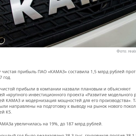
Фото: real
у чистая прибыль ПАО «КАМАЗ» составила 1,5 млрд рублей прот
7 год.
чистой прибыли в компании назвали плановым и объясняют
ей «крупного инвестиционного проекта «Развитие модельного 
ей КАМАЗ и модернизация мощностей для его производства». 
были направлены на подготовку к выводу на рынок нового поко
ей К5.
АМАЗа увеличилась на 19%, до 187 млрд рублей.
рошлый год было реализовано 38,3 тыс. грузовиков против 38,1 