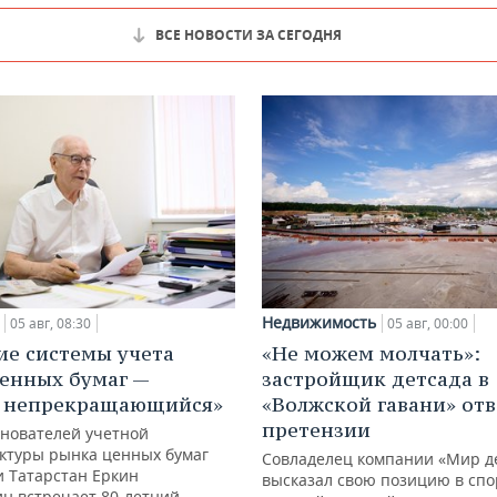
ВСЕ НОВОСТИ ЗА СЕГОДНЯ
Недвижимость
05 авг, 08:30
05 авг, 00:00
ие системы учета
«Не можем молчать»:
енных бумаг —
застройщик детсада в
с непрекращающийся»
«Волжской гавани» отв
претензии
снователей учетной
ктуры рынка ценных бумаг
Совладелец компании «Мир д
и Татарстан Еркин
высказал свою позицию в спо
ин встречает 80-летний