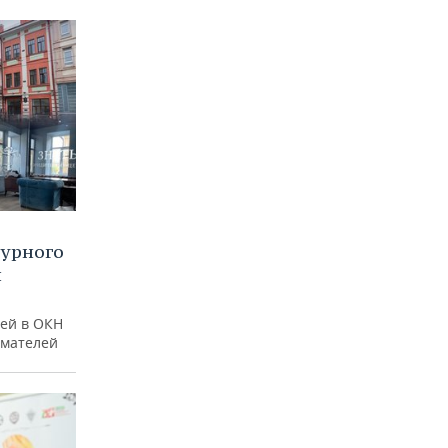
турного
и
ей в ОКН
имателей