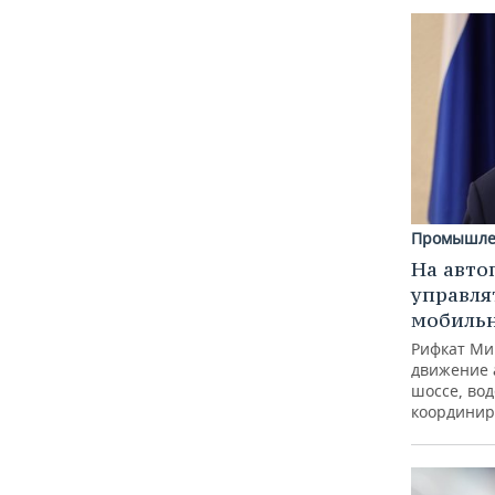
Промышле
На авто
управля
мобиль
Рифкат Ми
движение 
шоссе, вод
координир