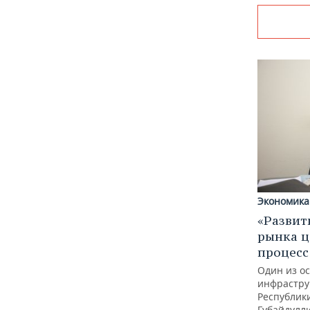
Экономика
«Развит
рынка ц
процес
Один из о
инфрастру
Республик
Губайдулл