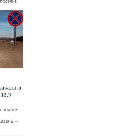
 поселке
азали в
12,9
а пороге
Казань —