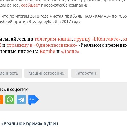
дом ранее,
сообщает
пресс-служба компании.
 что по итогам 2018 года чистая прибыль ПАО «КАМАЗ» по РСБ
рублей против 3 млрд рублей в 2017 году.
исывайтесь на
телеграм-канал
,
группу «ВКонтакте»
,
к
X
и
страницу в «Одноклассниках»
«Реального времени»
невные видео на
Rutube
и
«Дзене»
.
ленность
Машиностроение
Татарстан
сь в соцсетях
«Реальное время» в Дзен