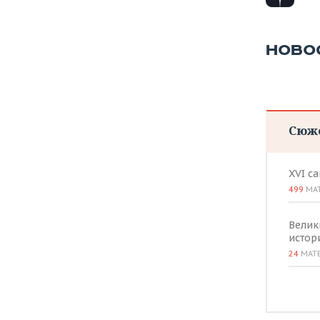
НОВО
Сюж
XVI с
499
МА
Велик
истор
24
МАТ