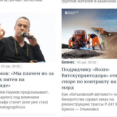
группой жителей в казанском
Бизнес
05 авг, 00:00
05 авг, 00:00
Подрядчику «Волго-
мов: «Мы плачем из-за
Вятскуправтодора» отк
х пятен на
споре по контракту на 
иде»
млрд
Лев Наумов предсказывает,
Как «Хотьковский автомост» н
sapiens под влиянием
банкротства сорвал заказ на
афа станет (или уже стал)
реконструкцию трассы Р‑241 
matographicus
Буинск — Ульяновск