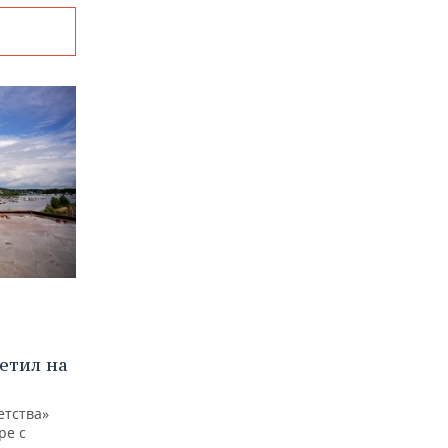
етил на
етства»
ре с