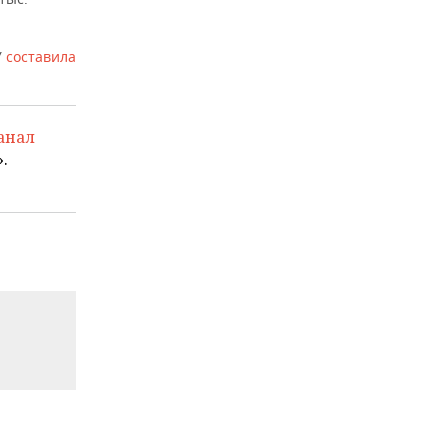
У
составила
анал
.