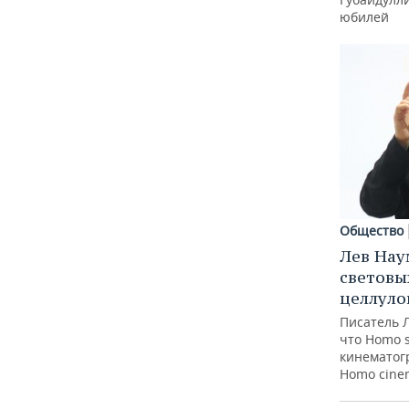
юбилей
Общество
Лев Нау
световы
целлуло
Писатель 
что Homo 
кинематогр
Homo cine