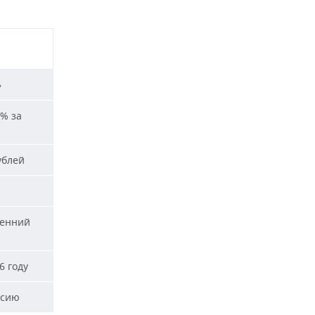
»
% за
ублей
ренний
6 году
ссию