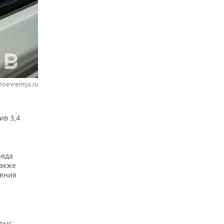
noevremya.ru
ив 3,4
ряда
Также
ления
тыс.