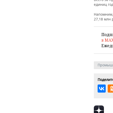
ВОДНЫЕ ВИДЫ СПОРТА
ОБРАЗОВАНИЕ
единиц го
ХОККЕЙ С МЯЧОМ
ПРОИСШЕСТВИЯ
Напомним,
27,18 млн 
Подп
в MA
Ежед
Промыш
Поделите