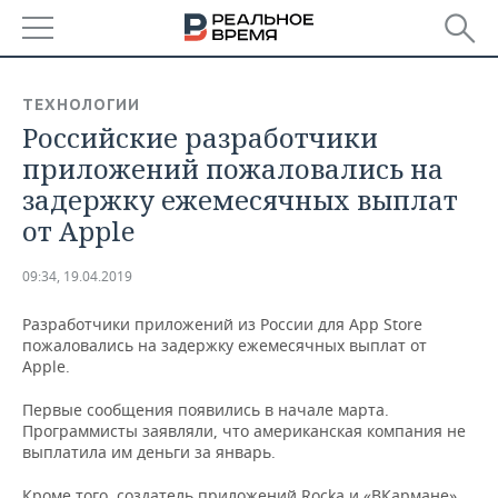
РЕГИОНЫ
ТЕХНОЛОГИИ
Российские разработчики
БАШКОРТОСТАН
НОВОСТИ
приложений пожаловались на
ТАТАРСТАН
АНАЛИТИКА
задержку ежемесячных выплат
от Apple
УДМУРТИЯ
НОВОСТИ АНАЛИТИКИ
ЭКОНОМИКА
09:34, 19.04.2019
ДЕКЛАРАЦИИ О ДОХОДАХ
НОВОСТИ ЭКОНОМИКИ
ПРОМЫШЛЕННОСТЬ
Разработчики приложений из России для App Store
КОРОЛИ ГОСЗАКАЗА ПФО
ФИНАНСЫ
НОВОСТИ
НЕДВИЖИМОСТЬ
пожаловались на задержку ежемесячных выплат от
ПРОМЫШЛЕННОСТИ
Apple.
ВУЗЫ ТАТАРСТАНА
БАНКИ
НОВОСТИ НЕДВИЖИМОСТИ
АВТО
АГРОПРОМ
Первые сообщения появились в начале марта.
Программисты заявляли, что американская компания не
КОМУ ПРИНАДЛЕЖАТ
БЮДЖЕТ
НОВОСТИ АВТО
БИЗНЕС
выплатила им деньги за январь.
ТОРГОВЫЕ ЦЕНТРЫ
МАШИНОСТРОЕНИЕ
ТАТАРСТАНА
ИНВЕСТИЦИИ
НОВОСТИ БИЗНЕСА
ТЕХНОЛОГИИ
Кроме того, создатель приложений Rocka и «ВКармане»