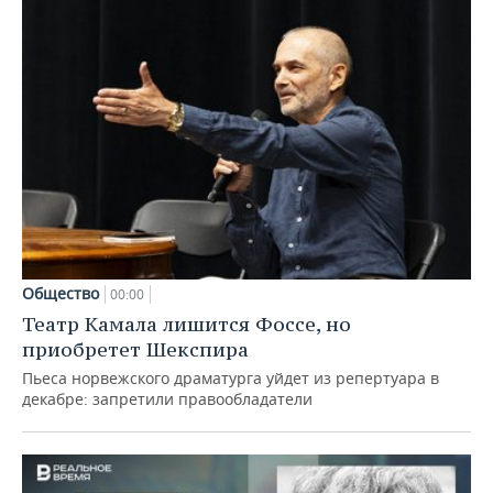
Общество
00:00
Театр Камала лишится Фоссе, но
приобретет Шекспира
Пьеса норвежского драматурга уйдет из репертуара в
декабре: запретили правообладатели