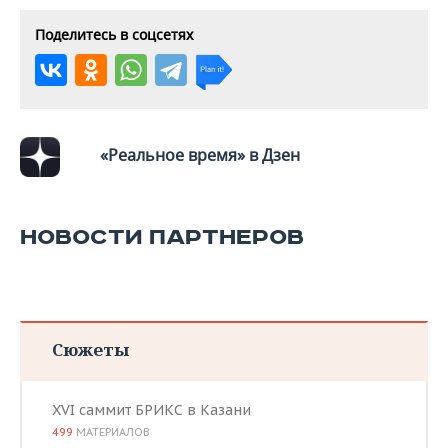
ВОДНЫЕ ВИДЫ СПОРТА
ОБРАЗОВАНИЕ
Поделитесь в соцсетях
ХОККЕЙ С МЯЧОМ
ПРОИСШЕСТВИЯ
«Реальное время» в Дзен
НОВОСТИ ПАРТНЕРОВ
Сюжеты
XVI саммит БРИКС в Казани
499
МАТЕРИАЛОВ