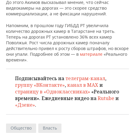
НЕФТЕХИМИЯ
До этого Акимов высказывал мнение, что сейчас
видеокамеры на дорогах — это скорее средство
РОЗНИЧНАЯ ТОРГОВЛЯ
НОВОСТИ ТЕХНОЛОГИЙ
МЕРОПРИЯТИЯ
коммерциализации, а не фиксации нарушений.
НЕФТЬ
ТРАНСПОРТ
IT
НОВОСТИ МЕРОПРИЯТИЙ
СПОРТ
Напомним, в прошлом году ГИБДД РТ увеличила
ОПК
количество дорожных камер в Татарстане на треть.
Теперь на дорогах РТ установлено 36% всех камер
УСЛУГИ
МЕДИА
ВЫЕЗДНАЯ РЕДАКЦИЯ
НОВОСТИ СПОРТА
ОБЩЕСТВО
Поволжья. Рост числа дорожных камер поначалу
ЭНЕРГЕТИКА
действительно привел к росту сборов штрафов, но вскоре
ТЕЛЕКОММУНИКАЦИИ
БИЗНЕС-БРАНЧИ
ФУТБОЛ
НОВОСТИ ОБЩЕСТВА
ФОТОГАЛЕРЕЯ
они упали. Подробнее об этом — в
материале
«Реального
времени».
ONLINE-КОНФЕРЕНЦИИ
ХОККЕЙ
ВЛАСТЬ
СЮЖЕТЫ
Подписывайтесь на
телеграм-канал
,
ОТКРЫТАЯ ЛЕКЦИЯ
БАСКЕТБОЛ
ИНФРАСТРУКТУРА
СПРАВОЧНИК
группу «ВКонтакте»
,
канал в MAX
и
страницу в «Одноклассниках»
«Реального
ВОЛЕЙБОЛ
ИСТОРИЯ
СПИСОК ПЕРСОН
ПОЛНАЯ ВЕРСИЯ
времени». Ежедневные видео на
Rutube
и
«Дзене»
.
КИБЕРСПОРТ
КУЛЬТУРА
СПИСОК КОМПАНИЙ
ФИГУРНОЕ КАТАНИЕ
МЕДИЦИНА
Общество
Власть