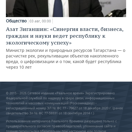
Общество
03 авг, 00:00
Азат Зиганшин: «Синергия власти, бизнеса,
граждан и науки ведет республику к
экологическому успеху»
Министр экологии и природных ресурсов Татарстана — о
расчистке рек, рекультивации объектов накопленного
вреда, о цифровизации и о том, какой будет республика
через 10 лет
© 2015 - 2026 Сетевое издание «Реальное время» Зарегистрировано
Федеральной службой по надзору в сфере связи, информационных
технологий и массовых коммуникаций (Роскомнадзор) –
регистрационный номер ЭЛ № ФС 77 - 79627 от 18 декабря 2020 г. (ранее
свидетельство Эл № ФС 77-59331 от 18 сентября 2014 г.)
Использование материалов Реального Времени разрешено только с
предварительного согласия правообладателей, упоминание сайта и
прямая гиперссылка обязательны при частичном или полном