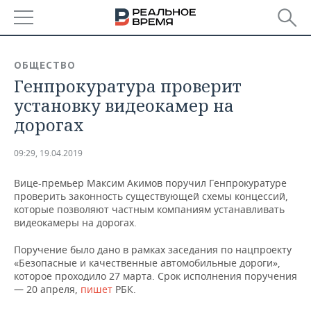
РЕГИОНЫ
ОБЩЕСТВО
Генпрокуратура проверит
БАШКОРТОСТАН
НОВОСТИ
установку видеокамер на
ТАТАРСТАН
АНАЛИТИКА
дорогах
УДМУРТИЯ
НОВОСТИ АНАЛИТИКИ
ЭКОНОМИКА
09:29, 19.04.2019
ДЕКЛАРАЦИИ О ДОХОДАХ
НОВОСТИ ЭКОНОМИКИ
ПРОМЫШЛЕННОСТЬ
Вице-премьер Максим Акимов поручил Генпрокуратуре
проверить законность существующей схемы концессий,
КОРОЛИ ГОСЗАКАЗА ПФО
ФИНАНСЫ
НОВОСТИ
НЕДВИЖИМОСТЬ
которые позволяют частным компаниям устанавливать
ПРОМЫШЛЕННОСТИ
видеокамеры на дорогах.
ВУЗЫ ТАТАРСТАНА
БАНКИ
НОВОСТИ НЕДВИЖИМОСТИ
АВТО
Поручение было дано в рамках заседания по нацпроекту
АГРОПРОМ
«Безопасные и качественные автомобильные дороги»,
КОМУ ПРИНАДЛЕЖАТ
БЮДЖЕТ
НОВОСТИ АВТО
БИЗНЕС
которое проходило 27 марта. Срок исполнения поручения
ТОРГОВЫЕ ЦЕНТРЫ
МАШИНОСТРОЕНИЕ
— 20 апреля,
пишет
РБК.
ТАТАРСТАНА
ИНВЕСТИЦИИ
НОВОСТИ БИЗНЕСА
ТЕХНОЛОГИИ