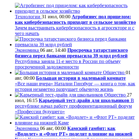
Технологии
31 июл, 00:00
Агробизнес под прицелом:
как кибербезопасность приходит в сельское хозяйство
Зачем выстраивать кибербезопасность в агросекторе и с
чего начать
Экономика
06 авг, 14:40
Просрочка татарстанского
бизнеса перед банками превысила 39 млрд рублей
Республика заняла 11-е место в России по объему
просроченной задолженности
Общество
01
авг, 00:00
Большая история в маленькой комнате
«Все наши вчера» Наталии Гинзбург — книга о том, как
история незаметно разрушает обычную жизнь
Общество
27
июл, 16:15
Карьерный тест-драйв для школьников
В
республике начал работу профориентационный форум
«Профессии будущего»
Экономика
06 авг, 00:00
Камский гамбит: как
«Водолет» и «Флот РТ» поделят влияние на нижней