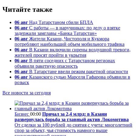
Читайте также
06 авг
Над Татарстаном сбили БПЛА
06 авг
С работы — в наручниках: по делу о взятке
задержали замглавы «Банка Татарстан»
06 авг
Жители Казани, Чистополя и Кукмора
потребляют наибольший объем мобильного трафика
06 авг
В Казани включили сирены воздушной тревоги,
жителей просят пройти в укрытия
06 авг
В пяти соседних с Татарстаном регионах
объявили ракетную опасность
06 авг
В Татарстане ввели режим ракетной опасности
06 авг
Казанского судью Марселя Гафарова объявили в
розыск
Все новости за сегодня
Бизнес
00:00
Причал за 2,4 млрд: в Казани
развернулась борьба за главный актив Локомотива
От сделки за 100 рублей до снятия с учета: многолетний
спор за объект, чья стоимость намного выше
государственной оценки