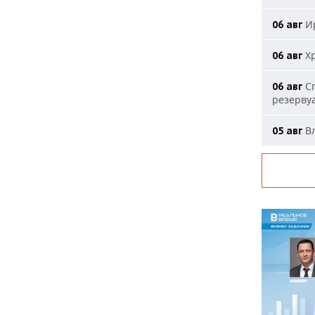
Ир
06 авг
Хр
06 авг
Сп
06 авг
резерву
Вл
05 авг