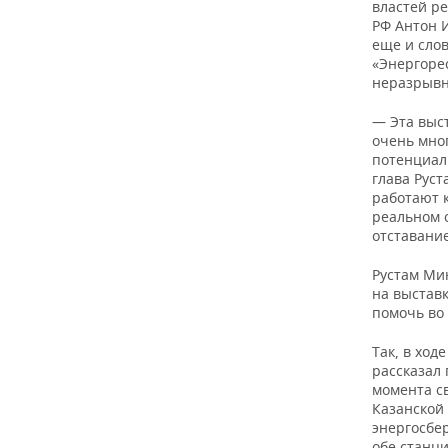
ВОДНЫЕ ВИДЫ СПОРТА
ОБРАЗОВАНИЕ
властей р
РФ Антон 
еще и сло
ХОККЕЙ С МЯЧОМ
ПРОИСШЕСТВИЯ
«Энергорес
неразрывн
— Эта выс
очень мно
потенциал
глава Рус
работают к
реальном с
отставание
Рустам Ми
на выстав
помочь во
Так, в хо
рассказал
момента с
Казанской 
энергосбе
обе станц