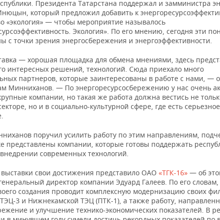
еспублики. Президента Татарстана поддержал и замминистра э
Инюцын, который предложил добавить к энергоресурсоэффекти
во «экология» — чтобы мероприятие называлось
урсоэффективность. Экология». По его мнению, сегодня эти по
ы с точки зрения энергосбережения и энергоэффективности.
тавка — хорошая площадка для обмена мнениями, здесь предс
го интересных решений, технологий. Сюда приехало много
ьных партнеров, которые заинтересованы в работе с нами, — 
там Минниханов. — По энергоресурсосбережению у нас очень а
рупные компании, но такая же работа должна вестись не тольк
екторе, но и в социально-культурной сфере, где есть серьезное
.
нниханов поручил усилить работу по этим направлениям, подче
ке представлены компании, которые готовы поддержать респуб
 внедрении современных технологий.
де выставки свои достижения представило ОАО
«ТГК-16»
— об это
 генеральный директор компании Эдуард Галеев. По его словам
воего создания проводит комплексную модернизацию своих фи
ТЭЦ-3 и Нижнекамской ТЭЦ (ПТК-1), а также работу, направлен
режение и улучшение технико-экономических показателей. В ре
ии в минувшем году сумели достичь рекордных показателей по 