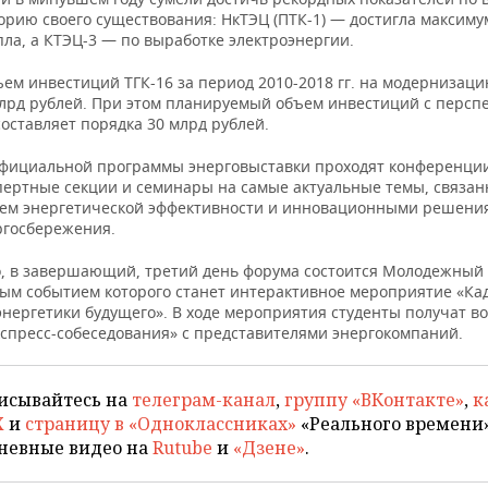
орию своего существования: НкТЭЦ (ПТК-1) — достигла максиму
пла, а КТЭЦ-3 — по выработке электроэнергии.
ем инвестиций ТГК-16 за период 2010-2018 гг. на модернизаци
млрд рублей. При этом планируемый объем инвестиций с персп
составляет порядка 30 млрд рублей.
официальной программы энерговыставки проходят конференции
спертные секции и семинары на самые актуальные темы, связан
м энергетической эффективности и инновационными решени
ргосбережения.
о, в завершающий, третий день форума состоится Молодежный 
ым событием которого станет интерактивное мероприятие «К
энергетики будущего». В ходе мероприятия студенты получат в
кспресс-собеседования» с представителями энергокомпаний.
исывайтесь на
телеграм-канал
,
группу «ВКонтакте»
,
к
X
и
страницу в «Одноклассниках»
«Реального времени»
невные видео на
Rutube
и
«Дзене»
.