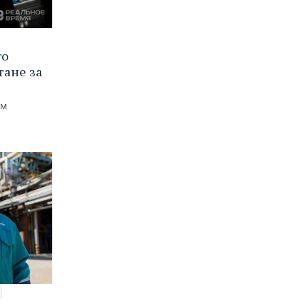
го
тане за
ем