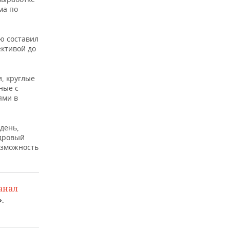
ма по
ю составил
ективой до
, круглые
ные с
ями в
день,
адровый
озможность
анал
.