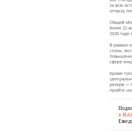
за всю ист
отпуску те
Общий объ
более 22 
2030 года 
В рамках 
столы, эк
повышение
сфере эне
Кроме тог
центральн
резерв — 
пройти «э
Подп
в MA
Ежед