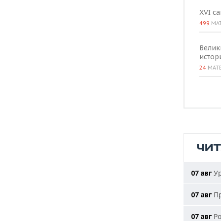
XVI с
499
МА
Велик
истор
24
МАТ
ЧИ
Ур
07 авг
Пр
07 авг
Ро
07 авг