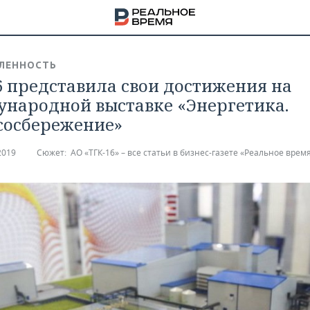
ЛЕННОСТЬ
6 представила свои достижения на
народной выставке «Энергетика.
сосбережение»
2019
Сюжет:
АО «ТГК-16» – все статьи в бизнес-газете «Реальное врем
НА