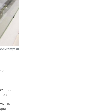
noevremya.ru
ие
вочный
анов,
оты на
 для