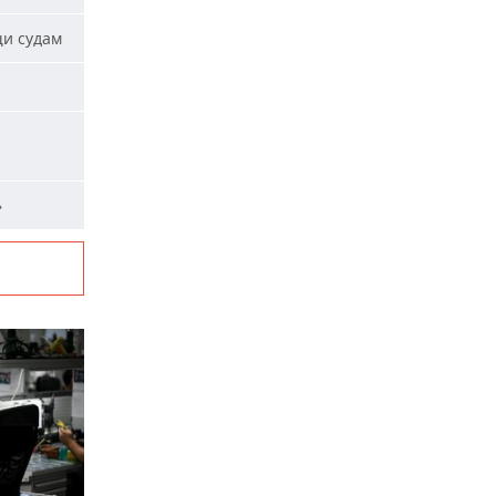
щи судам
и
»