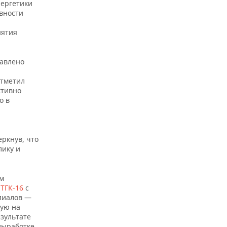
нергетики
вности
нятия
тавлено
отметил
ктивно
о в
ркнув, что
лику и
м
,
ТГК-16
с
лиалов —
ную на
зультате
выработке