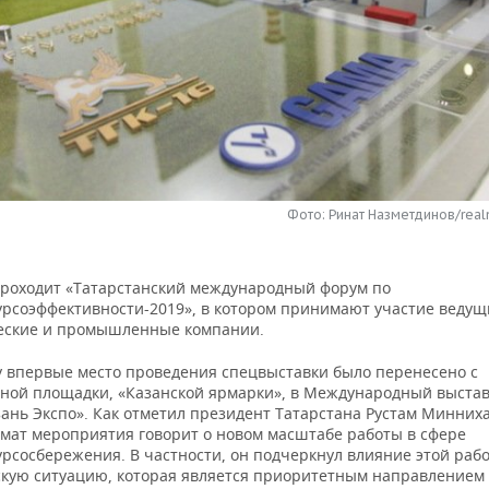
Фото: Ринат Назметдинов/real
проходит «Татарстанский международный форум по
урсоэффективности-2019», в котором принимают участие ведущ
еские и промышленные компании.
ду впервые место проведения спецвыставки было перенесено с
ной площадки, «Казанской ярмарки», в Международный выста
зань Экспо». Как отметил президент Татарстана Рустам Минних
мат мероприятия говорит о новом масштабе работы в сфере
урсосбережения. В частности, он подчеркнул влияние этой раб
скую ситуацию, которая является приоритетным направлением