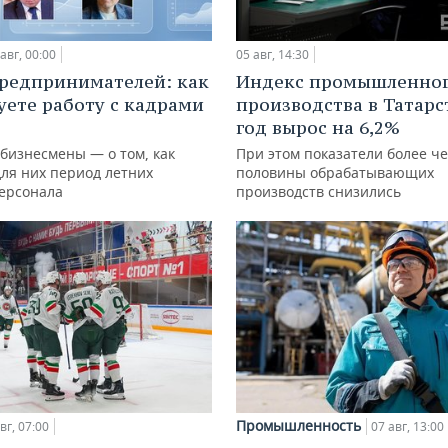
авг, 00:00
05 авг, 14:30
редпринимателей: как
Индекс промышленно
уете работу с кадрами
производства в Татарс
год вырос на 6,2%
 бизнесмены — о том, как
При этом показатели более ч
для них период летних
половины обрабатывающих
персонала
производств снизились
Промышленность
вг, 07:00
07 авг, 13:00