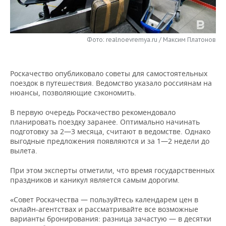
НЕФТЕХИМИЯ
РОЗНИЧНАЯ ТОРГОВЛЯ
НОВОСТИ ТЕХНОЛОГИЙ
МЕРОПРИЯТИЯ
НЕФТЬ
Фото: realnoevremya.ru / Максим Платонов
ТРАНСПОРТ
IT
НОВОСТИ МЕРОПРИЯТИЙ
СПОРТ
ОПК
УСЛУГИ
МЕДИА
ВЫЕЗДНАЯ РЕДАКЦИЯ
НОВОСТИ СПОРТА
ОБЩЕСТВО
ЭНЕРГЕТИКА
Роскачество опубликовало советы для самостоятельных
поездок в путешествия. Ведомство указало россиянам на
ТЕЛЕКОММУНИКАЦИИ
БИЗНЕС-БРАНЧИ
ФУТБОЛ
НОВОСТИ ОБЩЕСТВА
ФОТОГАЛЕРЕЯ
нюансы, позволяющие сэкономить.
ONLINE-КОНФЕРЕНЦИИ
ХОККЕЙ
ВЛАСТЬ
СЮЖЕТЫ
В первую очередь Роскачество рекомендовало
планировать поездку заранее. Оптимально начинать
подготовку за 2—3 месяца, считают в ведомстве. Однако
ОТКРЫТАЯ ЛЕКЦИЯ
БАСКЕТБОЛ
ИНФРАСТРУКТУРА
СПРАВОЧНИК
выгодные предложения появляются и за 1—2 недели до
вылета.
ВОЛЕЙБОЛ
ИСТОРИЯ
СПИСОК ПЕРСОН
ПОЛНАЯ ВЕРСИЯ
При этом эксперты отметили, что время государственных
праздников и каникул является самым дорогим.
КИБЕРСПОРТ
КУЛЬТУРА
СПИСОК КОМПАНИЙ
«Совет Роскачества — пользуйтесь календарем цен в
ФИГУРНОЕ КАТАНИЕ
МЕДИЦИНА
онлайн-агентствах и рассматривайте все возможные
варианты бронирования: разница зачастую — в десятки