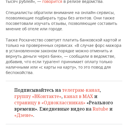
ВОДНЫЕ ВИДЫ СПОРТА
ОБРАЗОВАНИЕ
тысяч рублей», —
говорится
в релизе ведомства.
Специалисты обратили внимание на онлайн-сервисы,
ХОККЕЙ С МЯЧОМ
ПРОИСШЕСТВИЯ
позволяющие подбирать туры без агентов. Они также
посоветовали изучать отзывы, позволяющие составить
мнение об отеле или городе.
Также Роскачество советует платить банковской картой и
только на проверенных сервисах. «В случае форс-мажора
в установленном законом порядке можно отменить и
вернуть деньги через банк», — сообщили в ведомстве,
добавив, что если турагент принимает оплату только
наличными или «с карты на карту», то это повод для
беспокойства.
Подписывайтесь на
телеграм-канал
,
группу «ВКонтакте»
,
канал в MAX
и
страницу в «Одноклассниках»
«Реального
времени». Ежедневные видео на
Rutube
и
«Дзене»
.