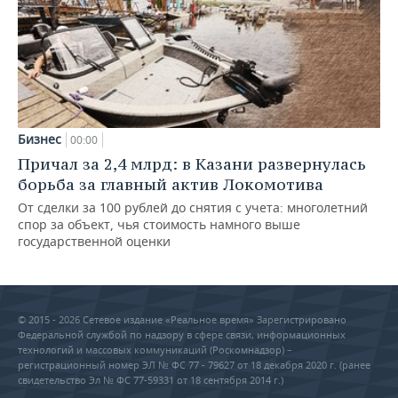
Бизнес
00:00
Причал за 2,4 млрд: в Казани развернулась
борьба за главный актив Локомотива
От сделки за 100 рублей до снятия с учета: многолетний
спор за объект, чья стоимость намного выше
государственной оценки
© 2015 - 2026 Сетевое издание «Реальное время» Зарегистрировано
Федеральной службой по надзору в сфере связи, информационных
технологий и массовых коммуникаций (Роскомнадзор) –
регистрационный номер ЭЛ № ФС 77 - 79627 от 18 декабря 2020 г. (ранее
свидетельство Эл № ФС 77-59331 от 18 сентября 2014 г.)