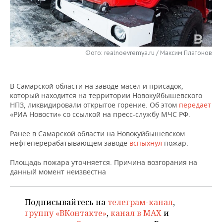
НЕФТЕХИМИЯ
РОЗНИЧНАЯ ТОРГОВЛЯ
НОВОСТИ ТЕХНОЛОГИЙ
МЕРОПРИЯТИЯ
НЕФТЬ
ТРАНСПОРТ
IT
НОВОСТИ МЕРОПРИЯТИЙ
СПОРТ
ОПК
Фото: realnoevremya.ru / Максим Платонов
УСЛУГИ
МЕДИА
ВЫЕЗДНАЯ РЕДАКЦИЯ
НОВОСТИ СПОРТА
ОБЩЕСТВО
ЭНЕРГЕТИКА
В Самарской области на заводе масел и присадок,
ТЕЛЕКОММУНИКАЦИИ
БИЗНЕС-БРАНЧИ
ФУТБОЛ
НОВОСТИ ОБЩЕСТВА
ФОТОГАЛЕРЕЯ
который находится на территории Новокуйбышевского
НПЗ, ликвидировали открытое горение. Об этом
передает
ONLINE-КОНФЕРЕНЦИИ
ХОККЕЙ
ВЛАСТЬ
СЮЖЕТЫ
«РИА Новости» со ссылкой на пресс-службу МЧС РФ.
ОТКРЫТАЯ ЛЕКЦИЯ
БАСКЕТБОЛ
ИНФРАСТРУКТУРА
СПРАВОЧНИК
Ранее в Самарской области на Новокуйбышевском
нефтеперерабатывающем заводе
вспыхнул
пожар.
ВОЛЕЙБОЛ
ИСТОРИЯ
СПИСОК ПЕРСОН
ПОЛНАЯ ВЕРСИЯ
Площадь пожара уточняется. Причина возгорания на
данный момент неизвестна
КИБЕРСПОРТ
КУЛЬТУРА
СПИСОК КОМПАНИЙ
ФИГУРНОЕ КАТАНИЕ
МЕДИЦИНА
Подписывайтесь на
телеграм-канал
,
группу «ВКонтакте»
,
канал в MAX
и