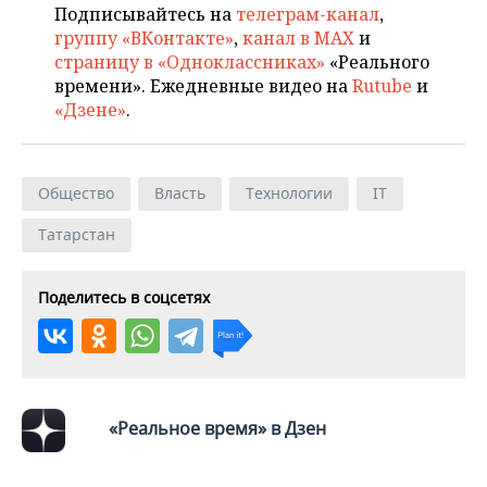
ВОДНЫЕ ВИДЫ СПОРТА
ОБРАЗОВАНИЕ
Подписывайтесь на
телеграм-канал
,
группу «ВКонтакте»
,
канал в MAX
и
ХОККЕЙ С МЯЧОМ
ПРОИСШЕСТВИЯ
страницу в «Одноклассниках»
«Реального
времени». Ежедневные видео на
Rutube
и
«Дзене»
.
Общество
Власть
Технологии
IT
Татарстан
Поделитесь в соцсетях
«Реальное время» в Дзен