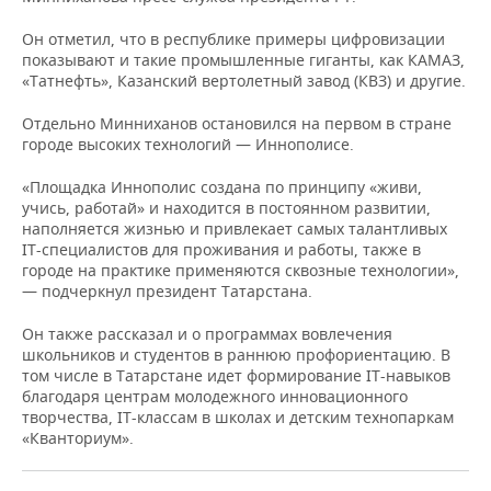
НЕФТЕХИМИЯ
Он отметил, что в республике примеры цифровизации
РОЗНИЧНАЯ ТОРГОВЛЯ
НОВОСТИ ТЕХНОЛОГИЙ
МЕРОПРИЯТИЯ
НЕФТЬ
показывают и такие промышленные гиганты, как КАМАЗ,
«Татнефть», Казанский вертолетный завод (КВЗ) и другие.
ТРАНСПОРТ
IT
НОВОСТИ МЕРОПРИЯТИЙ
СПОРТ
ОПК
Отдельно Минниханов остановился на первом в стране
УСЛУГИ
МЕДИА
ВЫЕЗДНАЯ РЕДАКЦИЯ
НОВОСТИ СПОРТА
ОБЩЕСТВО
городе высоких технологий — Иннополисе.
ЭНЕРГЕТИКА
«Площадка Иннополис создана по принципу «живи,
ТЕЛЕКОММУНИКАЦИИ
БИЗНЕС-БРАНЧИ
ФУТБОЛ
НОВОСТИ ОБЩЕСТВА
ФОТОГАЛЕРЕЯ
учись, работай» и находится в постоянном развитии,
наполняется жизнью и привлекает самых талантливых
ONLINE-КОНФЕРЕНЦИИ
ХОККЕЙ
ВЛАСТЬ
СЮЖЕТЫ
IT-специалистов для проживания и работы, также в
городе на практике применяются сквозные технологии»,
— подчеркнул президент Татарстана.
ОТКРЫТАЯ ЛЕКЦИЯ
БАСКЕТБОЛ
ИНФРАСТРУКТУРА
СПРАВОЧНИК
Он также рассказал и о программах вовлечения
ВОЛЕЙБОЛ
ИСТОРИЯ
СПИСОК ПЕРСОН
ПОЛНАЯ ВЕРСИЯ
школьников и студентов в раннюю профориентацию. В
том числе в Татарстане идет формирование IT-навыков
КИБЕРСПОРТ
КУЛЬТУРА
СПИСОК КОМПАНИЙ
благодаря центрам молодежного инновационного
творчества, IT-классам в школах и детским технопаркам
«Кванториум».
ФИГУРНОЕ КАТАНИЕ
МЕДИЦИНА