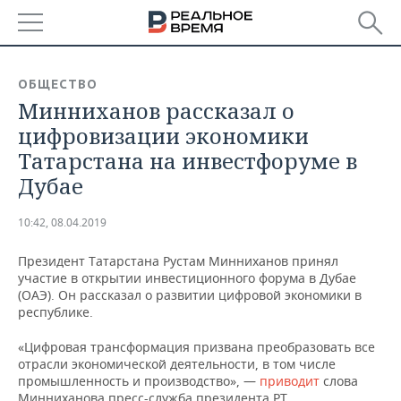
РЕГИОНЫ
ОБЩЕСТВО
Минниханов рассказал о
БАШКОРТОСТАН
НОВОСТИ
цифровизации экономики
ТАТАРСТАН
АНАЛИТИКА
Татарстана на инвестфоруме в
Дубае
УДМУРТИЯ
НОВОСТИ АНАЛИТИКИ
ЭКОНОМИКА
10:42, 08.04.2019
ДЕКЛАРАЦИИ О ДОХОДАХ
НОВОСТИ ЭКОНОМИКИ
ПРОМЫШЛЕННОСТЬ
Президент Татарстана Рустам Минниханов принял
КОРОЛИ ГОСЗАКАЗА ПФО
ФИНАНСЫ
НОВОСТИ
НЕДВИЖИМОСТЬ
участие в открытии инвестиционного форума в Дубае
ПРОМЫШЛЕННОСТИ
(ОАЭ). Он рассказал о развитии цифровой экономики в
ВУЗЫ ТАТАРСТАНА
БАНКИ
НОВОСТИ НЕДВИЖИМОСТИ
АВТО
республике.
АГРОПРОМ
«Цифровая трансформация призвана преобразовать все
КОМУ ПРИНАДЛЕЖАТ
БЮДЖЕТ
НОВОСТИ АВТО
БИЗНЕС
отрасли экономической деятельности, в том числе
ТОРГОВЫЕ ЦЕНТРЫ
МАШИНОСТРОЕНИЕ
ТАТАРСТАНА
промышленность и производство», —
приводит
слова
ИНВЕСТИЦИИ
НОВОСТИ БИЗНЕСА
ТЕХНОЛОГИИ
Минниханова пресс-служба президента РТ.