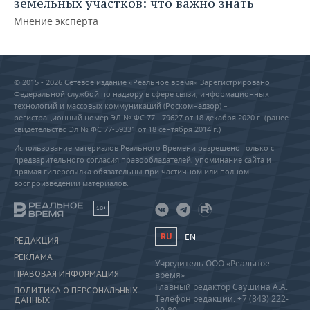
земельных участков: что важно знать
Мнение эксперта
© 2015 - 2026 Сетевое издание «Реальное время» Зарегистрировано
Федеральной службой по надзору в сфере связи, информационных
технологий и массовых коммуникаций (Роскомнадзор) –
регистрационный номер ЭЛ № ФС 77 - 79627 от 18 декабря 2020 г. (ранее
свидетельство Эл № ФС 77-59331 от 18 сентября 2014 г.)
Использование материалов Реального Времени разрешено только с
предварительного согласия правообладателей, упоминание сайта и
прямая гиперссылка обязательны при частичном или полном
воспроизведении материалов.
18+
RU
EN
РЕДАКЦИЯ
РЕКЛАМА
Учредитель ООО «Реальное
ПРАВОВАЯ ИНФОРМАЦИЯ
время»
Главный редактор Саушина А.А.
ПОЛИТИКА О ПЕРСОНАЛЬНЫХ
Телефон редакции: +7 (843) 222-
ДАННЫХ