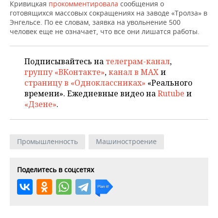
НЕФТЕХИМИЯ
Кривицкая
прокомментировала
сообщения о
готовящихся массовых сокращениях на заводе «Тролза» в
РОЗНИЧНАЯ ТОРГОВЛЯ
НОВОСТИ ТЕХНОЛОГИЙ
МЕРОПРИЯТИЯ
Энгельсе. По ее словам, заявка на увольнение 500
НЕФТЬ
человек еще не означает, что все они лишатся работы.
ТРАНСПОРТ
IT
НОВОСТИ МЕРОПРИЯТИЙ
СПОРТ
ОПК
Подписывайтесь на
телеграм-канал
,
УСЛУГИ
МЕДИА
ВЫЕЗДНАЯ РЕДАКЦИЯ
НОВОСТИ СПОРТА
ОБЩЕСТВО
ЭНЕРГЕТИКА
группу «ВКонтакте»
,
канал в MAX
и
страницу в «Одноклассниках»
«Реального
ТЕЛЕКОММУНИКАЦИИ
БИЗНЕС-БРАНЧИ
ФУТБОЛ
НОВОСТИ ОБЩЕСТВА
ФОТОГАЛЕРЕЯ
времени». Ежедневные видео на
Rutube
и
«Дзене»
.
ONLINE-КОНФЕРЕНЦИИ
ХОККЕЙ
ВЛАСТЬ
СЮЖЕТЫ
ОТКРЫТАЯ ЛЕКЦИЯ
БАСКЕТБОЛ
ИНФРАСТРУКТУРА
СПРАВОЧНИК
Промышленность
Машиностроение
ВОЛЕЙБОЛ
ИСТОРИЯ
СПИСОК ПЕРСОН
ПОЛНАЯ ВЕРСИЯ
Поделитесь в соцсетях
КИБЕРСПОРТ
КУЛЬТУРА
СПИСОК КОМПАНИЙ
ФИГУРНОЕ КАТАНИЕ
МЕДИЦИНА