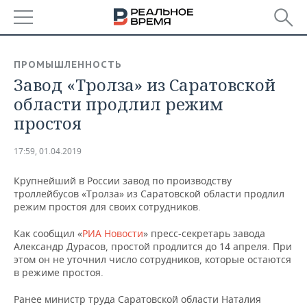
РЕГИОНЫ
ПРОМЫШЛЕННОСТЬ
Завод «Тролза» из Саратовской
БАШКОРТОСТАН
НОВОСТИ
области продлил режим
ТАТАРСТАН
АНАЛИТИКА
простоя
УДМУРТИЯ
НОВОСТИ АНАЛИТИКИ
ЭКОНОМИКА
17:59, 01.04.2019
ДЕКЛАРАЦИИ О ДОХОДАХ
НОВОСТИ ЭКОНОМИКИ
ПРОМЫШЛЕННОСТЬ
Крупнейший в России завод по производству
троллейбусов «Тролза» из Саратовской области продлил
КОРОЛИ ГОСЗАКАЗА ПФО
ФИНАНСЫ
НОВОСТИ
НЕДВИЖИМОСТЬ
режим простоя для своих сотрудников.
ПРОМЫШЛЕННОСТИ
Как сообщил «
РИА Новости
» пресс-секретарь завода
ВУЗЫ ТАТАРСТАНА
БАНКИ
НОВОСТИ НЕДВИЖИМОСТИ
АВТО
Александр Дурасов, простой продлится до 14 апреля. При
АГРОПРОМ
этом он не уточнил число сотрудников, которые остаются
КОМУ ПРИНАДЛЕЖАТ
БЮДЖЕТ
НОВОСТИ АВТО
БИЗНЕС
в режиме простоя.
ТОРГОВЫЕ ЦЕНТРЫ
МАШИНОСТРОЕНИЕ
ТАТАРСТАНА
Ранее министр труда Саратовской области Наталия
ИНВЕСТИЦИИ
НОВОСТИ БИЗНЕСА
ТЕХНОЛОГИИ