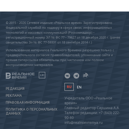
© 2015 - 2026 Сетевое издание «Реальное время» Зарегистрировано
Федеральной службой по надзору в сфере связи, информационных
технологий и массовых коммуникаций (Роскомнадзор) –
регистрационный номер ЭЛ № ФС 77 - 79627 от 18 декабря 2020 г. (ранее
свидетельство Эл № ФС 77-59331 от 18 сентября 2014 г.)
Использование материалов Реального Времени разрешено только с
предварительного согласия правообладателей, упоминание сайта и
прямая гиперссылка обязательны при частичном или полном
воспроизведении материалов.
18+
RU
EN
РЕДАКЦИЯ
РЕКЛАМА
Учредитель ООО «Реальное
ПРАВОВАЯ ИНФОРМАЦИЯ
время»
Главный редактор Саушина А.А.
ПОЛИТИКА О ПЕРСОНАЛЬНЫХ
Телефон редакции: +7 (843) 222-
ДАННЫХ
90-80
info@realnoevremya.ru