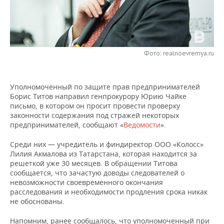
НЕФТЕХИМИЯ
РОЗНИЧНАЯ ТОРГОВЛЯ
НОВОСТИ ТЕХНОЛОГИЙ
МЕРОПРИЯТИЯ
НЕФТЬ
ТРАНСПОРТ
IT
НОВОСТИ МЕРОПРИЯТИЙ
СПОРТ
ОПК
Фото: realnoevremya.ru
УСЛУГИ
МЕДИА
ВЫЕЗДНАЯ РЕДАКЦИЯ
НОВОСТИ СПОРТА
ОБЩЕСТВО
ЭНЕРГЕТИКА
Уполномоченный по защите прав предпринимателей
ТЕЛЕКОММУНИКАЦИИ
БИЗНЕС-БРАНЧИ
ФУТБОЛ
НОВОСТИ ОБЩЕСТВА
ФОТОГАЛЕРЕЯ
Борис Титов направил генпрокурору Юрию Чайке
письмо, в котором он просит провести проверку
ONLINE-КОНФЕРЕНЦИИ
ХОККЕЙ
ВЛАСТЬ
СЮЖЕТЫ
законности содержания под стражей некоторых
предпринимателей, сообщают «
Ведомости
».
ОТКРЫТАЯ ЛЕКЦИЯ
БАСКЕТБОЛ
ИНФРАСТРУКТУРА
СПРАВОЧНИК
Среди них — учредитель и финдиректор ООО «Колосс»
Лилия Акмалова из Татарстана, которая находится за
ВОЛЕЙБОЛ
ИСТОРИЯ
СПИСОК ПЕРСОН
ПОЛНАЯ ВЕРСИЯ
решеткой уже 30 месяцев. В обращении Титова
сообщается, что зачастую доводы следователей о
КИБЕРСПОРТ
КУЛЬТУРА
СПИСОК КОМПАНИЙ
невозможности своевременного окончания
расследования и необходимости продления срока никак
не обоснованы.
ФИГУРНОЕ КАТАНИЕ
МЕДИЦИНА
Напомним, ранее сообщалось, что уполномоченный при