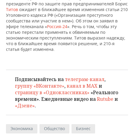
ВОДНЫЕ ВИДЫ СПОРТА
ОБРАЗОВАНИЕ
президенте РФ по защите прав предпринимателей Борис
Титов
ожидает в ближайшее время изменения статьи 210
ХОККЕЙ С МЯЧОМ
ПРОИСШЕСТВИЯ
Уголовного кодекса РФ («Организация преступного
сообщества или участие в нем»). Об этом он заявил в
эфире телеканала «
Россия-24
». Речь о том, чтобы эту
статью перестали применять к обвиняемым по
экономическим преступлениям. Титов выразил надежду,
что в ближайшее время появится решение, и 210-я
статья будет изменена.
Подписывайтесь на
телеграм-канал
,
группу «ВКонтакте»
,
канал в MAX
и
страницу в «Одноклассниках»
«Реального
времени». Ежедневные видео на
Rutube
и
«Дзене»
.
Экономика
Общество
Бизнес