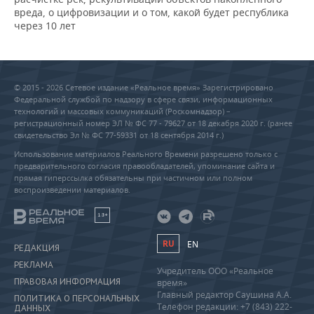
вреда, о цифровизации и о том, какой будет республика
через 10 лет
© 2015 - 2026 Сетевое издание «Реальное время» Зарегистрировано
Федеральной службой по надзору в сфере связи, информационных
технологий и массовых коммуникаций (Роскомнадзор) –
регистрационный номер ЭЛ № ФС 77 - 79627 от 18 декабря 2020 г. (ранее
свидетельство Эл № ФС 77-59331 от 18 сентября 2014 г.)
Использование материалов Реального Времени разрешено только с
предварительного согласия правообладателей, упоминание сайта и
прямая гиперссылка обязательны при частичном или полном
воспроизведении материалов.
18+
RU
EN
РЕДАКЦИЯ
РЕКЛАМА
Учредитель ООО «Реальное
ПРАВОВАЯ ИНФОРМАЦИЯ
время»
Главный редактор Саушина А.А.
ПОЛИТИКА О ПЕРСОНАЛЬНЫХ
Телефон редакции: +7 (843) 222-
ДАННЫХ