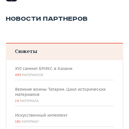
ВОДНЫЕ ВИДЫ СПОРТА
ОБРАЗОВАНИЕ
ХОККЕЙ С МЯЧОМ
ПРОИСШЕСТВИЯ
НОВОСТИ ПАРТНЕРОВ
Сюжеты
XVI саммит БРИКС в Казани
499
МАТЕРИАЛОВ
Великие воины Татарии. Цикл исторических
материалов
24
МАТЕРИАЛА
Искусственный интеллект
181
МАТЕРИАЛ