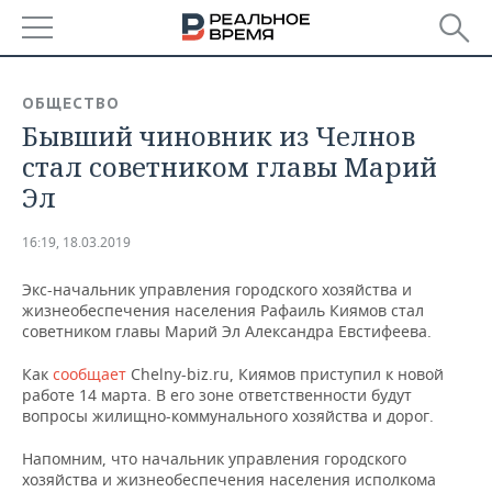
РЕГИОНЫ
ОБЩЕСТВО
Бывший чиновник из Челнов
БАШКОРТОСТАН
НОВОСТИ
стал советником главы Марий
ТАТАРСТАН
АНАЛИТИКА
Эл
УДМУРТИЯ
НОВОСТИ АНАЛИТИКИ
ЭКОНОМИКА
16:19, 18.03.2019
ДЕКЛАРАЦИИ О ДОХОДАХ
НОВОСТИ ЭКОНОМИКИ
ПРОМЫШЛЕННОСТЬ
Экс-начальник управления городского хозяйства и
жизнеобеспечения населения Рафаиль Киямов стал
КОРОЛИ ГОСЗАКАЗА ПФО
ФИНАНСЫ
НОВОСТИ
НЕДВИЖИМОСТЬ
советником главы Марий Эл Александра Евстифеева.
ПРОМЫШЛЕННОСТИ
Как
сообщает
Chelny-biz.ru, Киямов приступил к новой
ВУЗЫ ТАТАРСТАНА
БАНКИ
НОВОСТИ НЕДВИЖИМОСТИ
АВТО
работе 14 марта. В его зоне ответственности будут
АГРОПРОМ
вопросы жилищно-коммунального хозяйства и дорог.
КОМУ ПРИНАДЛЕЖАТ
БЮДЖЕТ
НОВОСТИ АВТО
БИЗНЕС
ТОРГОВЫЕ ЦЕНТРЫ
МАШИНОСТРОЕНИЕ
Напомним, что начальник управления городского
ТАТАРСТАНА
хозяйства и жизнеобеспечения населения исполкома
ИНВЕСТИЦИИ
НОВОСТИ БИЗНЕСА
ТЕХНОЛОГИИ