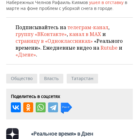
НЕФТЕХИМИЯ
Набережных Челнов Рафаиль Киямов
ушел в отставку
в
марте на фоне проблем с уборкой снега в городе.
РОЗНИЧНАЯ ТОРГОВЛЯ
НОВОСТИ ТЕХНОЛОГИЙ
МЕРОПРИЯТИЯ
НЕФТЬ
ТРАНСПОРТ
IT
НОВОСТИ МЕРОПРИЯТИЙ
СПОРТ
Подписывайтесь на
телеграм-канал
,
ОПК
группу «ВКонтакте»
,
канал в MAX
и
УСЛУГИ
МЕДИА
ВЫЕЗДНАЯ РЕДАКЦИЯ
НОВОСТИ СПОРТА
ОБЩЕСТВО
страницу в «Одноклассниках»
«Реального
ЭНЕРГЕТИКА
времени». Ежедневные видео на
Rutube
и
ТЕЛЕКОММУНИКАЦИИ
БИЗНЕС-БРАНЧИ
ФУТБОЛ
НОВОСТИ ОБЩЕСТВА
«Дзене»
.
ФОТОГАЛЕРЕЯ
ONLINE-КОНФЕРЕНЦИИ
ХОККЕЙ
ВЛАСТЬ
СЮЖЕТЫ
Общество
Власть
Татарстан
ОТКРЫТАЯ ЛЕКЦИЯ
БАСКЕТБОЛ
ИНФРАСТРУКТУРА
СПРАВОЧНИК
Поделитесь в соцсетях
ВОЛЕЙБОЛ
ИСТОРИЯ
СПИСОК ПЕРСОН
ПОЛНАЯ ВЕРСИЯ
КИБЕРСПОРТ
КУЛЬТУРА
СПИСОК КОМПАНИЙ
ФИГУРНОЕ КАТАНИЕ
МЕДИЦИНА
«Реальное время» в Дзен