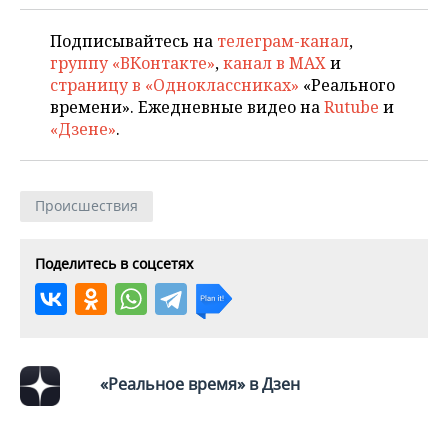
НЕФТЕХИМИЯ
РОЗНИЧНАЯ ТОРГОВЛЯ
НОВОСТИ ТЕХНОЛОГИЙ
МЕРОПРИЯТИЯ
Подписывайтесь на
телеграм-канал
,
НЕФТЬ
группу «ВКонтакте»
,
канал в MAX
и
ТРАНСПОРТ
IT
НОВОСТИ МЕРОПРИЯТИЙ
СПОРТ
страницу в «Одноклассниках»
«Реального
ОПК
времени». Ежедневные видео на
Rutube
и
«Дзене»
.
УСЛУГИ
МЕДИА
ВЫЕЗДНАЯ РЕДАКЦИЯ
НОВОСТИ СПОРТА
ОБЩЕСТВО
ЭНЕРГЕТИКА
ТЕЛЕКОММУНИКАЦИИ
БИЗНЕС-БРАНЧИ
ФУТБОЛ
НОВОСТИ ОБЩЕСТВА
ФОТОГАЛЕРЕЯ
Происшествия
ONLINE-КОНФЕРЕНЦИИ
ХОККЕЙ
ВЛАСТЬ
СЮЖЕТЫ
Поделитесь в соцсетях
ОТКРЫТАЯ ЛЕКЦИЯ
БАСКЕТБОЛ
ИНФРАСТРУКТУРА
СПРАВОЧНИК
ВОЛЕЙБОЛ
ИСТОРИЯ
СПИСОК ПЕРСОН
ПОЛНАЯ ВЕРСИЯ
КИБЕРСПОРТ
КУЛЬТУРА
СПИСОК КОМПАНИЙ
«Реальное время» в Дзен
ФИГУРНОЕ КАТАНИЕ
МЕДИЦИНА