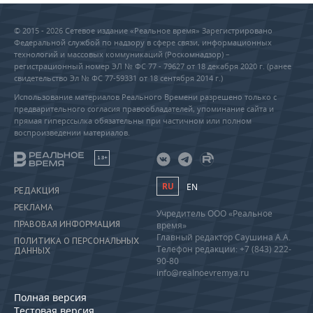
© 2015 - 2026 Сетевое издание «Реальное время» Зарегистрировано
Федеральной службой по надзору в сфере связи, информационных
технологий и массовых коммуникаций (Роскомнадзор) –
регистрационный номер ЭЛ № ФС 77 - 79627 от 18 декабря 2020 г. (ранее
свидетельство Эл № ФС 77-59331 от 18 сентября 2014 г.)
Использование материалов Реального Времени разрешено только с
предварительного согласия правообладателей, упоминание сайта и
прямая гиперссылка обязательны при частичном или полном
воспроизведении материалов.
18+
RU
EN
РЕДАКЦИЯ
РЕКЛАМА
Учредитель ООО «Реальное
ПРАВОВАЯ ИНФОРМАЦИЯ
время»
Главный редактор Саушина А.А.
ПОЛИТИКА О ПЕРСОНАЛЬНЫХ
Телефон редакции: +7 (843) 222-
ДАННЫХ
90-80
info@realnoevremya.ru
Полная версия
Тестовая версия