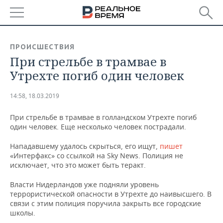
РЕГИОНЫ
ПРОИСШЕСТВИЯ
При стрельбе в трамвае в
БАШКОРТОСТАН
НОВОСТИ
Утрехте погиб один человек
ТАТАРСТАН
АНАЛИТИКА
14:58, 18.03.2019
УДМУРТИЯ
НОВОСТИ АНАЛИТИКИ
ЭКОНОМИКА
При стрельбе в трамвае в голландском Утрехте погиб
один человек. Еще несколько человек пострадали.
ДЕКЛАРАЦИИ О ДОХОДАХ
НОВОСТИ ЭКОНОМИКИ
ПРОМЫШЛЕННОСТЬ
Нападавшему удалось скрыться, его ищут,
пишет
КОРОЛИ ГОСЗАКАЗА ПФО
ФИНАНСЫ
НОВОСТИ
НЕДВИЖИМОСТЬ
«Интерфакс» со ссылкой на Sky News. Полиция не
ПРОМЫШЛЕННОСТИ
исключает, что это может быть теракт.
ВУЗЫ ТАТАРСТАНА
БАНКИ
НОВОСТИ НЕДВИЖИМОСТИ
АВТО
АГРОПРОМ
Власти Нидерландов уже подняли уровень
террористической опасности в Утрехте до наивысшего. В
КОМУ ПРИНАДЛЕЖАТ
БЮДЖЕТ
НОВОСТИ АВТО
БИЗНЕС
ТОРГОВЫЕ ЦЕНТРЫ
МАШИНОСТРОЕНИЕ
связи с этим полиция поручила закрыть все городские
ТАТАРСТАНА
школы.
ИНВЕСТИЦИИ
НОВОСТИ БИЗНЕСА
ТЕХНОЛОГИИ