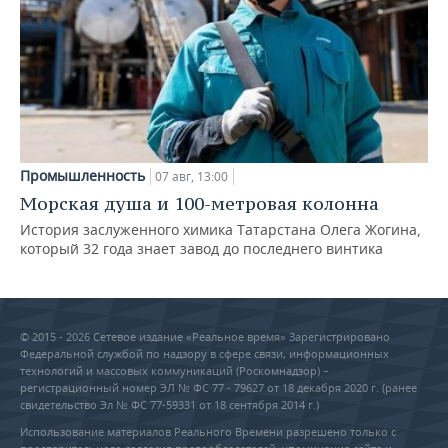
Промышленность
07 авг, 13:00
Морская душа и 100-метровая колонна
История заслуженного химика Татарстана Олега Жогина,
который 32 года знает завод до последнего винтика
© 2015 - 2026 Сетевое издание «Реальное время» Зарегистрировано
Федеральной службой по надзору в сфере связи, информационных
технологий и массовых коммуникаций (Роскомнадзор) –
регистрационный номер ЭЛ № ФС 77 - 79627 от 18 декабря 2020 г. (ранее
свидетельство Эл № ФС 77-59331 от 18 сентября 2014 г.)
Использование материалов Реального Времени разрешено только с