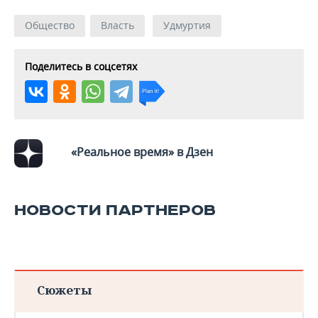
ВОДНЫЕ ВИДЫ СПОРТА
ОБРАЗОВАНИЕ
Общество
Власть
Удмуртия
ХОККЕЙ С МЯЧОМ
ПРОИСШЕСТВИЯ
Поделитесь в соцсетях
«Реальное время» в Дзен
НОВОСТИ ПАРТНЕРОВ
Сюжеты