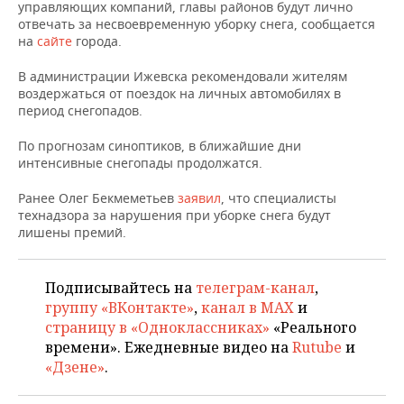
НЕФТЕХИМИЯ
управляющих компаний, главы районов будут лично
отвечать за несвоевременную уборку снега, сообщается
РОЗНИЧНАЯ ТОРГОВЛЯ
НОВОСТИ ТЕХНОЛОГИЙ
МЕРОПРИЯТИЯ
на
сайте
города.
НЕФТЬ
ТРАНСПОРТ
IT
НОВОСТИ МЕРОПРИЯТИЙ
СПОРТ
В администрации Ижевска рекомендовали жителям
ОПК
воздержаться от поездок на личных автомобилях в
период снегопадов.
УСЛУГИ
МЕДИА
ВЫЕЗДНАЯ РЕДАКЦИЯ
НОВОСТИ СПОРТА
ОБЩЕСТВО
ЭНЕРГЕТИКА
По прогнозам синоптиков, в ближайшие дни
ТЕЛЕКОММУНИКАЦИИ
БИЗНЕС-БРАНЧИ
ФУТБОЛ
НОВОСТИ ОБЩЕСТВА
ФОТОГАЛЕРЕЯ
интенсивные снегопады продолжатся.
Ранее Олег Бекмеметьев
заявил
, что специалисты
ONLINE-КОНФЕРЕНЦИИ
ХОККЕЙ
ВЛАСТЬ
СЮЖЕТЫ
технадзора за нарушения при уборке снега будут
лишены премий.
ОТКРЫТАЯ ЛЕКЦИЯ
БАСКЕТБОЛ
ИНФРАСТРУКТУРА
СПРАВОЧНИК
ВОЛЕЙБОЛ
ИСТОРИЯ
СПИСОК ПЕРСОН
ПОЛНАЯ ВЕРСИЯ
Подписывайтесь на
телеграм-канал
,
группу «ВКонтакте»
,
канал в MAX
и
КИБЕРСПОРТ
КУЛЬТУРА
СПИСОК КОМПАНИЙ
страницу в «Одноклассниках»
«Реального
времени». Ежедневные видео на
Rutube
и
ФИГУРНОЕ КАТАНИЕ
МЕДИЦИНА
«Дзене»
.