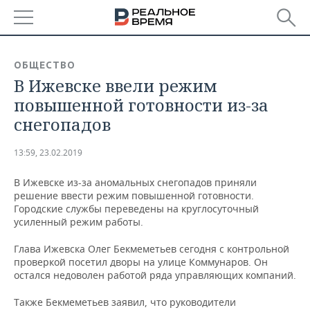
РЕГИОНЫ
ОБЩЕСТВО
В Ижевске ввели режим
БАШКОРТОСТАН
НОВОСТИ
повышенной готовности из-за
ТАТАРСТАН
АНАЛИТИКА
снегопадов
УДМУРТИЯ
НОВОСТИ АНАЛИТИКИ
ЭКОНОМИКА
13:59, 23.02.2019
ДЕКЛАРАЦИИ О ДОХОДАХ
НОВОСТИ ЭКОНОМИКИ
ПРОМЫШЛЕННОСТЬ
В Ижевске из-за аномальных снегопадов приняли
решение ввести режим повышенной готовности.
КОРОЛИ ГОСЗАКАЗА ПФО
ФИНАНСЫ
НОВОСТИ
НЕДВИЖИМОСТЬ
Городские службы переведены на круглосуточный
ПРОМЫШЛЕННОСТИ
усиленный режим работы.
ВУЗЫ ТАТАРСТАНА
БАНКИ
НОВОСТИ НЕДВИЖИМОСТИ
АВТО
Глава Ижевска Олег Бекмеметьев сегодня с контрольной
АГРОПРОМ
проверкой посетил дворы на улице Коммунаров. Он
КОМУ ПРИНАДЛЕЖАТ
БЮДЖЕТ
НОВОСТИ АВТО
БИЗНЕС
остался недоволен работой ряда управляющих компаний.
ТОРГОВЫЕ ЦЕНТРЫ
МАШИНОСТРОЕНИЕ
ТАТАРСТАНА
Также Бекмеметьев заявил, что руководители
ИНВЕСТИЦИИ
НОВОСТИ БИЗНЕСА
ТЕХНОЛОГИИ